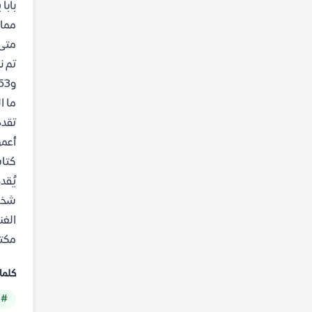
بابا
مما 
متى 
و1863.
ما ا
تقدم
أعمق
كتاب
يُقد
شخصي
مكتب
كلما
# ب