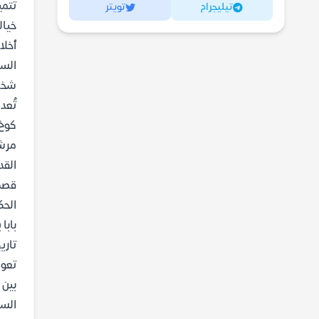
تتمي
تيليجرام
تويتر
خيال
أخلا
السا
شخصي
تُعد
كوخ 
مرشد
القد
قصص 
الحك
بابا
تاري
تعود
السل