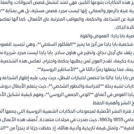
ز هذه الحكايات بتنوعها الكبير، فهي تمتد لتشمل قصص الحيوانات، والمغامر
ية غنية بالرموز والمعاني. إنها ليست مجرد قصص مسلية، بل هي بمثابة **
قية عن الشجاعة، والحكمة، والعواقب المترتبة على الأفعال. كما أنها تعك
ئدة آنذاك.
ة بابا ياجا: الغموض والقوة
 شخصية بابا ياجا من أبرز ما يميز **الفلكلور السلافي**، وهي تجسيد للغمو
يقف على أرجل دجاج، وتطير في هاون ساحر. بابا ياجا ليست مجرد شريرة ن
ة حكيمة، تقدم العون لمن يطلبها بحكمة واحترام. تعكس هذه الشخصية ال
يمة، مما يجعلها رمزًا دائمًا في **الأساطير الروسية**.
بابا ياجا غالبًا ما تتضمن اختبارات للبطل، حيث يجب عليه إظهار الشجاعة 
ايات تشبه رحلة **للدراسة والتطور الشخصي**، حيث يتعلم الأبطال دروسًا 
 ياجا الغوص في أعماق **الوعي الجمعي الروسي**، وفهم كيفية تشكيل الأ
خ النشر وأهمية الحفظ
 فترة النشر الأصلية لمجموعات الحكايات الشعبية الروسية التي جمعها ألك
بين عامي 1855 و1863، حيث صدرت في مجلدات متعددة. تُصنف هذه 
افية**، وتمثل قيمة تاريخية وأدبية هائلة، إذ حفظت جزءًا لا يتجزأ من **ا