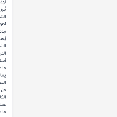
لهذه
تُبر
الشع
أصول
نبذة
الشع
الجز
أسئل
ما ه
يتنا
المع
من ه
الكا
عمله
ما ه