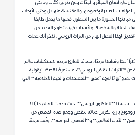
جيال على لسان العجائز والجدّات وعن طريق كُتّاب وباحثي
ّ المؤلفات الصادرة بخصوصها والمقتبسة عنها بل وحتى الأبحاث
ى مبادئها المنثورة ما بين السطور. فمنها ما يحمل طابعًا
 ضُعف الحيلة والشخصية، ولأسباب كهذه تطوع العديد من
يرًا لهذا الفصل الهام من التراث الروسي. تذكر أنك حملت
* للكاتب ألكسندر أفاناسييف كنزًا أدبيًا وثقافيًا فريدًا، مقدمًا للقارئ فرصة لاستكشاف عالم
 عن **التراث الثقافي الروسي**، مستعرضًا قصصًا أيقونية
يفتح أبوابًا لفهم أعمق **للمعتقدات والقيم الأخلاقية** التي
 أساسيًا **للفلكلور الروسي**، حيث قدمت للعالم كنزًا لا
كلور ومؤرخ بارع، يكرس حياته لتقصي وجمع هذه القصص من
ن **الأدب العالمي** و**القصص الخرافية**، وتُعد مرجعًا