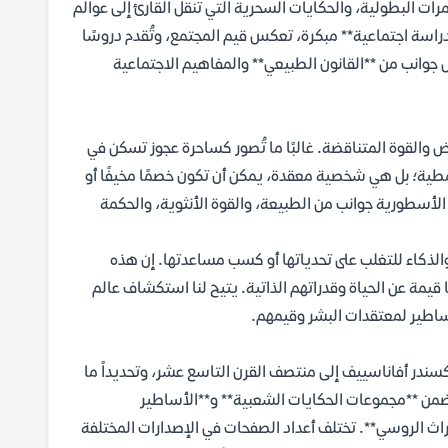
ات البطولية، والحكايات السحرية التي تنقل القارئ إلى عوالم
دراسة اجتماعية** مبكرة، تعكس قيم المجتمع، وتُقدم دروسًا
س جوانب من **القانون الطبيعي** والمفاهيم الاجتماعية
ض والقوة المتناقضة. غالبًا ما تُصور كساحرة عجوز تسكن في
مطية؛ بل هي شخصية معقدة، يمكن أن تكون خصمًا مخيفًا أو
أسطورية جوانب من الطبيعة، والقوة الأنثوية، والحكمة
والذكاء للتغلب على تحدياتها أو كسب مساعدتها. إن هذه
قيمة عن الحياة وقدراتهم الذاتية. يتيح لنا استكشاف عالم
ساطير لمعتقدات البشر وقيمهم.
سندر أفاناسييف إلى منتصف القرن التاسع عشر، وتحديداً ما
الأعمال ضمن **مجموعات الحكايات الشعبية** و**الأساطير
لتراث الروسي**. تختلف أعداد الصفحات في الإصدارات المختلفة