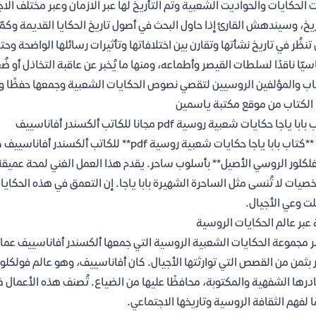
نت الحكايات والحواديت الشعبية وتم التأريخ لها عبر الازمان وعبر مختلف الا
ريخ، وسيندهش القارئ إذا حاول البحث في أصول تاريخ الحكايا القديمة وكم
 تنظُر في تاريخ نشأتها وتقارن بين اختلافاتها وتأثيرات رسائلها الواضحة وحت
يّا ناقدًا لسلطات القيصر وأطماعه، ومنها ما يُخبر عن عاقبة التخاذل أو
اب والمؤلفين الروسيين لتقصي نصوص الحكايات الشعبية وجمعها حفظًا وتقد
الكتاب من موقع مكتبة ياسمين
با ياجا حكايات شعبية روسية pdf مجانا للكاتب ألكسندر أفاناسييف
يُعد **كتاب بابا ياجا حكايات شعبية روسية pdf*
فلكلور الروسي الأصيل** بأسلوب ساحر. يقدم هذا العمل الغني لمحة عميقة
يات لا تُنسى مثل الساحرة الشهيرة بابا ياجا. إن التعمق في هذه الحكايات 
 وعي الأجيال.
 عبر عالم الحكايات الروسية
بر مجموعة الحكايات الشعبية الروسية التي جمعها ألكسندر أفاناسييف عمادًا
ّر بثمن من القصص التي توارثتها الأجيال. كان أفاناسييف، وهو عالم فول
رها الشفهية والمكتوبة، محافظًا عليها من الضياع. تُصنف هذه الأعمال ضم
ا لفهم الثقافة الروسية وتاريخها الاجتماعي.