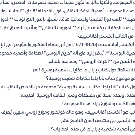
 المجموعة، ولكنها غالبًا ما تكون مجلدات ضخمة تضم مئات القصص، مما يدل
ز هذه المجموعات أهمية الحفظ الثقافي، فهي تقدم نافذة على **العادات وال
بية** تلعب دورًا تعليميًا واجتماعيًا هامًا، شبيهًا بالدور الذي تؤديه **الد
 هذه الحكايات يكشف عن ثراء **الموروث الثقافي** وتأثيره العميق على ت
 عن الكاتب ألكسندر أفاناسييف
يُعد ألكسندر أفاناسييف (1826-1871) من أبرز علماء الف
بية الروسية**. يُنظر إليه على أنه "جريم الروسي" لضخامة وأهمية مجموع
ء الثمين من **التراث الروسي** وتقديمه للعالم.
ة شائعة حول كتاب بابا ياجا حكايات شعبية روسية pdf
و موضوع كتاب بابا ياجا حكايات شعبية روسية؟
ول كتاب "بابا ياجا: حكايات شعبية روسية" مجموعة من القصص التقليدية من
قدة، ويقدم لمحة عن معتقدات وقيم الثقافة الروسية القديمة.
و الكاتب والمؤرخ وراء هذه المجموعة؟
تب هو ألكسندر أفاناسييف، وهو عالم فولكلور ومؤرخ روسي شهير، يُعرف ب
 الرئيسي في منتصف القرن التاسع عشر.
ي أهمية شخصية بابا ياجا في هذه الحكايات؟