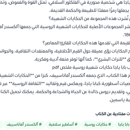
 ياجا هي شخصية محورية في الفلكلور السلافي، تمثل القوة والغموض، وتظه
يجعلها رمزًا معقدًا للطبيعة والحكمة القديمة.
نُشرت هذه المجموعة من الحكايات الشعبية؟
لقيمة التي تقدمها هذه الحكايات للقارئ المعاصر؟
 الحكايات رؤى عميقة حول القيم الأخلاقية، والمعتقدات الثقافية، والجوانب ا
 **للتراث البشري**، كما أنها توفر متعة أدبية وفكرية.
 بابا ياجا حكايات شعبية روسية ملخص pdf
م هذا الكتاب، الذي جمعه ألكسندر أفاناسييف، كنزا من **الحكايات الشعبية
ات أسطورية كبابا ياجا، ويعكس قيم وتقاليد **الثقافة الروسية** عبر قر
ة ياسمين.
ت مفتاحية عن الكتاب
ابا ياجا
# حكايات روسية
# أساطير سلافية
# ألكسندر أفاناسييف