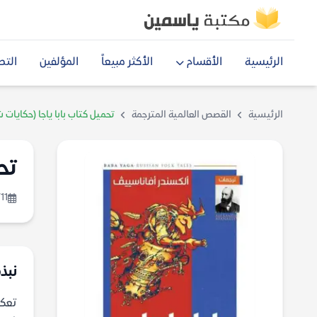
الرئيسية
الأقسام
الأكثر مبيعاً
المؤلفين
التص
الرئيسية
القصص العالمية المترجمة
تحميل كتاب بابا ياجا (حكايات
تح
11
نبذة
تعكس