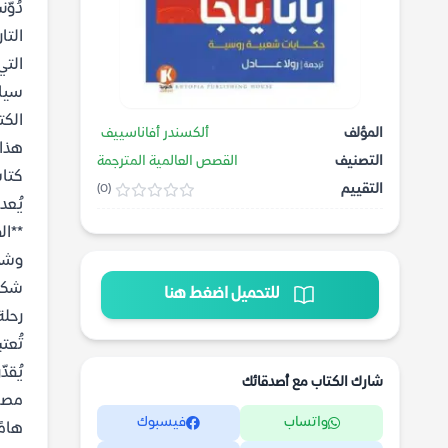
دُوّ
التا
التي
سياس
الكت
المؤلف
ألكسندر أفاناسييف
هذا 
التصنيف
القصص العالمية المترجمة
كتاب با
التقييم
(0)
**ال
وشخص
شكلت
للتحميل اضغط هنا
رحلة
تُعت
يُقد
شارك الكتاب مع أصدقائك
مصاد
واتساب
فيسبوك
هامً