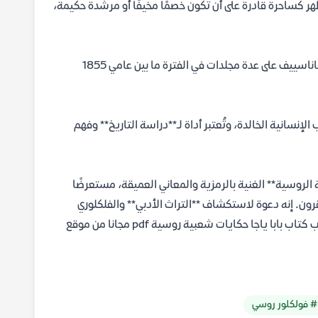
ر كساحرة قادرة على أن تكون خصمًا مخيفًا أو مرشدة حكيمة،
تم نشر المجموعات الأصلية للحكايات الشعبية الروسية التي جمعها ألكسندر أفاناسييف على عدة مجلدات في الفترة ما بين عامي 1855
لإنسانية الخالدة، وتُعتبر أداة لـ**دراسة التاريخ** وفهم
 الروسية** الغنية بالرمزية والمعاني العميقة، مستعرضًا
ون. إنه دعوة لاستكشاف **التراث الأدبي** والفلكلوري
الغني، وتقديم دروس خالدة عن الحياة والشجاعة والحكمة. يمكنك تحميل الكتاب كتاب بابا ياجا حكايات شعبية روسية pdf مجانا من موقع
# فولكلور روسي