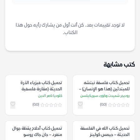
لا توجد تقييمات بعد. كن أنت أول من يشارك رأيه حول هذا
الكتاب.
كتب مشابهة
تحميل كتاب فلسفة نيتشه
تحميل كتاب فيزياء الذرة
للمبتدئين (هذا هو الإنسان) –
الحديثة (مقاربة فلسفية
روديجر شميدت وكورد
تأويلية) – كلوديا ناصر الدين
روديجر شميدت وكورد سبريكيلسن
كلوديا ناصر الدين
سبريكيلسن
(0.0)
(0.0)
تحميل كتاب الله في الفلسفة
تحميل كتاب أحلام يقظة جوال
الحديثة – جيمس كولينز
منفرد – جان جاك روسو