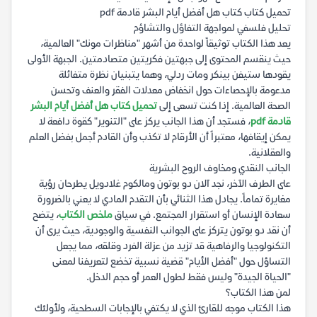
تحميل كتاب كتاب هل أفضل أيام البشر قادمة pdf
تحليل فلسفي لمواجهة التفاؤل والتشاؤم
يعد هذا الكتاب توثيقاً لواحدة من أشهر "مناظرات مونك" العالمية،
حيث ينقسم المحتوى إلى جبهتين فكريتين متصادمتين. الجبهة الأولى
يقودها ستيفن بينكر ومات ردلي، وهما يتبنيان نظرة متفائلة
مدعومة بالإحصاءات حول انخفاض معدلات الفقر والعنف وتحسن
الصحة العالمية. إذا كنت تسعى إلى
تحميل كتاب هل أفضل أيام البشر
قادمة pdf
، فستجد أن هذا الجانب يركز على "التنوير" كقوة دافعة لا
يمكن إيقافها، معتبراً أن الأرقام لا تكذب وأن القادم أجمل بفضل العلم
والعقلانية.
الجانب النقدي ومخاوف الروح البشرية
على الطرف الآخر، نجد آلان دو بوتون ومالكوم غلادويل يطرحان رؤية
مغايرة تماماً. يجادل هذا الثنائي بأن التقدم المادي لا يعني بالضرورة
سعادة الإنسان أو استقرار المجتمع. في سياق
ملخص الكتاب
، يتضح
أن نقد دو بوتون يتركز على الجوانب النفسية والوجودية، حيث يرى أن
التكنولوجيا والرفاهية قد تزيد من عزلة الفرد وقلقه، مما يجعل
التساؤل حول "أفضل الأيام" قضية نسبية تخضع لتعريفنا لمعنى
"الحياة الجيدة" وليس فقط لطول العمر أو حجم الدخل.
لمن هذا الكتاب؟
هذا الكتاب موجه للقارئ الذي لا يكتفي بالإجابات السطحية، ولأولئك