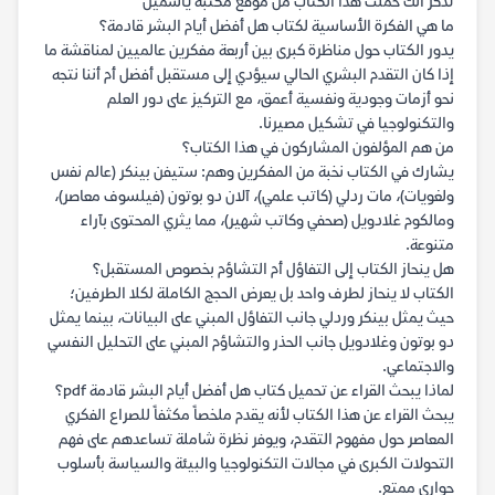
تذكر أنك حملت هذا الكتاب من موقع مكتبة ياسمين
ما هي الفكرة الأساسية لكتاب هل أفضل أيام البشر قادمة؟
يدور الكتاب حول مناظرة كبرى بين أربعة مفكرين عالميين لمناقشة ما
إذا كان التقدم البشري الحالي سيؤدي إلى مستقبل أفضل أم أننا نتجه
نحو أزمات وجودية ونفسية أعمق، مع التركيز على دور العلم
والتكنولوجيا في تشكيل مصيرنا.
من هم المؤلفون المشاركون في هذا الكتاب؟
يشارك في الكتاب نخبة من المفكرين وهم: ستيفن بينكر (عالم نفس
ولغويات)، مات ردلي (كاتب علمي)، آلان دو بوتون (فيلسوف معاصر)،
ومالكوم غلادويل (صحفي وكاتب شهير)، مما يثري المحتوى بآراء
متنوعة.
هل ينحاز الكتاب إلى التفاؤل أم التشاؤم بخصوص المستقبل؟
الكتاب لا ينحاز لطرف واحد بل يعرض الحجج الكاملة لكلا الطرفين؛
حيث يمثل بينكر وردلي جانب التفاؤل المبني على البيانات، بينما يمثل
دو بوتون وغلادويل جانب الحذر والتشاؤم المبني على التحليل النفسي
والاجتماعي.
لماذا يبحث القراء عن تحميل كتاب هل أفضل أيام البشر قادمة pdf؟
يبحث القراء عن هذا الكتاب لأنه يقدم ملخصاً مكثفاً للصراع الفكري
المعاصر حول مفهوم التقدم، ويوفر نظرة شاملة تساعدهم على فهم
التحولات الكبرى في مجالات التكنولوجيا والبيئة والسياسة بأسلوب
حواري ممتع.