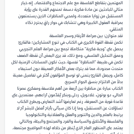
المهتمين بتقاطع الفلسفة مع علم الاجتماع والاقتصاد. إنه خيار
مثالي للباحثين عن مادة فكرية دسمة تمنحهم القدرة على رؤية
المستقبل من زوايا متعددة، ولمحبي المناظرات الذين يستمتعون
بمراقبة العقول الكبيرة وهي تتشابك في حوار راقٍ يحترم ذكاء
المتلقي.
نقد متوازن: بين صرامة الأرقام وسحر الفلسفة
تكمن نقطة القوة الكبرى في الكتاب في تنوع المشاركين؛ فالقارئ
يحصل على "وجبة فكرية" متكاملة تجمع بين صرامة العلم التجريبي
وعمق التحليل الفلسفي. ومع ذلك، قد يرى البعض أن نقطة الضعف
تكمن في طبيعة "المناظرة" نفسها، حيث تكون المساحات الزمنية لكل
متحدث محدودة، مما قد يترك بعض الأفكار العميقة دون استيفاء
كامل، ويجعل القارئ يتمنى لو توسع المؤلفون أكثر في تفاصيل معينة
بدلاً من الالتزام بنسق الحوار السريع.
الكتاب عبارة عن مناظرة بين أربعة من أهم فلاسفة ومفكري عصرنا
الحالى، دو بوتون، غلادويل، ردلى وبنكر يُقدّمون آراءهم، معتمدين على
قاعدة قوية من المعرفة، رغم تعارضها أشد التعارض.ويطرح الكتاب
تساؤلات عن المستقبل، وما إذا كان سيأتى بأيام أفضل للبشر أم لا
يرتبط بالعلم والدين والتنوير والعقل والعقلانية والتكنولوجيا
والفلسفة والأخلاق والسياسة والفرد والمجتمع والبيئة، وبالتالي
يعتمد على المنظور العام الذي يُنظر من خلاله لهذه المواضيع مجتمعة.