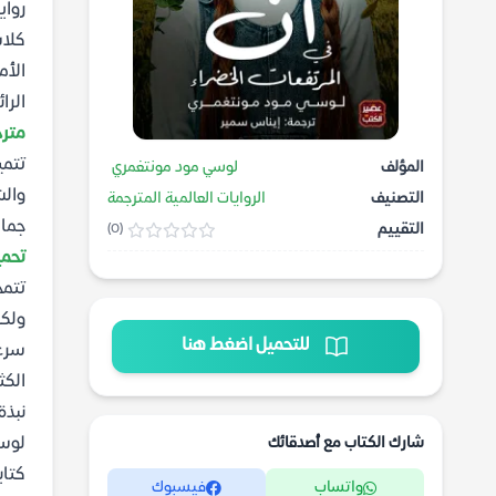
رواي
كلاس
الأم
الرا
متر
تتمي
المؤلف
لوسي مود مونتغمري
والش
التصنيف
الروايات العالمية المترجمة
جمال
التقييم
(0)
تحم
تتمح
ولكن
للتحميل اضغط هنا
سرعا
الكث
نبذة
شارك الكتاب مع أصدقائك
لوسي
كتاب
واتساب
فيسبوك