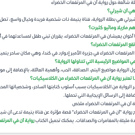
ة شائعة حول رواية آن في المرتفعات الخضراء
هي آن شيرلي؟
يرلي هي بطلة الرواية، فتاة يتيمة ذات شخصية فريدة وخيال واسع، تصل ب
م ماريلا وماثيو كثبرت؟
أخوان يعيشان في المرتفعات الخضراء، يقرران تبني طفل لمساعدتهما في أعم
تقع المرتفعات الخضراء؟
المرتفعات الخضراء في جزيرة الأمير إدوارد في كندا، وهي مكان ساحر يتميز
ي المواضيع الرئيسية التي تتناولها الرواية؟
ول الرواية مواضيع اليتم، الصداقة، الحب، وأهمية العائلة، بالإضافة إلى 
ا تعتبر رواية آن في المرتفعات الخضراء من الكلاسيكيات؟
ر الرواية من الكلاسيكيات بسبب أسلوب كتابتها الساحر، وشخصياتها المحببة
ضافة إلى الرسائل الإيجابية التي تحملها.
ة آن في المرتفعات الخضراء ملخص
 رواية "آن في المرتفعات الخضراء" قصة مؤثرة عن فتاة يتيمة تدعى آن شيرل
ة مليئة بالمغامرات والصداقات. يمكنك تحميل الكتاب
رواية آن في المرتفعات ال