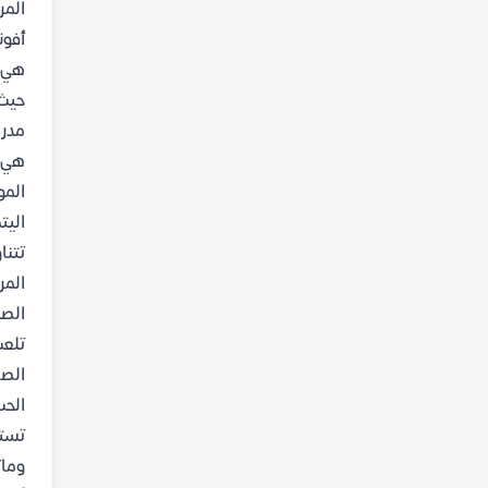
المر
أفونل
هي ا
حيث 
مدرس
هي ا
المو
اليت
تتنا
المر
الصد
تلعب
الصع
الحب
تستك
وماث