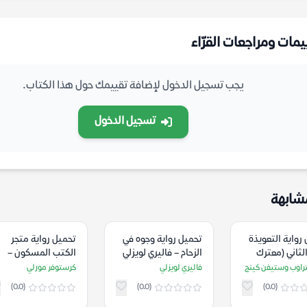
يمات ومراجعات القرّاء
يجب تسجيل الدخول لإضافة تقييمك حول هذا الكتاب.
تسجيل الدخول
شابهة
رواية التعويذة
تحميل رواية وجوه في
تحميل رواية متجر
الثاني (معترك
الزحام – فاليري لويزلي
الكتب المسكون –
ارات) – بيتر
كرستوفر مورلي
تراوب وستيفن كينج
فاليري لويزلي
كرستوفر مورلي
ب وستيفن كينج
(0.0)
(0.0)
(0.0)