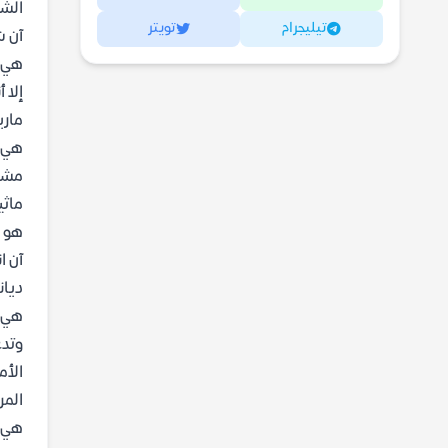
الشخ
تيليجرام
تويتر
آن ش
هي ب
إلا 
ماري
هي ا
مشاع
ماثي
هو ر
آن ا
ديانا
هي ص
وتدع
الأم
المر
هي م