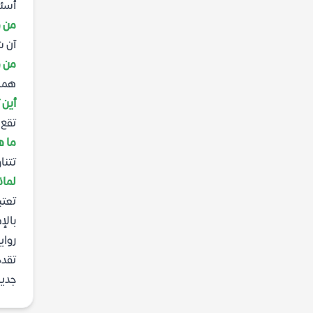
أسئل
من 
آن ش
من ه
هما 
أين 
تقع 
ما ه
تتنا
لماذ
تعتب
بالإ
رواي
تقدم
جديد