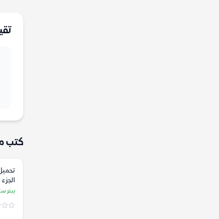
تقي
كتب م
تحميل 
الجزء 
الاختب
بيتر س
ستراو