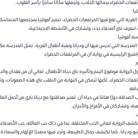
تفعات الخضراء بجمالها الخلاب، وتجعلها مكانًا ساحرًا يأسر القلوب.
يا
لقرية التي تقع فيها المرتفعات الخضراء. تتميز أفونليا بمجتمعها المتماسك،
تتعرف على أصدقاء جدد، وتشارك في الأنشطة الاجتماعية.
ة أفونليا
لمدرسة التي تدرس فيها آن وديانا وبقية أطفال القرية. تمثل المدرسة مكا
اضيع الرئيسية في رواية آن في المرتفعات الخضراء
م
ول الرواية موضوع اليتم وتأثيره على حياة الأطفال. تعاني آن من فقدان والد
تفعات الخضراء. لكنها تتمكن في النهاية من التغلب على هذه الصعوبات، وت
اقة
 الصداقة دورًا هامًا في حياة آن. تعتبر صداقتها مع ديانا باري من أجمل ال
بة، وتشاركان في الأفراح والأحزان.
شف الرواية معاني الحب المختلفة، بما في ذلك حب العائلة، حب الأصدقاء، 
يو وديانا. كما تكتشف جمال الطبيعة، وتجد فيها مصدرًا للإلهام والسعادة.