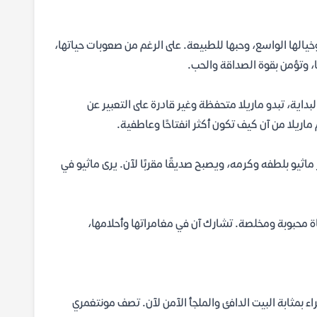
خيالها الواسع، وحبها للطبيعة. على الرغم من صعوبات حياتها،
ا، وتؤمن بقوة الصداقة والحب.
اية، تبدو ماريلا متحفظة وغير قادرة على التعبير عن
ماريلا من آن كيف تكون أكثر انفتاحًا وعاطفية.
ثيو بلطفه وكرمه، ويصبح صديقًا مقربًا لآن. يرى ماثيو في
تاة محبوبة ومخلصة. تشارك آن في مغامراتها وأحلامها،
اء بمثابة البيت الدافئ والملجأ الآمن لآن. تصف مونتغمري