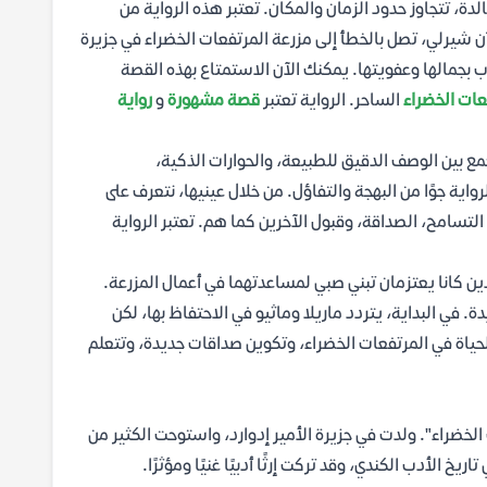
دة، تتجاوز حدود الزمان والمكان. تعتبر هذه الرواية من
 شيرلي، تصل بالخطأ إلى مزرعة المرتفعات الخضراء في جزيرة
وب بجمالها وعفويتها. يمكنك الآن الاستمتاع بهذه القصة
عات الخضراء
الساحر. الرواية تعتبر
قصة مشهورة
و
رواية
ع بين الوصف الدقيق للطبيعة، والحوارات الذكية،
اية جوًا من البهجة والتفاؤل. من خلال عينيها، نتعرف على
 التسامح، الصداقة، وقبول الآخرين كما هم. تعتبر الرواية
ذين كانا يعتزمان تبني صبي لمساعدتهما في أعمال المزرعة.
. في البداية، يتردد ماريلا وماثيو في الاحتفاظ بها، لكن
الحياة في المرتفعات الخضراء، وتكوين صداقات جديدة، وتتعلم
لخضراء". ولدت في جزيرة الأمير إدوارد، واستوحت الكثير من
يخ الأدب الكندي، وقد تركت إرثًا أدبيًا غنيًا ومؤثرًا.