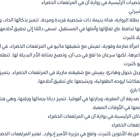
صيات الرئيسية في رواية آن في المرتفعات الخضراء
يرلي
طلة الرواية، فتاة يتيمة ذات شخصية فريدة ومرحة. تتميز بذكائها الحاد، و
أنها تحافظ على تفاؤلها وأملها في المستقبل. تسعى دائمًا إلى تحقيق أحلامه
لا كثبرت
مرأة صارمة وقوية، تعيش مع شقيقها ماثيو في المرتفعات الخضراء. في البد
رها، لكنها سرعان ما تقع في حب آن، وتصبح بمثابة الأم البديلة لها. تتعلم 
و كثبرت
جل خجول وهادئ، يعيش مع شقيقته ماريلا في المرتفعات الخضراء. يتميز ما
نعكاسًا لروحه الطفولية، ويشجعها على تحقيق أحلامها.
 باري
ديقة آن المقربة، وجارتها في أفونليا. تتميز ديانا بجمالها ورقتها، وهي ف
مها في الأوقات الصعبة.
اكن الرئيسية في رواية آن في المرتفعات الخضراء
تفعات الخضراء
زرعة الأخوين كثبرت، وتقع في جزيرة الأمير إدوارد. تعتبر المرتفعات الخضر