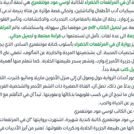
ة
آن في المرتفعات الخضراء
للكاتبة
لوسي مود مونتغمري
هي تحفة أدبية خال
يكيات أدب الأطفال والناشئين، وتحكي قصة مؤثرة عن فتاة يتيمة تدعى آن
ير إدوارد. رحلة آن مليئة بالمغامرات، التحديات، والاكتشافات، وتأسر القل
ئعة عبر
تحميل الكتاب pdf
من موقعنا بكل سهولة، واستكشاف عالم
المرتف
جمة
الى عدة لغات. نأمل ان تستمتعوا ب
قراءة ممتعة
و
تحميل مجاني
.
ز
رواية آن في المرتفعات الخضراء
بأسلوب كتابة مونتغمري الساحر، الذي يجم
خصيات المحببة. آن، بشخصيتها المرحة والخارجة عن المألوف، تضفي على الرو
 جزيرة الأمير إدوارد، ونشعر بسحر طبيعتها الخلابة. كما نتعلم منها أهمية
يل كتب
قيمة جداً.
ور أحداث الرواية حول وصول آن إلى منزل الأخوين ماريلا وماثيو كثبرت، الل
 بدلاً من ذلك، تصل آن، الفتاة الصغيرة ذات الشعر الأحمر والشخصية الفريدة
ن ما تنجح آن في كسب قلوبهما بذكائها وعفويتها. تبدأ آن في التأقلم مع 
ير عن الحياة والحب.
 عن الكاتب لوسي مود مونتغمري
 مود مونتغمري كاتبة كندية شهيرة، اشتهرت بروايتها "آن في المرتفعات ا
اتها من طبيعة الجزيرة الخلابة وذكريات طفولتها. تعتبر من أبرز الأديبات في تار