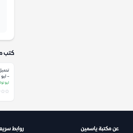
كتب م
تحميل 
– ليو
ليو تو
عن مكتبة ياسمين
روابط سريع