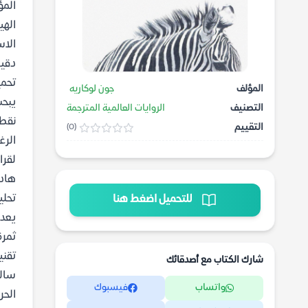
المؤ
الهي
الاس
دقيق
تحمي
المؤلف
جون لوكاريه
يبحث
التصنيف
الروايات العالمية المترجمة
نقطة
التقييم
(0)
الرغ
لقرا
هادئ
تحلي
للتحميل اضغط هنا
يعد 
ثمرة
تقني
شارك الكتاب مع أصدقائك
سالف
واتساب
فيسبوك
الحر