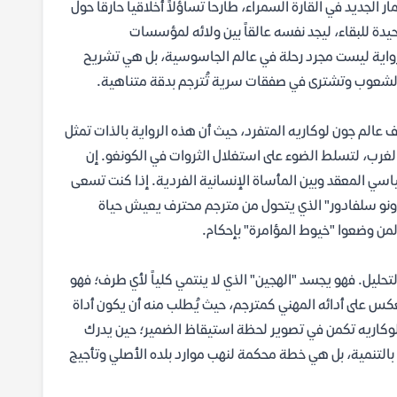
الجديد في القارة السمراء، طارحاً تساؤلاً أخلاقياً حارقاً حول
حيدة للبقاء، ليجد نفسه عالقاً بين ولائه لمؤسسات
الرواية ليست مجرد رحلة في عالم الجاسوسية، بل هي تشريح
باع الشعوب وتشترى في صفقات سرية تُترجم بدقة متناهية.
عالم جون لوكاريه المتفرد، حيث أن هذه الرواية بالذات تمثل
لغرب، لتسلط الضوء على استغلال الثروات في الكونغو. إن
اسي المعقد وبين المأساة الإنسانية الفردية. إذا كنت تسعى
ونو سلفادور" الذي يتحول من مترجم محترف يعيش حياة
لمن وضعوا "خيوط المؤامرة" بإحكام.
تحليل. فهو يجسد "الهجين" الذي لا ينتمي كلياً لأي طرف؛ فهو
نعكس على أدائه المهني كمترجم، حيث يُطلب منه أن يكون أداة
وكاريه تكمن في تصوير لحظة استيقاظ الضمير؛ حين يدرك
بالتنمية، بل هي خطة محكمة لنهب موارد بلده الأصلي وتأجيج