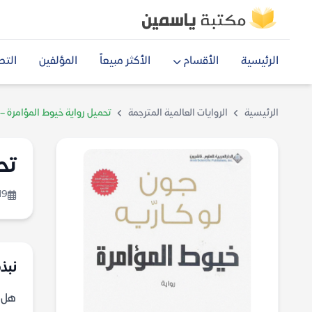
الرئيسية
الأقسام
الأكثر مبيعاً
المؤلفين
التص
الرئيسية
الروايات العالمية المترجمة
تحميل رواية خيوط المؤامرة – 
تح
19
نبذة
هل ي