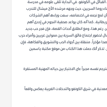
ء القبائل في الكونغو. في البداية تلقى علومه في مدرسة
ناء روما السريين، حيث وجهه مرشده الأخ ميشال للتدرب
عد أن لمع نجمه في اختصاصه، سعت وراءه أهم الشركات
يطانية. كما أنه كان يواعد صحفية النجوم في إحدى أهم
ير. رغم هذا، ومع انطلاق أحداث القصة، فإن فجر حب جديد
ال لحضور اجتماع فائق السرية بين ممولين غربيين وأمراء حرب
ا مؤخراً. متنقلة بين أجواء الحب والتشويق والفكاهة، فإن
ور. تذكر أنك حملت هذا الكتاب من موقع مكتبة ياسمين
جم نفسه مجبراً على الاختيار بين حياته المهنية المستقرة
لمعدنية في شرق الكونغو والتدخلات الغربية يعكس واقعاً