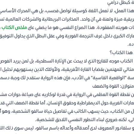
ة كبطل درامي
ذا العمل، لا تعمل اللغة كوسيلة تواصل فحسب، بل هي المحرك الأساسي ل
ريقية ميزة ولعنة في آن واحد. المخابرات البريطانية والشركات العالمية ت
ات هويته المفقودة. هذا الصراع النفسي هو ما يضفي على
ملخص الكتاب
ط
ارك الكبرى داخل غرف الترجمة الفورية وفي عقل البطل الذي يحاول التوفيق ب
ده.
هذا الكتاب؟
الكتاب موجه للقارئ الذي لا يبحث عن الإثارة السطحية، بل لمن يريد الغو
ثالي للمهتمين بقضايا القارة الأفريقية، ولأولئك الذين يستهويهم تحليل 
ة "الواقعية القاسية" في الأدب، فإن هذه الرواية ستقدم لك وجبة دسمة م
متوازن: القوة والضعف
 نقطة القوة العظمى في الرواية في قدرة لوكاريه على صياغة حوارات مشحو
ارات الغربية حول الديمقراطية وحقوق الإنسان. أما نقطة الضعف التي قد 
ل من الكتاب، حيث يسهب الكاتب في تفاصيل حياة سالفو الشخصية، وهو أم
لى، لكنه ضروري لبناء التطور النفسي اللاحق للشخصية.
و سلفادور المعروف لدى أصدقائه وأعدائه باسم سالفو، ليس سوى ذلك اللقيط