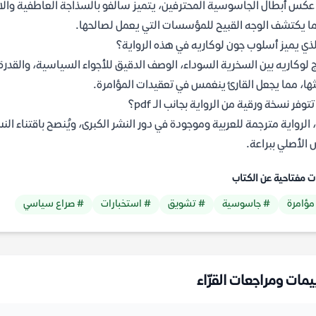
عكس أبطال الجاسوسية المحترفين، يتميز سالفو بالسذاجة العاطفية والار
ا يكتشف الوجه القبيح للمؤسسات التي يعمل لصالحها.
لذي يميز أسلوب جون لوكاريه في هذه الرواية؟
 لوكاريه بين السخرية السوداء، الوصف الدقيق للأجواء السياسية، والقدر
ها، مما يجعل القارئ ينغمس في تعقيدات المؤامرة.
وفر نسخة ورقية من الرواية بجانب الـ pdf؟
 الرواية مترجمة للعربية وموجودة في دور النشر الكبرى، ويُنصح باقتناء الن
 الأصلي ببراعة.
ت مفتاحية عن الكتاب
مؤامرة
# جاسوسية
# تشويق
# استخبارات
# صراع سياسي
يمات ومراجعات القرّاء