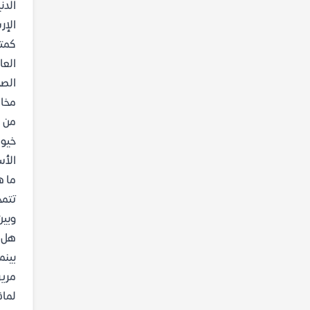
الدن
الإر
كمتر
العا
الصح
مخال
من ش
خيوط
الأس
ما ه
تتمح
وبين
هل ر
بينم
مرير
لماذ