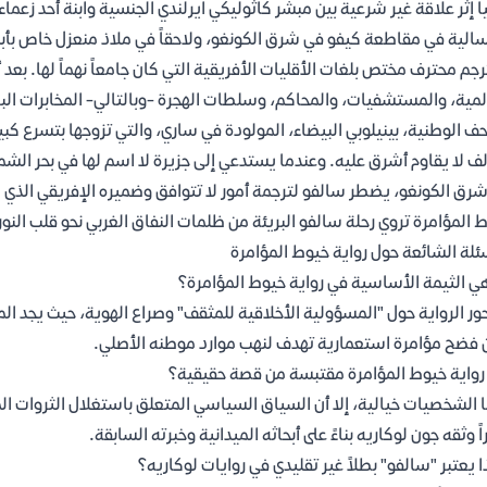
يا إثر علاقة غير شرعية بين مبشر كاثوليكي ايرلندي الجنسية وابنة أحد زعما
سالية في مقاطعة كيفو في شرق الكونغو، ولاحقاً في ملاذ منعزل خاص بأب
جم محترف مختص بلغات الأقليات الأفريقية التي كان جامعاً نهماً لها. ب
لمية، والمستشفيات، والمحاكم، وسلطات الهجرة -وبالتالي- المخابرات البر
ف الوطنية، بينيلوبي البيضاء، المولودة في ساري، والتي تزوجها بتسرع كب
ف لا يقاوم أشرق عليه. وعندما يستدعي إلى جزيرة لا اسم لها في بحر الشم
رق الكونغو، يضطر سالفو لترجمة أمور لا تتوافق وضميره الإفريقي الذي صح
 المؤامرة تروي رحلة سالفو البريئة من ظلمات النفاق الغربي نحو قلب الن
ئلة الشائعة حول رواية خيوط المؤامرة
ي الثيمة الأساسية في رواية خيوط المؤامرة؟
ور الرواية حول "المسؤولية الأخلاقية للمثقف" وصراع الهوية، حيث يجد المتر
 فضح مؤامرة استعمارية تهدف لنهب موارد موطنه الأصلي.
واية خيوط المؤامرة مقتبسة من قصة حقيقية؟
ا الشخصيات خيالية، إلا أن السياق السياسي المتعلق باستغلال الثروات ا
اً وثقه جون لوكاريه بناءً على أبحاثه الميدانية وخبرته السابقة.
ا يعتبر "سالفو" بطلاً غير تقليدي في روايات لوكاريه؟