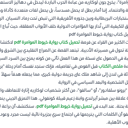
امرة"، يخرج جون لوكاريه من عباءة الحرب الباردة ليدخل في دهاليز الاستعمار 
ة والانتماء. إننا أمام بطل لا يحمل مسدساً، بل يحمل لغات متعددة كأداة و
تخبارات البريطانية وبين جذوره الأفريقية التي تنبض تحت رماد النسيان. 
 للكيفية التي تُدار بها المؤامرات الدولية خلف الأبواب المغلقة، حيث تُ
ل كتاب رواية خيوط الموامرة pdf
 الكثير من القراء عن فرصة
تحميل كتاب رواية خيوط الموامرة pdf
لاكتشاف 
 تحول في مسيرته الأدبية. تبتعد القصة عن الصراع التقليدي بين الشرق وا
بة في الحصول على نسخة من هذا العمل تأتي من كونه يمزج بين السرد السي
ءة
ملخص الكتاب
قبل الغوص في تفاصيله، فإنك ستجد نفسك أمام رحلة "بر
ة في لندن إلى شاهد ملك على جريمة دولية كبرى، مما يجعله هدفاً سهلاً 
ل الشخصية والبعد السياسي في الرواية
"برونو سلفادور"، أو "سالفو"، من أكثر شخصيات لوكاريه إثارة للتعاطف وال
 علاقة بين مبشر أيرلندي وابنة زعيم قبيلة كونغولي. هذا التمزق الجيني ي
ة بحتة. عند البدء في
تحميل رواية خيوط الموامرة pdf
، ستكتشف أن براعة ل
و أن الكلمات التي يترجمها في اجتماع سري بجزيرة نائية ليست مجرد وعود 
وب الأهلية.