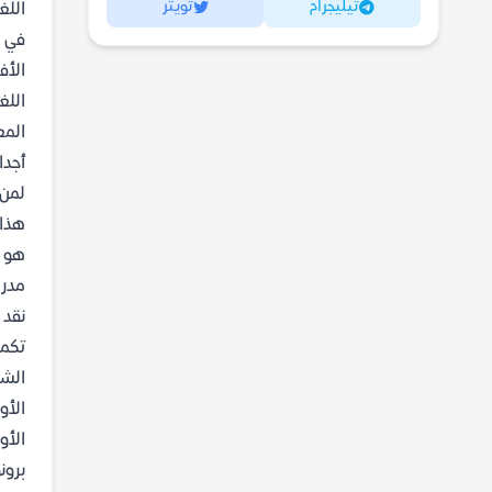
تيليجرام
تويتر
اللغ
في ه
الأف
اللغ
المع
أجدا
لمن 
هذا 
هو م
مدرس
نقد 
تكمن
الشع
الأو
الأو
برون