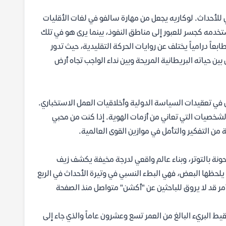
لأحداث. لوكاريه يجعل من مهارة سالفو في لغات الأقليات
ستخدمه كجسر للعبور إلى مناطق النفوذ، بينما يرى هو في تلك
ابعاً درامياً يختلف عن روايات الحركة التقليدية، حيث تدور
ين حياته البريطانية المريحة وبين نداء الواجب تجاه أرض
ص في تعقيدات السياسة الدولية وأخلاقيات العمل الاستخباري.
الشخصيات التي تعاني من أزمات الهوية. إذا كنت من محبي
ن التفكير والتأمل في موازين القوى العالمية.
نة بالتوتر، وبناء عالم واقعي لدرجة مخيفة يكشف زيف
يلحظها البعض، فهي البطء النسبي في وتيرة الأحداث في الربع
ر قد لا يروق للباحثين عن "أكشن" متواصل منذ الصفحة
 البريء البالغ من العمر تسع وعشرون عاماً والذي جاء إلى