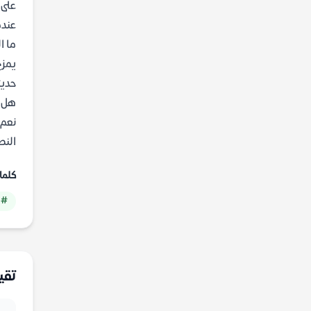
على 
عندم
ما ا
يمزج
حديث
هل تت
نعم،
النص
كلما
# 
تقي