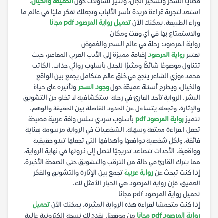
قضايا السحر وتسخير الجان، وتثير تساؤلات حول
الحقيقة والخيال
.
استعد لتجربة قراءة فريدة تأسر الألباب وتجعلك تفكر مليًا في عالم ما
وراء الطبيعة. يمكنك الآن
تحميل رواية المرصود pdf مجانا
والاستمتاع بها في أي وقت ومكان.
رواية المرصود: رحلة في عالم السحر والغموض
تعتبر
رواية المرصود
إضافة مميزة إلى الأدب العربي المعاصر، حيث
تتناول موضوعًا شائكًا ومثيرًا للجدل بأسلوب روائي جذاب. الكاتب
محمد فوزي الشاعر ينجح في خلق عالم متكامل يجمع بين الواقع
والخيال، ويطرح أسئلة عميقة حول
وجود السحر
وتأثيره على حياة
البشر. الرواية تأخذ القارئ في رحلة استكشافية لا تخلو من التشويق
والإثارة، وتجعله يتساءل عن الحدود الفاصلة بين الحقيقة والوهم.
تتميز
رواية المرصود pdf
بأسلوب سردي سلس ولغة عربية فصيحة
تجعل القراءة ممتعة وسهلة. الشخصيات في الرواية مرسومة بعناية
فائقة، ولكل شخصية دوافعها وأهدافها التي تجعلها تبدو حقيقية
وواقعية. الأحداث تتصاعد تدريجيًا لتصل إلى ذروتها في نهاية الرواية،
مما يترك القارئ في حالة من الترقب والتشويق حتى الصفحة الأخيرة.
إذا كنت تبحث عن
رواية عربية
تجمع بين الإثارة والتشويق والفكر
العميق، فإن رواية المرصود هي الخيار الأمثل لك.
تحميل رواية المرصود pdf مجانا
إذا كنت متحمسًا لقراءة هذه الرواية المثيرة، يمكنك الآن
تحميل
رواية المرصود pdf مجانا
من موقعنا. نقدم لك نسخة إلكترونية عالية