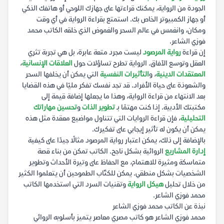
الجودة من الرواية، يمكنك قراءتها على جهازك اللوحي أو هاتفك الذكي
أو جهاز الكمبيوتر الخاص بك. استمتع بقراءة الرواية في أي وقت
ومكان، وانغمس في عالم السحر والغموض الذي خلقه الكاتب محمد
فوزي الشاعر.
إن قراءة
رواية المرصود
ليست مجرد متعة عابرة، بل هي تجربة تثري
العقل وتوسع الآفاق. الرواية تطرح تساؤلات حول
العلاقات الإنسانية
،
المعتقدات الدينية
، و
التأثيرات النفسية
التي يمكن أن يخلفها السحر
والشعوذة على حياة الأفراد. قد تجد نفسك تفكر مليًا في هذه القضايا
بعد الانتهاء من قراءة الرواية، وهذا ما يجعلها إضافة قيمة إلى
مكتبتك الأدبية. إذا كنت مهتمًا بـ
تطوير الذات
و
تحسين مهاراتك
التحليلية
، فإن قراءة الروايات التي تتناول مواضيع معقدة مثل هذه
يمكن أن يكون له تأثير إيجابي على تفكيرك.
بالإضافة إلى ذلك، يمكن اعتبار رواية المرصود مثالًا جيدًا على كيفية
إدارة المشاريع
الروائية بشكل ناجح. الكاتب تمكن من بناء قصة
متماسكة ومثيرة للاهتمام، مع الحفاظ على وتيرة الأحداث وتطوير
الشخصيات بشكل منطقي. يمكن للكتّاب الطموحين أن يتعلموا الكثير
من خلال تحليل
هيكل الرواية
وتقنيات السرد التي استخدمها الكاتب
محمد فوزي الشاعر.
نبذة عن الكاتب محمد فوزي الشاعر
محمد فوزي الشاعر هو كاتب مصري معاصر يتميز بأسلوبه الروائي