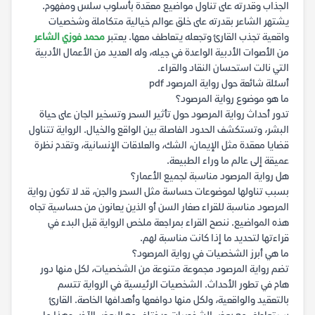
الجذاب وقدرته على تناول مواضيع معقدة بأسلوب سلس ومفهوم.
يشتهر الشاعر بقدرته على خلق عوالم خيالية متكاملة وشخصيات
واقعية تجذب القارئ وتجعله يتعاطف معها. يعتبر
محمد فوزي الشاعر
من الأصوات الأدبية الواعدة في جيله، وله العديد من الأعمال الأدبية
التي نالت استحسان النقاد والقراء.
أسئلة شائعة حول رواية المرصود pdf
ما هو موضوع رواية المرصود؟
تدور أحداث رواية المرصود حول تأثير السحر وتسخير الجان على حياة
البشر، وتستكشف الحدود الفاصلة بين الواقع والخيال. الرواية تتناول
قضايا معقدة مثل الإيمان، الشك، والعلاقات الإنسانية، وتقدم نظرة
عميقة إلى عالم ما وراء الطبيعة.
هل رواية المرصود مناسبة لجميع الأعمار؟
بسبب تناولها لموضوعات حساسة مثل السحر والجن، قد لا تكون رواية
المرصود مناسبة للقراء صغار السن أو الذين يعانون من حساسية تجاه
هذه المواضيع. ننصح القراء بمراجعة ملخص الرواية قبل البدء في
قراءتها لتحديد ما إذا كانت مناسبة لهم.
ما هي أبرز الشخصيات في رواية المرصود؟
تضم رواية المرصود مجموعة متنوعة من الشخصيات، لكل منها دور
هام في تطور الأحداث. الشخصيات الرئيسية في الرواية تتسم
بالتعقيد والواقعية، ولكل منها دوافعها وأهدافها الخاصة. القارئ