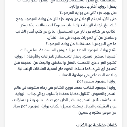
سيتعاطف مع بعض الشخصيات ويختلف مع البعض الآخر، وهذا ما
يجعل الرواية أكثر جاذبية وإثارة.
هل يوجد جزء ثاني من رواية المرصود؟
حتى الآن، لم يتم الإعلان عن وجود جزء ثان من رواية المرصود. ومع
ذلك، فإن نهاية الرواية تترك الباب مفتوحًا للاحتمالات، وقد يفكر
الكاتب في كتابة جزء ثان في المستقبل. نتابع عن كثب أخبار الكاتب
وسنعلن عن أي تطورات جديدة في هذا الشأن.
ما هي الدروس المستفادة من رواية المرصود؟
تقدم رواية المرصود العديد من الدروس المستفادة، بما في ذلك
أهمية التفكير النقدي، وعدم الاستسلام للخرافات والأوهام. الرواية
تشجع القراء على التمسك بالعقل والمنطق، والبحث عن الحقيقة قبل
تصديق أي شيء. كما تسلط الضوء على أهمية العلاقات الإنسانية
والدعم الاجتماعي في مواجهة الصعاب.
رواية المرصود ملخص pdf
رواية المرصود للكاتب محمد فوزي الشاعر هي رحلة مشوقة في عالم
السحر والغموض، تتناول قضايا معقدة بأسلوب روائي جذاب. الرواية
تستكشف تأثير السحر وتسخير الجان على حياة البشر، وتثير تساؤلات
حول الحقيقة والخيال. يمكنك تحميل الكتاب رواية المرصود pdf مجانا
من موقع مكتبة ياسمين.
كلمات مفتاحية عن الكتاب