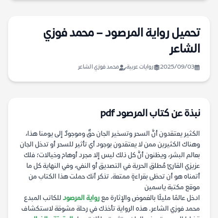
تحميل رواية المرصود – محمد فوزي
الشاعر
2025/09/03
روايات عربية
محمد فوزي الشاعر
نبذة عن كتاب المرصود pdf
الكثير يعتقدون أنَّ السحر وتسخير الجان حقٌ وموجودٌ إلى يومنا هذا،
وهناك الكثيرين ممن لا يعتقدون بوجود أي تأثير للسحر أو تدخل الجان
بعالم البشر، ويظنون أنَّ كل ذلك ليس إلا مجرد أوهام وخيالات؛ فلك
عزيزي القارئ مُطلق الحرية في التصديق أو النفي، وفي النهاية كل ما
أتمناه هو أن تحظى بقراءةٍ ممتعة. تذكر أنك حملت هذا الكتاب من
موقع مكتبة ياسمين
ادخل عالمًا مليئًا بالغموض والإثارة مع
رواية المرصود
للكاتب المبدع
محمد فوزي الشاعر. هذه الرواية تأخذك في رحلة مشوقة لاستكشاف