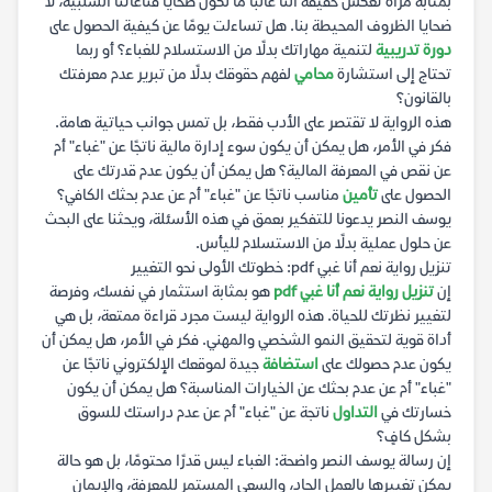
بمثابة مرآة تعكس حقيقة أننا غالبًا ما نكون ضحايا قناعاتنا السلبية، لا
ضحايا الظروف المحيطة بنا. هل تساءلت يومًا عن كيفية الحصول على
دورة تدريبية
لتنمية مهاراتك بدلًا من الاستسلام للغباء؟ أو ربما
تحتاج إلى استشارة
محامي
لفهم حقوقك بدلًا من تبرير عدم معرفتك
بالقانون؟
هذه الرواية لا تقتصر على الأدب فقط، بل تمس جوانب حياتية هامة.
فكر في الأمر، هل يمكن أن يكون سوء إدارة مالية ناتجًا عن "غباء" أم
عن نقص في المعرفة المالية؟ هل يمكن أن يكون عدم قدرتك على
الحصول على
تأمين
مناسب ناتجًا عن "غباء" أم عن عدم بحثك الكافي؟
يوسف النصر يدعونا للتفكير بعمق في هذه الأسئلة، ويحثنا على البحث
عن حلول عملية بدلًا من الاستسلام لليأس.
تنزيل رواية نعم أنا غبي pdf: خطوتك الأولى نحو التغيير
إن
تنزيل رواية نعم أنا غبي pdf
هو بمثابة استثمار في نفسك، وفرصة
لتغيير نظرتك للحياة. هذه الرواية ليست مجرد قراءة ممتعة، بل هي
أداة قوية لتحقيق النمو الشخصي والمهني. فكر في الأمر، هل يمكن أن
يكون عدم حصولك على
استضافة
جيدة لموقعك الإلكتروني ناتجًا عن
"غباء" أم عن عدم بحثك عن الخيارات المناسبة؟ هل يمكن أن يكون
خسارتك في
التداول
ناتجة عن "غباء" أم عن عدم دراستك للسوق
بشكل كافٍ؟
إن رسالة يوسف النصر واضحة: الغباء ليس قدرًا محتومًا، بل هو حالة
يمكن تغييرها بالعمل الجاد، والسعي المستمر للمعرفة، والإيمان