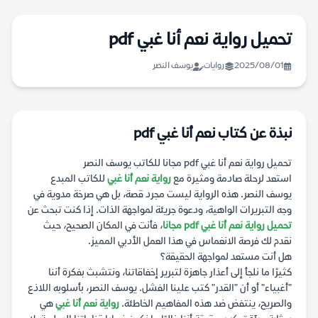
تحميل رواية نعم أنا غبي pdf
2025/08/01
روايات
يوسف النصر
نبذة عن كتاب نعم أنا غبي pdf
تحميل رواية نعم أنا غبي pdf مجانا للكاتب يوسف النصر
استعد لرحلة صادمة ومثيرة مع
رواية نعم أنا غبي
للكاتب المبدع
يوسف النصر. هذه الرواية ليست مجرد قصة، بل هي صرخة مدوية في
وجه التبريرات الواهية، ودعوة جريئة لمواجهة الذات. إذا كنت تبحث عن
تحميل رواية نعم أنا غبي pdf مجانا
، فأنت في المكان الصحيح، حيث
نقدم لك فرصة الانغماس في هذا العمل الأدبي المميز.
هل أنت مستعد لمواجهة الحقيقة؟
كثيرًا ما نلجأ إلى أعذار جاهزة لتبرير إخفاقاتنا، ونتشبث بفكرة أننا
"أغبياء" أو أن "القدر" كتب علينا الفشل. يوسف النصر، بأسلوبه اللاذع
والصريح، ينتفض ضد هذه المفاهيم الخاطئة.
رواية نعم أنا غبي
هي