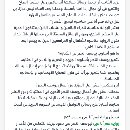
يريد الكاتب أن يوصل رسالة مفادها أننا قادرون على تحقيق النجاح
والتميز في أي مجال إذا آمنا بأنفسنا وعملنا بجد. الغباء ليس قدرًا، بل
هو تحد يمكن التغلب عليه بالتعلم المستمر والعمل الدؤوب.
هل رواية نعم أنا غبي مناسبة لجميع الأعمار؟
تعتبر الرواية مناسبة للقراء البالغين والشباب الذين يمتلكون القدرة
على التفكير النقدي، وفهم الرسائل العميقة التي تحملها الرواية. قد لا
تكون الرواية مناسبة للأطفال أو المراهقين الذين لم يبلغوا بعد
مستوى النضج الكافي.
ما هو أسلوب يوسف النصر في الكتابة؟
يتميز يوسف النصر بأسلوبه الجريء والصريح واللاذع في الكتابة.
يستخدم الكاتب لغة بسيطة وواضحة، مع التركيز على إيصال الرسالة
بفاعلية. كما يتميز بجرأته في طرح القضايا الاجتماعية والإنسانية
الحساسة.
أين يمكنني العثور على المزيد من أعمال يوسف النصر؟
يمكنك العثور على أعمال يوسف النصر الأخرى في المكتبات ودور النشر
المختلفة، بالإضافة إلى مواقع بيع الكتب الإلكترونية. يمكنك أيضًا
متابعة أخباره على وسائل التواصل الاجتماعي لمعرفة المزيد عن أحدث
أعماله.
تحميل رواية نعم أنا غبي ملخص pdf
رواية نعم أنا غبي
ليوسف النصر هي دعوة جريئة للتخلص من الأعذار