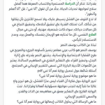
بقدراتنا. تذكر أن
الدراسة
المستمرة واكتساب المعرفة هما أفضل
سلاح لمواجهة تحديات الحياة. بدلًا من أن تقول "أنا غبي"، قل "أنا أتعلم
وأتطور".
لا تدع الخوف من الفشل يسيطر عليك، ولا تسمح للآخرين بأن يقللوا
من شأنك. أنت تمتلك القدرة على تحقيق أحلامك، وتحقيق النجاح في
كل مجالات حياتك، سواء كانت شخصية، مهنية، أو حتى في مجال
العلاج
النفسي. كل ما تحتاجه هو الإيمان بنفسك، والعمل بجد، وعدم
الاستسلام لليأس.
نبذة عن الكاتب يوسف النصر
يوسف النصر هو كاتب عربي معاصر يتميز بأسلوبه الجريء والصريح في
طرح القضايا الاجتماعية والإنسانية. يشتهر النصر بقدرته على إثارة
الجدل، وتحفيز القراء على التفكير النقدي في المفاهيم السائدة. يعتبر
من الأصوات الأدبية البارزة التي تسعى للتغيير الإيجابي في المجتمع.
أسئلة شائعة حول تحميل رواية نعم أنا غبي pdf
ما هو موضوع رواية تحميل رواية نعم أنا غبي؟
تدور الرواية حول فكرة أن الغباء ليس عذرًا للفشل، بل هو تبرير واهٍ
غالبًا ما نلجأ إليه لتجنب مواجهة مسؤولية أفعالنا وقراراتنا. تحث
الرواية القارئ على التفكير بعمق في مفاهيمه عن الذات والقدر،
والسعي للتغيير الإيجابي.
ما هي الرسالة التي يحاول الكاتب إيصالها في رواية نعم أنا غبي؟