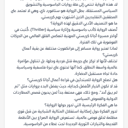
لا، هذه الرواية تنتمي إلى فئة روايات الجاسوسية والتشويق
السياسي المستقلة. بطل الرواية هو ستافورد ناي، وهي لا تعتمد على
المحققين التقليديين الذين اشتهرت بهم كريستي.
ما هو التصنيف الأدبي الدقيق لهذه الرواية؟
تُصنف الرواية كأدب جاسوسية وإثارة سياسية (Thriller). كُتبت في
أواخر مسيرة أجاثا كريستي المهنية لتعكس القلق العالمي من الحركات
الفوضوية في تلك الفترة.
لماذا تعتبر رواية مسافر إلى فرانكفورت مختلفة عن بقية أعمال
كريستي؟
تختلف لأنها لا تركز على جريمة قتل فردية وحلها، بل تتناول مؤامرة
عالمية واسعة النطاق. كما أنها تحتوي على نبرة فلسفية وسياسية
حادة تجاه مستقبل الحضارة.
هل تصلح الرواية للمبتدئين في قراءة أعمال أجاثا كريستي؟
قد لا تكون الخيار الأفضل كبداية، حيث يفضل البدء بروايات مثل "ثم
لم يبق أحد". ومع ذلك، فهي ممتعة جداً لمن يحبون قصص المطاردات
الدولية والغموض السياسي.
ما هي الفكرة الرئيسية التي تدور حولها الرواية؟
تدور الفكرة حول إمكانية استغلال المثالية الشبابية من قبل قوى
مظلمة لخلق فوضى عالمية. تستعرض الرواية الصراع بين الأنظمة
القديمة والتيارات الثورية الجديدة تحت غطاء من الجاسوسية.