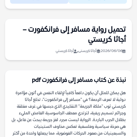
تحميل رواية مسافر إلى فرانكفورت –
أجاثا كريستي
2026/06/06
أجاثا كريستى
أجاثا كريستي
نبذة عن كتاب مسافر إلى فرانكفورت pdf
هل يمكن للملل أن يكون دافعاً كافياً لإلقاء النفس في أتون مؤامرة
دولية لا تعرف الرحمة؟ في "مسافر إلى فرانكفورت"، تخلع أجاثا
كريستي ثوب "ملكة الجريمة" التقليدي الذي حبسها في غرف مغلقة
وجرائم تسميم ريفية، لترتدي معطف الجاسوسية الغامض المليء
بظلال الحرب الباردة. الرواية ليست مجرد لغز جريمة يبحث عن فاعل، بل
هي صرخة سياسية وفلسفية تعكس مخاوف الستينيات
والسبعينيات من صعود الحركات الفوضوية، مما يجعلها واحدة من أكثر