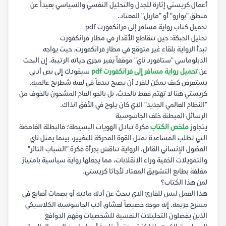
أعمال كريستي إثارة للجدل والتحليل النفسي والسياسي بعيداً عن
منطق "بوارو" أو "ماربل" المعتاد.
تحميل كتاب رواية مسافر إلى فرانكفورت pdf
تحليل الحبكة: حين تتقاطع الأقدار في مطار فرانكفورت
تبدأ الرواية بلقاء غير متوقع في مطار فرانكفورت، حيث يواجه
الدبلوماسي "ستافورد ناي" موقفاً يغير مجرى حياته الرتيبة. إن البحث
عن
تحميل رواية مسافر إلى فرانكفورت pdf
سيقودك إلى نص أدبي
يستعرض كيف يمكن للفرد أن يصبح بيدقاً في لعبة شطرنج عالمية.
كريستي هنا لا تهتم فقط بالحدث، بل بالجو العام المشحون بالخوف من
"النظام العالمي الجديد" الذي كان يلوح في الأفق آنذاك.
الرسائل المبطنة خلف الجاسوسية
يتجاوز
ملخص الكتاب
فكرة تبادل الهويات البسيطة؛ فالبطلة الغامضة
التي تطلب المساعدة تمثل القوة المحركة للتغيير، بينما يمثل ناي
الفضول الإنساني القاتل. الرواية تناقش بجرأة فكرة "الشباب الثائر"
والتمويلات الخفية وراء الانقلابات، مما يجعلها رواية سياسية بامتياز
مغلفة بطابع التشويق المعتاد لأجاثا كريستي.
لمن هذا الكتاب؟
هذا العمل ليس للقارئ الذي يبحث عن أدلة مادية أو بصمات أصابع في
مسرح جريمة. إنه موجه خصيصاً لعشاق أدب الجاسوسية الكلاسيكي
الذين يفضلون التحليلات النفسية للشخصيات وفهم الدوافع