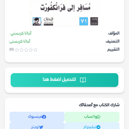
المؤلف
أجاثا كريستي
التصنيف
أجاثا كريستى
التقييم
(0)
للتحميل اضغط هنا
شارك الكتاب مع أصدقائك
واتساب
فيسبوك
تيليجرام
تويتر