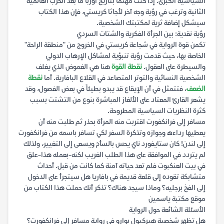
السياسية الكبرى. إذا كنت مهتماً بتاريخ أوربا ما بعد الحرب العالمية
الثانية وترغب في رؤية وجه آخر لأجاثا كريستي، فإن هذا الكتاب
سيشكل إضافة ثرية لمكتبتك الشخصية.
رؤية نقدية: بين الجرأة الفكرية والشتات السردي
تكمن قوة الرواية في شجاعة كريستي في الخروج من "منطقة الراحة"
الخاصة بها، حيث قدمت رؤية تنبؤية لمشاكل الإرهاب الدولي
والسيطرة على العقول.
نقطة القوة
هنا هي الغموض الذي يغلف
الشخصية النسائية والتوتر المتصاعد في القلاع البافارية. أما
نقطة
الضعف
، فتتمثل في أن الإيقاع قد يبدو بطيئاً في بعض الفصول، وقد
يشعر القارئ المعتاد على الألغاز المباشرة بنوع من التشتت بسبب
كثرة النظريات السياسية المطروحة.
مسافر إلى فرانكفورت اقتربت منه المرأة بحذر ثم طلبت منه أن
يعطيها رداءه وجوازه وتذكرة السفر لكي تسافر باسمه من فرانكفورت
إلى لندن! كان ستايفورد ناي يحس بالسأم ويسعى إلى التغيير، ولذلك
لم يتردد في الموافقة على هذا الطلب الغريب لكنه-بعمله هذا-علق
في بيت العنكبوت فلم تعد حياته آمنة كما كانت من قبل. أحداث
متشابكة تقوده إلى قلعة قديمة في بافاريا هل سيتجرأ على الدخول
إلى الفخ برجليه؟ وماذا سيجد هناك؟ تذكر أنك حملت هذا الكتاب من
موقع مكتبة ياسمين
الأسئلة الشائعة حول الرواية
هل تظهر شخصية هيركيول بوارو في رواية مسافر إلى فرانكفورت؟