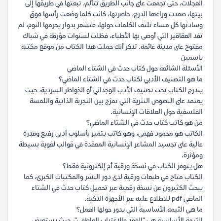
العجلات، حتى تجمعت على جانب الطريق تتألم، تبعتها في طريقها إلى
بيتها، صعدت وراءها الدرج، حاصرتها، كانت كلما وضعت رأسها فوق
وسادتها كل مساء تلتف الكلمات حولها، فتشعر بدوار يحرمها النوم، لم
تفد العقاقير التي أوصى بها الأطباء، فظلت لسنوات مؤرقة في شباك
مفتوح على مدينة غائمة. تذكر أنك حملت هذا الكتاب من موقع مكتبة
ياسمين
الأسئلة الشائعة حول كتاب حدث في الشتاء الماضي
ما هو التصنيف الأدبي لكتاب حدث في الشتاء الماضي؟
يندرج الكتاب تحت تصنيف الأدب الوجداني أو الخواطر السردية، حيث
يعتمد على النصوص النثرية التي تمزج بين التجربة الذاتية واللمسة
الفلسفية حول العلاقات الإنسانية.
من هو كاتب كتاب حدث في الشتاء الماضي؟
الكاتب هو محمود فهمي، وهو كاتب يتميز بأسلوب أدبي رفيع وقدرة
عالية على تجسيد المشاعر الإنسانية المعقدة في قوالب لغوية بسيطة
ومؤثرة.
هل يتوفر الكتاب في نسخة ورقية أم إلكترونية فقط؟
الكتاب متاح في طبعات ورقية لدى دور النشر والمكتبات الكبرى، كما
يبحث الكثيرون عن نسخة رقمية عبر تحميل كتاب حدث في الشتاء
الماضي pdf للاطلاع عليه عبر الأجهزة الذكية.
ما هي الثيمة الأساسية التي يدور حولها العمل؟
الثيمة الأساسية هي "الفقد والاغتراب العاطفي"، حيث يستعرض