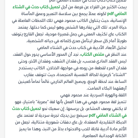
تحميل كتاب كتاب حدث في الشتاء الماضي pdf
يبحث الكثير من القراء عن فرصة من أجل
تحميل كتاب حدث في الشتاء
الماضي pdf
لكونه عملاً يجمع بين سلاسة التعبير وعمق المأساة
الإنسانية، حيث يتناول الكاتب محمود فهمي تلك اللحظات الفاصلة في
حياة المرء، تلك التي يغادرها الشخص وهو ليس كما دخلها. يعتمد
الكتاب على تكثيف المعنى في جمل قصيرة موحية، تجعل القارئ يتوقف
طويلاً أمام كل سطر ليتأمل صدى كلماته في حياته الشخصية.
تحليل الأبعاد الأدبية في كتاب حدث في الشتاء الماضي
عند النظر في
ملخص الكتاب
، نجد أن المحور الأساسي يدور حول الفقد،
ليس الفقد المادي فحسب، بل فقدان الشغف، وفقدان الآخر، وحتى
فقدان المرء لقطعة من روحه في مواجهة الخذلان. الكاتب يستخدم
"الشتاء" كرمزية للحالة النفسية المتجمدة، حيث تتوقف عقارب
الساعة عند لحظة الوجع، ويصبح العالم الخارجي غائماً تماماً كعينين
أرهقهما البكاء الصامت.
اللغة والهوية السردية عند محمود فهمي
تتميز لغة محمود فهمي في هذا العمل بأنها لغة "بصرية" بامتياز، فهو
لا يكتفي بوصف المشاعر، بل يرسمها. إن سعيك نحو
تحميل كتاب حدث
في الشتاء الماضي pdf
سيضع بين يديك تجربة سردية لا تعتمد على
الحبكة التقليدية المعقدة، بل على دفقات شعورية متتالية، تجعل من
الألم مادة أدبية قابلة للحب والاحتواء بدلاً من النبذ، وهذا ما يميز
الكتابة الوجدانية المعاصرة.