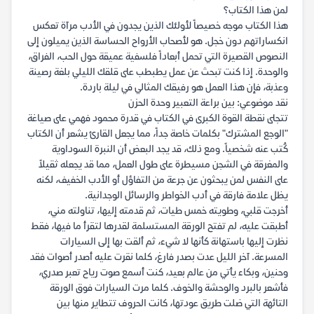
لمن هذا الكتاب؟
هذا الكتاب موجه خصيصاً لأولئك الذين يجدون في الأدب مرآة تعكس
انكساراتهم دون خجل. هو لأصحاب الأرواح الحساسة الذين يميلون إلى
النصوص القصيرة التي تحمل أبعاداً فلسفية عميقة حول الحب، الفراق،
والوحدة. إذا كنت تبحث عن عمل يطبطب على قلقك الليلي بلغة رصينة
وعذبة، فإن هذا العمل هو رفيقك المثالي في ليلة باردة.
نقد موضوعي: بين براعة التعبير وحدة الحزن
تتجلى نقطة القوة الكبرى في الكتاب في قدرة محمود فهمي على صياغة
"الوجع المشترك" بكلمات خاصة جداً، مما يجعل القارئ يشعر أن الكتاب
كُتب عنه شخصياً. ومع ذلك، قد يجد البعض أن النبرة السوداوية
والمغرقة في الشجن مسيطرة على طول العمل، مما قد يجعله ثقيلاً
على النفس لمن يبحثون عن جرعة من التفاؤل أو الأدب الخفيف، لكنه
يظل علامة فارقة في أدب الخواطر والرسائل الوجدانية.
أخرجت قلبي، وطويته خمس طيات، ثم قدمته إليها، تناولته مني،
أطبقت عليه، لم تفتح الورقة المستسلمة لقدرها لتقرأ ما فيها، فقط
نظرت إليها باستهانة كأنها لا شيء، ثم ألقت بها إلى السيارات
المسرعة. آخر الليل عدت بصدر فارغ، كلما نقرت عليه أصدر أصوات فقد
وحنين، وبكاء يأتي من عالم بعيد، كنت أسمع صوت رياح تعبر صدري،
فأشعر بالبرد والوحشة والخوف. كلما مرت السيارات فوق الورقة
التائهة التي ضلت طريق عودتها، كانت الحروف تتطاير منها بين