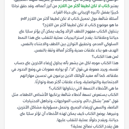
يعتبر
كتاب لا تكن لطيفا أكثر من اللازم
من أبرز أعماله، وقد حقق نجاحًا
كبيرًا بفضل تأثيره الإيجابي على حياة القراء.
أسئلة شائعة حول تحميل كتاب لا تكن لطيفا أكثر من اللازم pdf
ما هو موضوع كتاب لا تكن لطيفا أكثر من اللازم؟
يتناول الكتاب مفهوم اللطف الزائد وكيف يمكن أن يؤثر سلبًا على
حياتنا وعلاقاتنا. يقدم استراتيجيات عملية للتغلب على هذا النمط
السلوكي المدمر، وتحقيق التوازن بين اللطف والاعتناء بالنفس.
الهدف هو بناء علاقات صحية وأكثر أصالة وثقة بالنفس.
لمن هذا الكتاب؟
هذا الكتاب موجه لكل من يشعر بأنه يحاول إرضاء الآخرين على حساب
نفسه، ويجد صعوبة في قول "لا"، أو يواجه صعوبات في وضع الحدود في
علاقاته. كما أنه مفيد لأولئك الذين يرغبون في تحسين مهاراتهم
الاجتماعية والتواصلية، وبناء علاقات أكثر صحة وتوازنًا.
ما هي الأخطاء التسعة التي يتناولها الكتاب؟
الكتاب يستعرض تسعة أخطاء شائعة يرتكبها الأشخاص اللطفاء، مثل
قول "نعم" بشكل دائم، وتجنب المواجهات، وتجاهل الاحتياجات
الخاصة، والسعي لإرضاء الجميع، وتحمل مسؤولية مشاكل الآخرين،
وغيرها. يوضح الكتاب كيف يمكن لهذه الأخطاء أن تؤثر سلبًا على
حياتنا، ويقدم حلولًا عملية للتغلب عليها.
هل يقدم الكتاب نصائح عملية؟