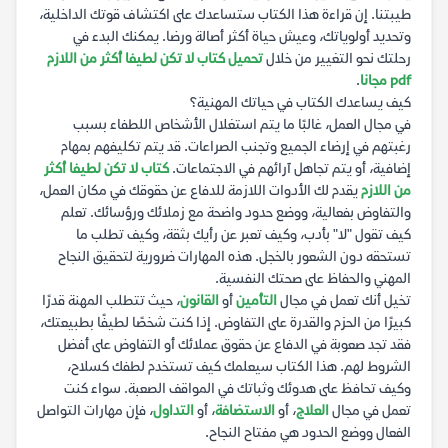
طيبتنا. إن قراءة هذا الكتاب ستساعدك على اكتشاف قوتك الداخلية،
وتحديد أولوياتك، وعيش حياة أكثر أصالة ورضا. يمكنك البدء في
رحلتك نحو التغيير من خلال
تحميل كتاب لا تكن لطيفا أكثر من اللازم
pdf مجانا
.
كيف يساعدك الكتاب في حياتك المهنية؟
في مجال العمل، غالبًا ما يتم استغلال الأشخاص اللطفاء بسبب
رغبتهم في إرضاء الجميع وتجنب الصراعات. قد يتم تكليفهم بمهام
إضافية، أو يتم تجاهل آرائهم في الاجتماعات.
كتاب لا تكن لطيفا أكثر
من اللازم
يقدم لك الأدوات اللازمة للدفاع عن حقوقك في مكان العمل،
والتفاوض بفعالية، ووضع حدود واضحة مع زملائك ورؤسائك. تعلم
كيف تقول "لا" بأدب، وكيف تعبر عن رأيك بثقة، وكيف تطلب ما
تستحقه دون الشعور بالخجل. هذه المهارات ضرورية لتحقيق النجاح
المهني والحفاظ على صحتك النفسية.
تخيل أنك تعمل في مجال
التأمين
أو
القانون
، حيث تتطلب المهنة قدرًا
كبيرًا من الحزم والقدرة على التفاوض. إذا كنت شخصًا لطيفًا بطبيعتك،
فقد تجد صعوبة في الدفاع عن حقوق عملائك أو التفاوض على أفضل
الشروط لهم. هذا الكتاب سيعلمك كيف تستخدم لطفك كسلاح،
وكيف تحافظ على هدوئك وثباتك في المواقف الصعبة. سواء كنت
تعمل في مجال
العلاج
، أو
الاستضافة
، أو
التداول
، فإن مهارات التواصل
الفعال ووضع الحدود هي مفتاح النجاح.