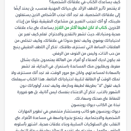
كيف يساعدك الكتاب في علاقاتك الشخصية؟
لا يقتصر تأثير اللطف الزائد على حياتك المهنية فحسب، بل يمتد أيضًا
إلى علاقاتك الشخصية. قد تجد أنك تجذب الأشخاص الذين يستغلون
طيبتك، أو أنك تتجنب التعبير عن مشاعرك الحقيقية خوفًا من إيذاء
الآخرين.
كتاب لا تكن لطيفا أكثر من اللازم
يساعدك على بناء علاقات
صحية ومتبادلة، حيث تشعر بالتقدير والاحترام. تعلم كيف تعبر عن
احتياجاتك بوضوح، وكيف تضع حدودًا في علاقاتك، وكيف تتخلص من
العلاقات السامة التي تستنزف طاقتك. تذكر أن اللطف الحقيقي ينبع
من حب الذات، وليس من الخوف من الرفض.
قد يكون لديك أصدقاء أو أفراد من العائلة يعتمدون عليك بشكل
مفرط، ويطلبون منك المساعدة باستمرار. في البداية، قد تشعر
بالسعادة لمساعدتهم، ولكن مع مرور الوقت، قد تجد أنك مستنزف ولا
تملك الوقت أو الطاقة لتلبية احتياجاتك الخاصة. هذا الكتاب سيعلمك
كيف تقول "لا" بطريقة لطيفة وحازمة، وكيف تحدد أولوياتك دون
الشعور بالذنب. تذكر أن الاعتناء بنفسك ليس أنانية، بل هو ضرورة
للحفاظ على صحتك وسعادتك.
نبذة عن الكاتب ديوك روبنسون
ديوك روبنسون هو كاتب ومستشار متخصص في تطوير المهارات
الشخصية والاجتماعية. يتمتع بخبرة واسعة في مساعدة الأفراد على
التغلب على السلوكيات السلبية وبناء علاقات صحية. اشتهر بأسلوبه
الواقعي والعملي، وقدرته على تقديم النصائح بطريقة سهلة التطبيق.