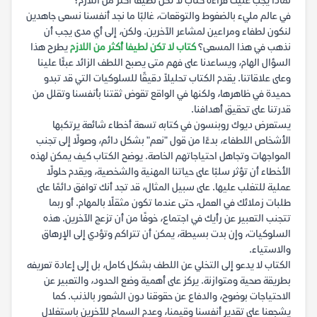
لماذا يجب عليك قراءة كتاب لا تكن لطيفا أكثر من اللازم؟
في عالم مليء بالضغوط والتوقعات، غالبًا ما نجد أنفسنا نسعى جاهدين
لنكون لطفاء ومراعين لمشاعر الآخرين. ولكن، إلى أي مدى يجب أن
نذهب في هذا المسعى؟
كتاب لا تكن لطيفا أكثر من اللازم
يطرح هذا
السؤال الهام، ويساعدنا على فهم متى يصبح اللطف الزائد عبئًا علينا
وعلى علاقاتنا. يقدم الكتاب تحليلاً دقيقًا للسلوكيات التي قد تبدو
حميدة في ظاهرها، ولكنها في الواقع تقوض ثقتنا بأنفسنا وتقلل من
قدرتنا على تحقيق أهدافنا.
يستعرض ديوك روبنسون في كتابه تسعة أخطاء شائعة يرتكبها
الأشخاص اللطفاء، بدءًا من قول "نعم" بشكل دائم، وصولًا إلى تجنب
المواجهات وتجاهل احتياجاتهم الخاصة. يوضح الكتاب كيف يمكن لهذه
الأخطاء أن تؤثر سلبًا على حياتنا المهنية والشخصية، ويقدم حلولًا
عملية للتغلب عليها. على سبيل المثال، قد تجد أنك توافق دائمًا على
طلبات زملائك في العمل، حتى عندما تكون مثقلًا بالمهام. أو ربما
تتجنب التعبير عن رأيك في اجتماع، خوفًا من أن تزعج الآخرين. هذه
السلوكيات، وإن بدت بسيطة، يمكن أن تتراكم وتؤدي إلى الإرهاق
والاستياء.
الكتاب لا يدعو إلى التخلي عن اللطف بشكل كامل، بل إلى إعادة تعريفه
بطريقة صحية ومتوازنة. يركز على أهمية وضع الحدود، والتعبير عن
الاحتياجات بوضوح، والدفاع عن حقوقنا دون الشعور بالذنب. كما
يشجعنا على تقدير أنفسنا وقيمنا، وعدم السماح للآخرين باستغلال