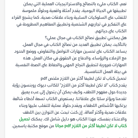
نعم، الكتاب مليء بالنصائح والاستراتيجيات العملية التي يمكن
تطبيقها في الحياة اليومية. يقدم أمثلة واقعية وحلولًا ملموسة
للتغلب على السلوكيات السلبية وبناء علاقات صحية. كما يشجع القراء
على التفكير في تجاربهم الشخصية وتطبيق المفاهيم المطروحة في
الكتاب على حياتهم.
هل يمكنني تطبيق نصائح الكتاب في مجال عملي؟
بالتأكيد، يمكن تطبيق العديد من نصائح الكتاب في مجال العمل.
يساعد الكتاب على تحسين مهارات التواصل والتفاوض، ووضع الحدود
مع الزملاء والرؤساء، والدفاع عن الحقوق في مكان العمل. هذه
المهارات ضرورية لتحقيق النجاح المهني والحفاظ على الصحة النفسية
في بيئة العمل التنافسية.
تحميل كتاب لا تكن لطيفا أكثر من اللازم ملخص pdf
يقدم كتاب "لا تكن لطيفا أكثر من اللازم" للكاتب ديوك روبنسون رؤية
جديدة حول مفهوم اللطف، وكيف يمكن أن يتحول إلى عبء يعيق
تقدمنا ويؤثر سلبًا على علاقاتنا. يستعرض الكتاب تسعة أخطاء شائعة
يرتكبها الأشخاص اللطفاء، ويقدم حلولًا عملية للتغلب عليها وبناء
علاقات صحية وأكثر أصالة. إن كنت تبحث عن التوازن بين اللطف
والاعتناء بنفسك، فهذا الكتاب هو دليل شامل لك. يمكنك
تحميل
كتاب لا تكن لطيفا أكثر من اللازم pdf مجانا
من موقع مكتبة ياسمين.