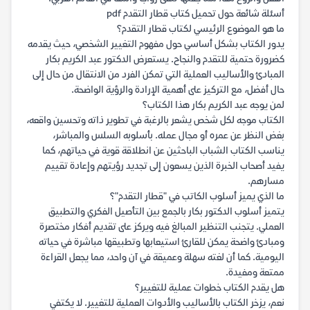
أسئلة شائعة حول تحميل كتاب قطار التقدم pdf
ما هو الموضوع الرئيسي لكتاب قطار التقدم؟
يدور الكتاب بشكل أساسي حول مفهوم التغيير الشخصي، حيث يقدمه
كضرورة حتمية للتقدم والنجاح. يستعرض الدكتور عبد الكريم بكار
المبادئ والأساليب العملية التي تمكن الفرد من الانتقال من حال إلى
حال أفضل، مع التركيز على أهمية الإرادة والرؤية الواضحة.
لمن يوجه عبد الكريم بكار هذا الكتاب؟
الكتاب موجه لكل شخص يشعر بالرغبة في تطوير ذاته وتحسين واقعه،
بغض النظر عن عمره أو مجال عمله. بأسلوبه السلس والمباشر،
يناسب الكتاب الشباب الباحثين عن انطلاقة قوية في حياتهم، كما
يفيد أصحاب الخبرة الذين يسعون إلى تجديد رؤيتهم وإعادة تقييم
مسارهم.
ما الذي يميز أسلوب الكاتب في "قطار التقدم"؟
يتميز أسلوب الدكتور بكار بالجمع بين التأصيل الفكري والتطبيق
العملي. يتجنب التنظير المبالغ فيه ويركز على تقديم أفكار مختصرة
ومبادئ واضحة يمكن للقارئ استيعابها وتطبيقها مباشرة في حياته
اليومية. كما أن لغته سهلة وعميقة في آن واحد، مما يجعل القراءة
ممتعة ومفيدة.
هل يقدم الكتاب خطوات عملية للتغيير؟
نعم، يزخر الكتاب بالأساليب والأدوات العملية للتغيير. لا يكتفي