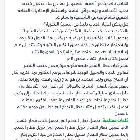
الكاتب بالحديث عن أهمية التغيير، بل يقدم إرشادات حول كيفية
تحديد الأهداف، وفهم عوائق التقدم، واستثمار الإمكانيات المتاحة
لتحقيق نقلة نوعية في الشخصية والسلوك.
هل يمكن اعتبار الكتاب دليلاً في التنمية البشرية؟
بالتأكيد، يصنف كتاب "قطار التقدم" ضمن كتب التنمية البشرية
وتطوير الذات. ولكنه يتميز عن غيره من كتب هذا المجال بتقديمه
رؤية متوازنة تنطلق من فهم عميق للنفس البشرية وتستند إلى قيم
إسلامية راسخة، مما يمنحه بعدًا إضافيًا من العمق والتأثير.
تحميل كتاب قطار التقدم ملخص pdf
يقدم كتاب قطار التقدم خلاصة فكرية مركزة حول حتمية التغيير
كقانون للحياة والسبيل الوحيد للارتقاء. يوضح الدكتور عبد الكريم بكار
أن النجاح ليس وليد الصدفة، بل هو نتاج رؤية واضحة، وإرادة صلبة،
وفهم عميق للنفس البشرية والعوائق التي تحول دون تقدمها. من
خلال مبادئ عملية وأساليب قابلة للتطبيق، يدعوك الكتاب إلى ركوب
قطار التقدم والتخلص من أعباء الماضي والجمود الفكري. يمكنك
تحميل الكتاب تحميل كتاب قطار التقدم pdf مجانا من موقع مكتبة
ياسمين.
كلمات مفتاحية:
تحميل قطار التقدم pdf, تحميل كتاب قطار التقدم
pdf, تحميل قطار التقدم, تنزيل قطار التقدم pdf, تنزيل قطار التقدم,
رابط تحميل قطار التقدم, تحميل قطار التقدم من عبد الكريم بكار,