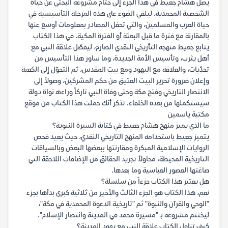
يصل هشام جعيط في هذا الجزء إلى ختام مشروعه البحثي عن حياة
الشخصية المحمدية، ليلقي الضوء على هذه المرحلة التأسيسية في
حياة العرب والمسلمين، والتي تحفل المصادر بمعلومات أوسع عنها
بالمقارنة مع فترة ما قبل البعثة أو الفترة المكية. في هذا الكتاب
يتابع جعيط منهجه التأريخي النقدي الصارم، ليفصّل علاقة النبي مع
أهل يثرب، وتأسيس الأمة الجديدة، وما ساور هذا التأسيس من
تحدّيات، والعلاقة مع اليهود ومع بيت المقدس، ثم التحوّل إلى الكعبة
وإعلان ضرورة تحرير البيت العتيق من حكم المشركين، وصولاً إلى
الانتصار التاريخي وفتح مكة وحتى وفاة النبي تاركاً وراءه نواة دولة
سيستكملها من بعده الخلفاء. تذكر أنك حملت هذا الكتاب من موقع
مكتبة ياسمين
ما الذي يميز منهج هشام جعيط في كتابة السيرة النبوية؟
يتميز جعيط باستخدامه المنهج التاريخي النقدي، حيث يعيد فحص
الروايات الإسلامية المبكرة ومقارنتها ببعضها البعض وبالسياقات
التاريخية المحيطة، محاولاً تجريد الحقائق من الإضافات اللاحقة التي
صاغتها العصور العباسية وما بعدها.
هل يعتبر هذا الكتاب جزءاً من سلسلة؟
نعم، هذا الكتاب هو الجزء الثالث والأخير من ثلاثية كبرى بدأها بجزء
"الوحي والقرآن والنبوة" ثم "تاريخية الدعوة المحمدية في مكة"،
ليختتم مشروعه بـ "مسيرة محمد في المدينة وانتصار الإسلام".
كيف تناول الكتاب علاقة النبي مع يهود المدينة؟