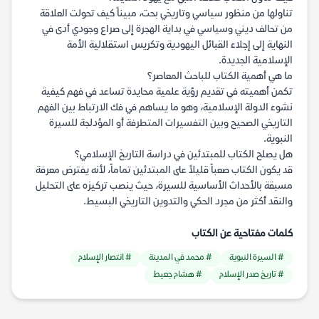
تناولها من منظور سياسي وتاريخي بحت، مبيناً كيف تحولت العلاقة
من تحالف ديني وسياسي في بداية الهجرة إلى صراع وجودي أدى في
النهاية إلى إجلاء القبائل اليهودية وتكريس استقلالية الأمة
الإسلامية الجديدة.
ما هي أهمية الكتاب للباحث المعاصر؟
تكمن أهميته في تقديم رؤية علمية محايدة تساعد في فهم كيفية
نشوء الدولة الإسلامية، وهو ما يساهم في فك الارتباط بين الفهم
التاريخي الصحيح وبين التفسيرات المتطرفة أو المؤدلجة للسيرة
النبوية.
هل يصلح الكتاب للمبتدئين في دراسة التاريخ الإسلامي؟
قد يكون الكتاب صعباً قليلاً على المبتدئين تماماً، لأنه يفترض معرفة
مسبقة بالأحداث الأساسية للسيرة، حيث ينصب تركيزه على التحليل
والنقد أكثر من مجرد الحكي والتدوين التاريخي البسيط.
كلمات مفتاحية عن الكتاب
# السيرة النبوية
# محمد في المدينة
# انتصار الإسلام
# تاريخ صدر الإسلام
# هشام جعيط