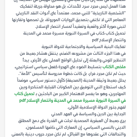
هذا العمل ليس مجرد سرد للأحداث، بل هو محاولة جريئة لتفكيك
"الشخصية التاريخية" للنبي محمد، معتمداً على أدوات النقد التاريخي
المعاصر التي لا تكتفي بتصديق الروايات الموروثة، بل تمحصها وتقارنها
لتبني صورة أكثر واقعية وتعقيداً لمسار انتصار الإسلام.
تحميل كتاب كتاب في السيرة النبوية مسيرة محمد في المدينة
وانتصار الإسلام pdf
تفكيك البنية السياسية والاجتماعية للدولة النبوية
في هذا الجزء الثالث من مشروعه الضخم، ينتقل هشام جعيط من
التنظير للوحي والبعثة إلى تحليل الواقع العملي على الأرض. يبدأ
ملخص الكتاب
بتسليط الضوء على الهجرة كفعل سياسي استراتيجي،
حيث لم تكن مجرد فرار، بل كانت خطوة مدروسة لتأسيس "الأمة".
يحلل جعيط وثيقة المدينة (الصحيفة) كأول دستور سياسي، موضحاً
كيف استطاع النبي التوفيق بين المكونات القبلية المتناحرة وبين
المهاجرين، وهو ما يفسر الاهتمام الكبير من الباحثين بـ
تحميل كتاب
في السيرة النبوية مسيرة محمد في المدينة وانتصار الإسلام pdf
لفهم جذور الدولة الإسلامية الأولى.
الجدلية بين الدين والسياسة في العهد المدني
يرى جعيط أن العبقرية المحمدية تجلت في القدرة على دمج المطلق
الديني بالنسبي السياسي. إن المعارك التي خاضها المسلمون،
والتحالفات التي عقدوها مع القبائل، لم تكن مجرد حروب دينية بالمعنى