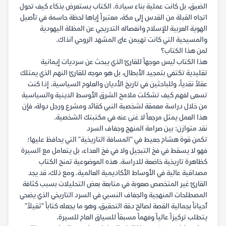
الضيق، بل كانت عملية بناء سيادة. الكتاب يستعرض بذكاء كيف تحول
اتجاه القبلة من القدس إلى مكة، معتبراً إياها لحظة حاسمة في تأصيل
الهوية العربية للإسلام وانفصاله التدريجي عن المظلة اليهودية
والمسيحية التي كانت تهيمن على المشهد الروحي آنذاك.
لمن هذا الكتاب؟
هذا الكتاب ليس موجهاً للقارئ الذي يبحث عن سرديات إيمانية
تقليدية تكتفي بتمجيد الأبطال، بل هو موجه للقارئ النهم الذي يمتلك
عقلاً نقدياً، وللباحثين في تاريخ الأديان والعلوم السياسية. إذا كنت
تسعى لفهم كيف تشكلت ملامح الشرق الأوسط الدينية والسياسية
من خلال دراسة معمقة لشخصية النبي كقائد ومشرع ورجل دولة، فإن
هذا العمل يمثل مرجعاً لا غنى عنه في مكتبتك الشخصية.
نقد متوازن: بين صرامة المنهج وجفاف السرد
تكمن قوة هشام جعيط في "المسافة التاريخية" التي يحافظ عليها؛
فهو لا يسقط في فخ التبجيل ولا في فخ العداء، بل يتعامل مع السيرة
كظاهرة تاريخية خاضعة للدراسة. هذه الموضوعية تمنح الكتاب
مصداقية عالية في الأوساط الأكاديمية العالمية. ومع ذلك، قد يجد
القارئ غير المتخصص صعوبة في متابعة بعض التحليلات بسبب كثافة
المصطلحات المنهجية والجفاف النسبي في السرد التاريخي الذي يضحي
أحياناً بجمالية القصة لصالح دقة التحقيق، وهو ما يجعله كتاباً "ثقيلاً"
يتطلب تركيزاً عالياً وفهماً مسبقاً للسياق العام للسيرة.