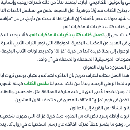
ني والتوثيق الأكاديمي البارد، ليمنحنا بدلاً من ذلك شذرات روحية وإنسا
 يطرح الكتاب تساؤلاً جوهرياً: هل الحقيقة تكمن في تسلسل الأحداث التار
 شهد تحولات عصر بأكمله؟ إن القارئ هنا لا يبحث عن تأريخ، بل عن "مؤان
ل كتاب كتاب ذكريات لا مذكرات pdf
كنت تسعى إلى
تحميل كتاب كتاب ذكريات لا مذكرات pdf
، فأنت بصدد الدخ
 في العديد من المكتبات الرقمية الموثوقة التي توفر التراث الأدبي لأسرة
لوصول إلى رحلة فريدة تبدأ من قرية "غزالة" وتمر بصالونات الأدب الرفيع
طوعات الموسيقية المنفصلة والمتصلة في آن واحد.
ل المحتوى: ما وراء العنوان
هذا العمل بمثابة اعتراف صريح بأن الذاكرة انتقائية بامتياز. يرفض ثروت أبا
م بالخط الزمني الرتيب، وبدلاً من ذلك، يقدم لنا
ملخص الكتاب
كرحلة شعورية.
"، وبين نضجه الأدبي الذي نال فيه مباركة العمالقة مثل طه حسين والعقاد.
تكمن في فهم "مزاج" المثقف المصري في منتصف القرن العشرين.
ئة والنشأة: من القرية إلى الصالون
 ثروت أباظة بسرد ذكرياته من الجذور، حيث قرية غزالة التي صهرت شخصيته 
س، وهو ما يفسر لاحقاً قدرته الفائقة على رسم الشخصيات في رواياته. يدمج 