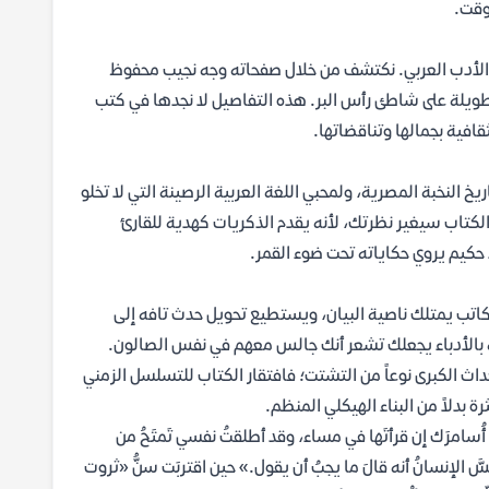
وقت.
ر الأدب العربي. نكتشف من خلال صفحاته وجه نجيب محفوظ
يلة على شاطئ رأس البر. هذه التفاصيل لا نجدها في كتب
قافية بجمالها وتناقضاتها.
خ النخبة المصرية، ولمحبي اللغة العربية الرصينة التي لا تخلو
الكتاب سيغير نظرتك، لأنه يقدم الذكريات كهدية للقارئ
حكيم يروي حكاياته تحت ضوء القمر.
كاتب يمتلك ناصية البيان، ويستطيع تحويل حدث تافه إلى
 بالأدباء يجعلك تشعر أنك جالس معهم في نفس الصالون.
اث الكبرى نوعاً من التشتت؛ فافتقار الكتاب للتسلسل الزمني
 بدلاً من البناء الهيكلي المنظم.
، أو أُسامرَك إن قرأتَها في مساء، وقد أطلقتُ نفسي تَمتَحُ من
ا أحسَّ الإنسانُ أنه قالَ ما يجبُ أن يقول.» حين اقتربَت سنُّ «ثروت