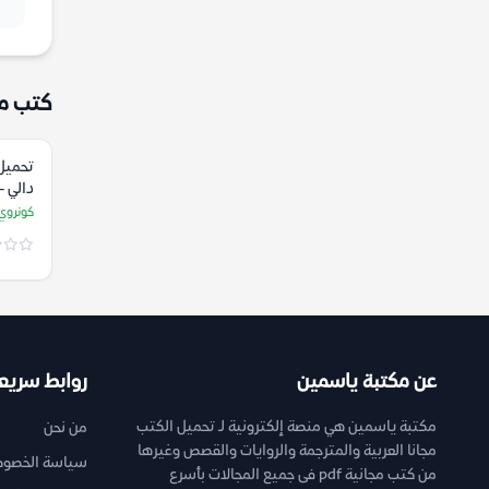
كتب م
تحميل
دالي –
مادو
كونروي
عن مكتبة ياسمين
روابط سريع
مكتبة ياسمين هي منصة إلكترونية لـ تحميل الكتب
من نحن
مجانا العربية والمترجمة والروايات والقصص وغيرها
سياسة الخصوص
من كتب مجانية pdf فى جميع المجالات بأسرع