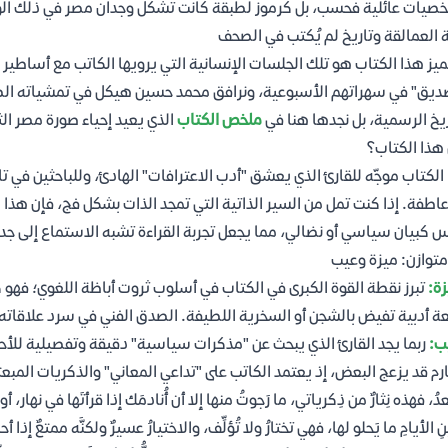
يات عائلية فحسب، بل كرموز لطبقة كانت تشكل وجدان مصر في ذلك ال
 العمالقة وتاريخ لم يُكتب في الصحف
ميز هذا الكتاب هو تلك الجلسات الإنسانية التي يرويها الكاتب مع أساطي
ديق" في سهراتهم الأسبوعية، ونرافق محمد حسين هيكل في تمشياته الطو
ريخ الرسمية، بل نجدها هنا في
ملخص الكتاب
الذي يعيد إحياء صورة مصر الث
هذا الكتاب؟
الكتاب موجّه للقارئ الذي يعشق "أدب الاعترافات" الهادئ، وللباحثين في تاري
اطفة. إذا كنت تمل من السير الذاتية التي تمجد الذات بشكل فج، فإن هذا 
 كبيان سياسي أو نضالي، مما يجعل تجربة القراءة تشبه الاستماع إلى جد 
متوازن: ميزة وعيب
زة:
تبرز نقطة القوة الكبرى في الكتاب في أسلوب ثروت أباظة اللغوي؛ فهو 
 أدبية تفيض بالشجن أو السخرية اللطيفة. الصدق الفني في سرد علاقاته
ب:
ربما يجد القارئ الذي يبحث عن "مذكرات سياسية" دقيقة وتفصيلية للأحد
رم قد يزعج البعض، إذ يعتمد الكاتب على "تداعي المعاني" والذكريات المبعثرة
ُ، فهذه نِثارٌ من ذِكرياتي، ما رَجوتُ منها إلا أن أُنادمَك إذا قرأتَها في نهار
ِ الأيامِ ما يَحلو لها، فهي تختارُ ولا تُؤلِّف، والاختيارُ عسيرٌ ولكنَّه ممتعٌ إذ