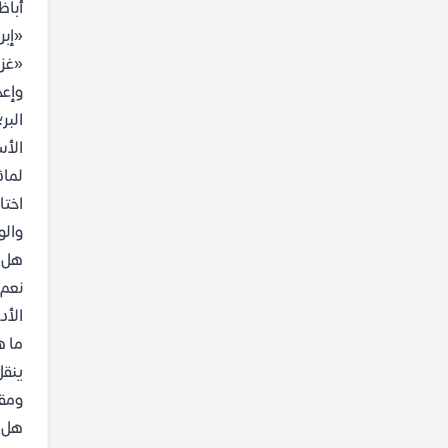
أباظة
«إبر
«غزال
وإعج
البر
الأس
لماذ
اختا
والو
هل ي
نعم،
الأد
ما ه
ينقل
ومقد
هل ا