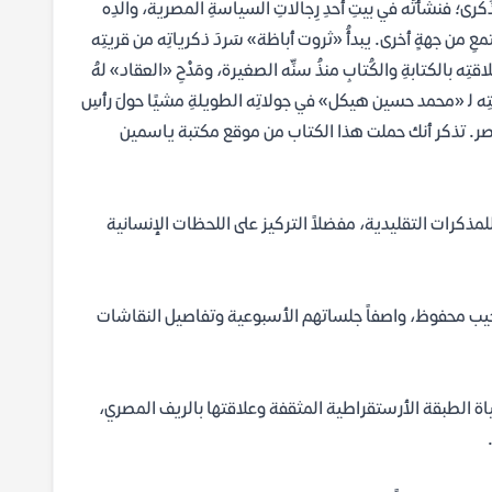
ِّكرى؛ فنشأتُه في بيتِ أحدِ رِجالاتِ السياسةِ المصرية، والدِه
معِ من جهةٍ أخرى. يبدأُ «ثروت أباظة» سَردَ ذكرياتِه من قريتِه
تِه بالكتابةِ والكُتابِ منذُ سنِّه الصغيرة، ومَدْحِ «العقاد» لهُ
ه ﻟ «محمد حسين هيكل» في جولاتِه الطويلةِ مشيًا حولَ رأسِ
ِ مِصر. تذكر أنك حملت هذا الكتاب من موقع مكتبة ياسمين
 للمذكرات التقليدية، مفضلاً التركيز على اللحظات الإنسانية
نجيب محفوظ، واصفاً جلساتهم الأسبوعية وتفاصيل النقاشات
اة الطبقة الأرستقراطية المثقفة وعلاقتها بالريف المصري،