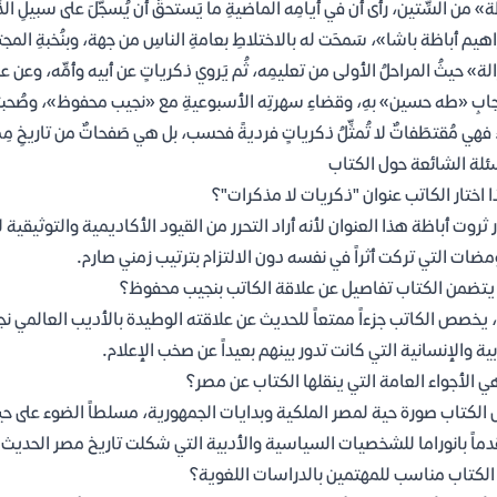
» من السِّتين، رأى أن في أيامِه الماضيةِ ما يَستحقُّ أن يُسجَّلَ على سبيلِ الذ
اهيم أباظة باشا»، سَمحَت له بالاختلاطِ بعامةِ الناسِ من جهة، وبنُخبةِ المجت
ة» حيثُ المراحلُ الأولى من تعليمِه، ثُم يَروي ذكرياتٍ عن أبيه وأمِّه، وعن علاق
ابِ «طه حسين» بهِ، وقضاءِ سهرتِه الأسبوعيةِ مع «نجيب محفوظ»، وصُحبتِ
؛ فهي مُقتطَفاتٌ لا تُمثِّلُ ذكرياتٍ فرديةً فحسب، بل هي صَفحاتٌ من تاريخ
ئلة الشائعة حول الكتاب
ا اختار الكاتب عنوان "ذكريات لا مذكرات"؟
ر ثروت أباظة هذا العنوان لأنه أراد التحرر من القيود الأكاديمية والتوثيقية
مضات التي تركت أثراً في نفسه دون الالتزام بترتيب زمني صارم.
تضمن الكتاب تفاصيل عن علاقة الكاتب بنجيب محفوظ؟
 يخصص الكاتب جزءاً ممتعاً للحديث عن علاقته الوطيدة بالأديب العالمي 
بية والإنسانية التي كانت تدور بينهم بعيداً عن صخب الإعلام.
ي الأجواء العامة التي ينقلها الكتاب عن مصر؟
 الكتاب صورة حية لمصر الملكية وبدايات الجمهورية، مسلطاً الضوء على حي
ماً بانوراما للشخصيات السياسية والأدبية التي شكلت تاريخ مصر الحديث.
لكتاب مناسب للمهتمين بالدراسات اللغوية؟