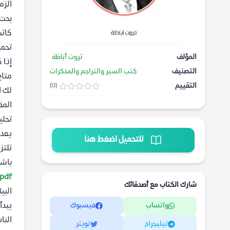
الزم
بحت.
كاتب
تحمي
المؤلف
ثروت أباظة
إذا 
التصنيف
كتب السير والتراجم والمذكرات
متاح
التقييم
(0)
لك ا
المق
تحلي
يعد 
للتحميل اضغط هنا
تلتز
باشا
pdf
شارك الكتاب مع أصدقائك
البي
واتساب
فيسبوك
يبدأ
النا
تيليجرام
تويتر