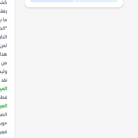
كشخص
رفقة
ما ي
"الص
التا
لمن 
هذا 
من ع
وليس
نقد 
المي
قطعة
العي
الصا
«وبعد
مَعين