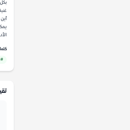
بكل 
غنية
أين 
الأد
كلما
# 
تقي