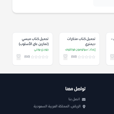
–
تحميل كتاب مذكرات
تحميل كتاب ميسي
ديمتري
(تمارين على الأسلوب)
شوستاكوفيتش
– جوردي بونتي
إعداد: سولومون فولكوف
جوردي بونتي
(معاناة عبقري مبدع في
(0.0)
(0.0)
إمبراطورية الرعب) –
إعداد: سولومون
فولكوف
تواصل معنا
اتصل بنا
الرياض، المملكة العربية السعودية