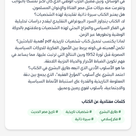
في الوسائل، وبين فصيل الحزب الوطني الذي كان أكثر تمسكاً بالثوابت
وتفرعت منه حركات مثل مصر الفتاة والإخوان المسلمون.
هل يعتبر الكتاب سيرة ذاتية تقليدية لهذه الشخصيات؟
لا، الكتاب يتجاوز السرد البيوغرافي التقليدي ليقدم دراسات تحليلية
في الفكر السياسي والمزاج البحثي لهذه الشخصيات وعلاقتهم بالحركة
الوطنية وتطورها عبر الزمن.
لماذا يكتسب تحميل كتاب شخصيات تاريخية pdf أهمية للباحثين؟
تكمن أهميته في كونه يربط بين الأصول الفكرية للحركات السياسية
المصرية قبل ثورة 1952 وبين النتائج التي ترتبت عليها، مما يساعد في
فهم تكوين الضباط الأحرار والحياة الحزبية اللاحقة.
ما هو الأسلوب الأدبي الذي اتبعه طارق البشري في الكتاب؟
اعتمد البشري على أسلوب "المؤرخ الفقيه"، الذي يجمع بين دقة
المعلومة التاريخية والقدرة على استنباط الأنماط السياسية
والاجتماعية، بأسلوب لغوي رصين وعميق.
كلمات مفتاحية عن الكتاب
# طارق البشري
# شخصيات تاريخية
# تاريخ مصر الحديث
# فكر إسلامي
# سيرة ذاتية