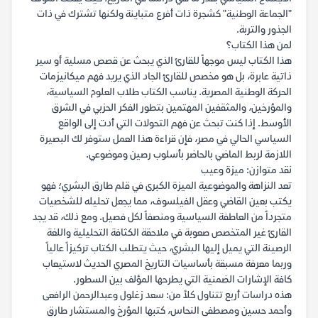
"الجماعة الوطنية" كشجرة ذات أفرع متباينة ولكنها تشترك في ذات
الجذور والتربة.
لمن هذا الكتاب؟
هذا الكتاب ليس موجهاً للقارئ الذي يبحث عن قصص مسلية أو سير
ذاتية عابرة، بل هو مخصص للقارئ الجاد الذي يريد فهم ميكانيزمات
الحركة الوطنية المصرية. يناسب الكتاب طلاب العلوم السياسية،
والمؤرخين، والمثقفين المهتمين بتطور الفكر الحزبي في الشرق
الأوسط. إذا كنت تبحث عن فهم التحولات التي أدت إلى الواقع
السياسي الحالي في مصر، فإن قراءة هذا العمل ستوفر لك البصيرة
اللازمة لربط الماضي بالحاضر بأسلوب رصين وموضوعي.
نقد متوازن: ميزة وعيب
تعد النزاهة والموضوعية الميزة الكبرى في قلم طارق البشري؛ فهو
يكتب بعين القاضي وعقل الفيلسوف، مما يجعل تحليله للشخصيات
متجرداً من العاطفة السياسية ومنصفاً لكل فصيل. ومع ذلك، قد يجد
القارئ غير المتخصص صعوبة في ملاحقة الكثافة التحليلية واللغة
الرصينة التي يميل إليها البشري، حيث يتطلب الكتاب تركيزاً عالياً
وربما معرفة مسبقة بأساسيات التاريخ المصري الحديث لاستيعاب
كافة الإشارات الضمنية التي يطرحها المؤلف بين السطور.
هذه دراسات أربع تتناول كلاً من: سعد زغلول وعبدالرحمن الرافعى
وأحمد حسين ومصطفى النحاس، كتبها المؤرخ والمستشار طارق