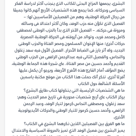
البشرى، يجمعها المزاج البحثى للكاتب الذى ينجذب أكثر لدراسة الفكر
السياسى وحركاته. كما يجمع هذه الشخصيات الأربع أنهم كانوا جميعًا
من رجال الحركة الوطنية، وهم من الفصيلين الأساسيين لها: –
الفصيل الذى تكوَّن منه حزب الوفد، وكان أكثر اعتدالا فى وسائله
ومرونة فى حركته. – الفصيل الآخر الذى بدأ بالحزب الوطنى لمصطفى
كامل ومحمد فريد، وتوالد من أروقته فى الحركة الوطنية المصرية
حركات أخرى؛ منها الإخوان المسلمون ومصر الفتاة والحزب الوطنى
الجديد، وله أثر بارز فى الضباط الأحرار. الفصيل الأول فيه سعد زغلول
والنحاس، والفصيل الثانى فيه عبدالرحمن الرافعى من الحزب الوطنى
القديم وأحمد حسين من مصر الفتاة. على شجرة هذه الجماعة الوطنية،
يضع المؤلف أمام القارئ هذه الأفرع الأربعة، ويرجو أن يكمل عليها
أفرعًا أخرى. تذكر أنك حملت هذا الكتاب من موقع مكتبة ياسمين
الأسئلة الشائعة حول الكتاب
ما هي الشخصيات الرئيسية التي يتناولها كتاب طارق البشري؟
يركز الكتاب على أربع شخصيات محورية في تاريخ مصر الحديث وهم:
سعد زغلول، ومصطفى النحاس كرموز لتيار الوفد، وعبد الرحمن
الرافعي، وأحمد حسين كرموز للتيار الوطني والحركات الأيديولوجية
الأخرى.
ما هو الفرق بين الفصيلين اللذين ذكرهما البشري في الكتاب؟
يميز البشري بين فصيل الوفد الذي تميز بالمرونة السياسية والاعتدال