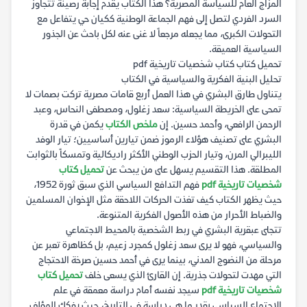
المزاج العام للسياسة المصرية؟ هذا الكتاب يقدم إجابة رصينة تتجاوز
السرد الفردي لتصل إلى فهم الجماعة الوطنية ككيان حي يتفاعل مع
التحولات الكبرى، مما يجعله مرجعاً لا غنى عنه لكل باحث عن الجذور
السياسية العميقة.
تحميل كتاب كتاب شخصيات تاريخية pdf
تحليل البنية الفكرية والسياسية في الكتاب
يتناول طارق البشري في هذا العمل أربع قامات مصرية تركت بصمات لا
تمحى على الخريطة السياسية: سعد زغلول، ومصطفى النحاس، وعبد
الرحمن الرافعي، وأحمد حسين. إن
ملخص الكتاب
يكمن في قدرة
البشري على تصنيف هؤلاء الرموز ضمن تيارين أساسيين؛ تيار الوفد
الليبرالي المرن، وتيار الحزب الوطني الأكثر راديكالية وتمسكاً بالثوابت
المطلقة. هذا التقسيم يسهل على من يبحث عن
تحميل كتاب
شخصيات تاريخية pdf
فهم التدافع السياسي الذي سبق ثورة 1952،
حيث يظهر الكتاب كيف تغذت الحركات اللاحقة مثل الإخوان المسلمين
والضباط الأحرار من هذه الأصول الفكرية المتنوعة.
تتجلى عبقرية البشري في ربط الشخصية بالمحيط الاجتماعي
والسياسي، فهو لا يرى سعد زغلول كمجرد زعيم، بل كظاهرة تعبر عن
مرحلة من النضوج المدني، بينما يرى في أحمد حسين صرخة الاحتجاج
التي مهدت لتحولات جذرية. إن القارئ الذي يسعى خلف
تحميل كتاب
شخصيات تاريخية pdf
سيجد نفسه أمام دراسة معمقة في علم
الاجتماع السياسي بقدر ما هي دراسة في التاريخ، حيث يفكك المؤلف