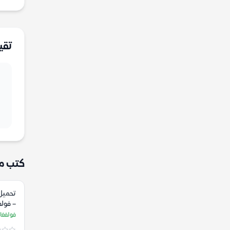
تقي
كتب م
تحميل
– فولف
فولفغا