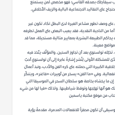
الكتاب سيفاجئك بصدقه القاسي؛ فهو مخصص لمن يستمتع
ج على التقاليد الاجتماعية البالية والزيف الأخلاقي.
على وصف تطور مشاعر الغيرة لدى البطل تكاد تكون غير
ما من الناحية النقدية، فقد يعيب البعض على العمل تطرفه
ه يحاكم الطبيعة البشرية بمعايير مثالية مستحيلة، مما قد
 مواضع معينة.
 من المجادلات، تخيّله تولستوي بعد أن تجاوز الستين. والمؤلّف يتّخذ فيه
 للمشكلة الأولى لِنُشر إشارةً عابرة إلى أن تولستوي أحبّ
لاقية الكبيرة التي حملته على كره الفن والأدب، ونبذ أعمال
نفعالية. وفي «ما الفن» يسخر من أوبيرات «فاغنر»، ويتنكّر
م». إن ما يخشاه بخاصة هو سلطان السحر في الموسيقا التي
نالك هو أنها تهيّجها وتوقظ شياطينها. ولذلك «فيا لها من شيء
لكتاب من موقع مكتبة ياسمين
سيقى أن تكون محفزاً للانفعالات المدمرة، مقدمةً رؤية