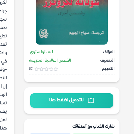
لكرو
جراح
سجنا
تحمي
تحلي
تعد 
المؤلف
ليف تولستوي
واجت
التصنيف
القصص العالمية المترجمة
في أ
التقييم
(0)
-وتح
التح
إن ا
الوع
للتحميل اضغط هنا
تساؤ
يفسر
لمن 
شارك الكتاب مع أصدقائك
هذا 