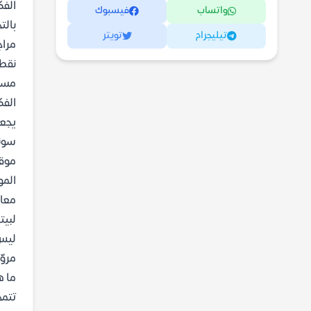
الفك
واتساب
فيسبوك
بالت
تيليجرام
تويتر
مراج
نقطة
مسبو
الفك
يجعل
موقف
المو
معاص
لبيت
ليس 
مروّ
ما ه
تتمح