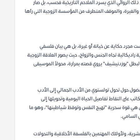
ك الروائي الذي يسرد الملاحم التاريخية فحسب، بل صار
 والغيرة، والموقف المتطرف من المؤسسة الزوجية التي رآها
ت مجرد حكاية عن خيانة أو غيرة، بل هي بيان فلسفي
 راديكالية تجاه الجنس والزواج، حيث يصور العلاقة الزوجية
 البطل "بوزدنيشيف" يروي قصته بمرارة، محولاً الموسيقى
الفضول حول تحول تولستوي من الأدب الجمالي إلى الأدب
اتب على التقاط تفاصيل الحياة اليومية وتحويلها إلى
بل هي قوة سحرية "تهيج النفس وتوقظ شياطينها"، وهو ما
ي السامي.
شرية، ولأولئك المهتمين بالفلسفة الأخلاقية والتحولات