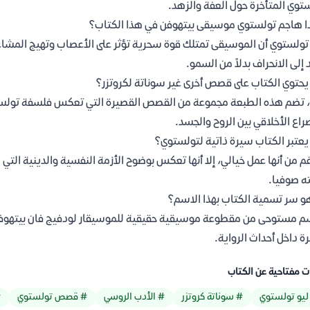
توي المتأخرة حول العفة والزهد.
ا هاجم تولستوي موسيقى بيتهوفن في هذا الكتاب؟
تولستوي أن الموسيقى تمتلك قوة سحرية تؤثر على الأعصاب وتهيج المشاعر دو
 إلى الانحراف بدلاً من السمو.
حتوي الكتاب على قصص أخرى غير سوناتة لكروتزر؟
 تضم هذه الطبعة مجموعة من القصص القصيرة التي تعكس فلسفة تولستوي
راع الأخلاقي بين الروح والجسد.
عتبر الكتاب سيرة ذاتية لتولستوي؟
غم من أنها عمل خيالي، إلا أنها تعكس بوضوح الأزمة النفسية والدينية الت
ه صوفيا.
و سر تسمية الكتاب بهذا الاسم؟
م مستوحى من مقطوعة موسيقية حقيقية للموسيقار لودفيج فان بيتهوفن تس
رة داخل أحداث الرواية.
ت مفتاحية عن الكتاب
ليو تولستوي
# سوناتة كروتزر
# الأدب الروسي
# قصص تولستوي
#