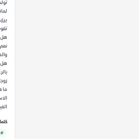
تولس
لماذ
يرى 
تقود
هل ي
نعم،
والص
هل ي
بالر
زوجت
ما ه
الاس
الغي
كلما
# 