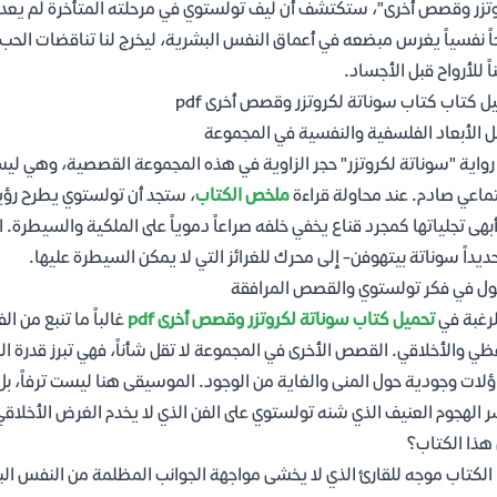
تزر وقصص أخرى"، ستكتشف أن ليف تولستوي في مرحلته المتأخرة لم يعد ذل
اً نفسياً يغرس مبضعه في أعماق النفس البشرية، ليخرج لنا تناقضات الحب
ً للأرواح قبل الأجساد.
ل كتاب كتاب سوناتة لكروتزر وقصص أخرى pdf
ل الأبعاد الفلسفية والنفسية في المجموعة
رواية "سوناتة لكروتزر" حجر الزاوية في هذه المجموعة القصصية، وهي ليس
ماعي صادم. عند محاولة قراءة
ملخص الكتاب
، ستجد أن تولستوي يطرح رؤية
بهى تجلياتها كمجرد قناع يخفي خلفه صراعاً دموياً على الملكية والسيطرة.
ديداً سوناتة بيتهوفن- إلى محرك للغرائز التي لا يمكن السيطرة عليها.
ول في فكر تولستوي والقصص المرافقة
لرغبة في
تحميل كتاب سوناتة لكروتزر وقصص أخرى pdf
غالباً ما تنبع من 
ظي والأخلاقي. القصص الأخرى في المجموعة لا تقل شأناً، فهي تبرز قدرة الك
لات وجودية حول المنى والغاية من الوجود. الموسيقى هنا ليست ترفاً، 
 الهجوم العنيف الذي شنه تولستوي على الفن الذي لا يخدم الغرض الأخلاق
هذا الكتاب؟
الكتاب موجه للقارئ الذي لا يخشى مواجهة الجوانب المظلمة من النفس الب