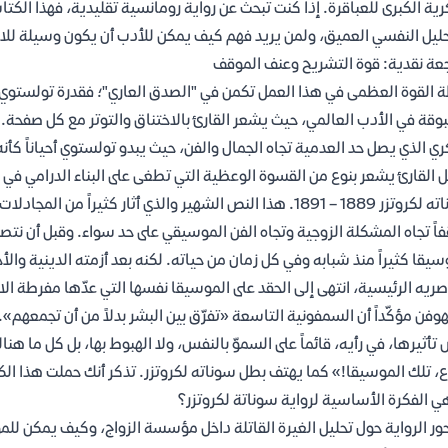
رية الكبرى للعباقرة. إذا كنت تبحث عن رواية رومانسية تقليدية، فهذا 
حليل النفسي العميق، ولمن يريد فهم كيف يمكن للأدب أن يكون وسيلة للاحتجا
عة نقدية: قوة التشريح وعنف الموقف
 القوة العظمى في هذا العمل تكمن في "الصدق العاري"؛ فقدرة تولستوي 
قة في الأدب العالمي، حيث يشعر القارئ بالاختناق والتوتر مع كل صفحة. أ
ري الذي يصل حد العدمية تجاه الجمال والفن، حيث يبدو تولستوي أحياناً كأن
 القارئ يشعر بنوع من القسوة الوعظية التي تطغى على البناء الدرامي في
سوناته لكروتزر 1889 – 1891. هذا النص الشهير والذي أثار كثيراً
اً تجاه المشكلة الزوجية وتجاه الفن الموسيقي على حد سواء. وقبل أن نتصدّى
سيقا كثيراً منذ شبابه وفي كل زمان من حياته. لكنه بعد أزمته الدينية والأخ
ريه الرئيسية، انتهى إلى الحقد على الموسيقا نفسها التي عدّها مفرطة الا
هوفن مؤكّداً أن السمفونية التاسعة «تفرّق بين البشر بدلاً من أن تجمعه
تأثيرها، في رأيه، قائماً على السموّ بالنفس، ولا الهبوط بها، بل كل ما ه
ع، تلك الموسيقا!» كما يهتف بطل سوناته لكروتزر. تذكر أنك حملت هذا ا
ي الفكرة الأساسية لرواية سوناتة لكروتزر؟
ور الرواية حول تحليل الغيرة القاتلة داخل مؤسسة الزواج، وكيف يمكن للمو