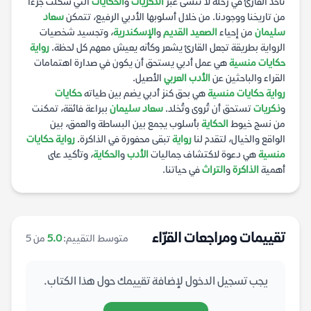
تأخذ القارئ في رحلة لا تُنسى عبر
الذكريات
و
الحكايات
التي شكلت جزءًا
من تاريخنا ووجودنا. من خلال أسلوبها الأدبي الرفيع، تتمكن
سعاد
سليمان
من إحياء
الصعيد القديم
و
الإسكندرية
، وتجسيد شخصيات
الرواية بطريقة تجعل القارئ يشعر وكأنه يعيش معهم كل لحظة.
رواية
حكايات منسية
هي عمل أدبي يستحق أن يكون في صدارة اهتمامات
القراء والباحثين عن
الأدب العربي
الأصيل.
رواية حكايات منسية
هي بحق كنز أدبي يضم بين طياته
حكايات
و
ذكريات
تستحق أن تُروى وتُخلد.
سعاد سليمان
ببراعة فائقة، تمكنت
من نسج خيوط
الحكاية
بأسلوب يجمع بين البساطة والعمق، بين
الواقع والخيال، لتقدم لنا
رواية
تبقى محفورة في الذاكرة.
رواية حكايات
منسية
هي دعوة لاكتشاف جماليات
الأدب
و
الحكاية
، وتأكيد على
أهمية
الذاكرة
و
التراث
في حياتنا.
تقييمات ومراجعات القرّاء
متوسط التقييم:
5.0
من 5
يجب تسجيل الدخول لإضافة تقييمك حول هذا الكتاب.