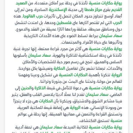
رواية حكايات منسية
تأخذنا في رحلة عبر أماكن متعددة، من
الصعيد
القديم
بقرى
مركز طحطا
إلى مدينة
الإسكندرية
الساحرة، ومن ثم إلى
أبعاد أوسع تتجاوز حدود المكان لتصل إلى تأثيرات
حرب الفالوجا
. هذه
الحرب
التي لم تقتصر آثارها على
فلسطين
وحدها، بل امتدت لتشمل
دول ومناطق محيطة، مخلفة وراءها آثارًا عميقة من الفقد والدموع.
سعاد سليمان
ببراعة تسلط الضوء على هذه الأحداث التاريخية
وتأثيرها على حياة الأفراد والمجتمعات.
رواية حكايات منسية
هي أكثر من مجرد قراءة ممتعة، إنها تجربة غنية
تأخذنا في رحلة استكشافية للذاكرة والهوية.
سعاد سليمان
بأسلوبها
السلس والعميق، تنجح في رسم صور حية للشخصيات والأماكن
والأحداث، تجعلنا نشعر بكل تفاصيل
الحكاية
ونعيشها بكل جوارحنا.
الرواية
تذكرنا بأهمية
الحكايات المنسية
في تشكيل وعينا وفهمنا
للعالم من حولنا، وتحثنا على البحث عن جذورنا وتراثنا.
رواية حكايات منسية
هي دعوة للتأمل في قيمة
الذاكرة
و
الحنين
إلى
الماضي.
سعاد سليمان
تقدم لنا عملًا أدبيًا يلامس القلب والعقل، يثير
فينا مشاعر الشوق والاشتياق، ويذكرنا بأن
الحكايات
هي جزء لا يتجزأ
من وجودنا الإنساني. هذه
الرواية
هي إضافة قيمة للمكتبة العربية،
وتستحق القراءة والتمعن في معانيها العميقة. إنها رحلة في عوالم
منسية
تستحق الاكتشاف.
رواية حكايات منسية
للكاتبة المبدعة
سعاد سليمان
هي تحفة أدبية