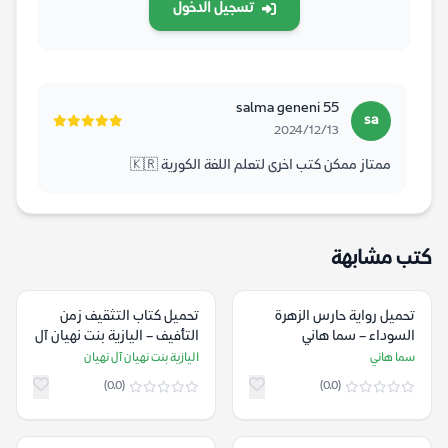
تسجيل الدخول
salma geneni 55
sa
2024/12/13
ممتاز ممكن كتب اخرى لتعلم اللغة الكورية 🇰🇷
كتب مشابهة
تحميل رواية حارس الزهرة
تحميل كتاب التثقيف زمن
السوداء – سما هاني
التأفيف – اليازية بنت نهيان آل
نهيان
سما هاني
اليازية بنت نهيان آل نهيان
(0.0)
(0.0)