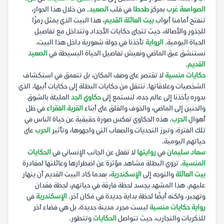
الصوامعة غرب
بمركز
طحطا
في قلب
الصعيد
. من خلال هذا الحوار،
تنفتح أمامنا أبواب
بيت العائلة القديم
، هذا البيت الذي يمثل رمزًا
للجذور والأصالة، حيث تتجلى حكايات الأجداد وتتداخل مع تفاصيل
الحياة اليومية.
الرواية
تأخذنا في جولة شعورية داخل هذا البيت،
نستنشق عبق الماضي ونعيش تفاصيل الحياة البسيطة في
الصعيد
القديم
.
حكايات منسية
لا تقتصر على وصف المكان، بل تتعمق في استكشاف
الشخصيات وعلاقاتها. ننتقل من حكايات البطلة إلى حكايات أبيها، الذي
بدوره يأخذنا إلى عالم جده، لنستمع إلى
حكاوي الجد
المليئة بالشوق
والحنين إلى الماضي، والخوف والقلق على أبناء
القرية الفقراء
في ظل
أهوال
الحرب
. هذه الحكاوي تعكس صورة حقيقية عن حياة الناس في
تلك الفترة، وتبرز التحديات والصعاب التي واجهوها، وتأثير
الحرب
على
حياتهم اليومية.
سعاد سليمان
في
روايتها
لا تغفل عن الجانب الإنساني في
الحكايات
المنسية
. تروي البطلة مشاهد مؤثرة عن اضطرارها وعائلتها لمغادرة
بيت العائلة
والتوجه إلى
الإسكندرية
، بعدما كاد البيت القديم أن ينهار
عليهم. هذا المشهد يجسد لحظة فارقة في حياتهم، لحظة فقدان
وتهجير، ولكنه أيضًا لحظة بداية جديدة في مكان آخر.
الإسكندرية
في
رواية حكايات منسية
ليست مجرد مدينة جديدة، بل هي فضاء آخر
للذكريات والتجارب، حيث تتواصل
الحكايات
وتتطور.