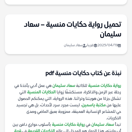
تحميل رواية حكايات منسية – سعاد
سليمان
2025/04/19
قريبا
سعاد سليمان
نبذة عن كتاب حكايات منسية pdf
رواية حكايات منسية
للكاتبة
سعاد سليمان
هي عمل أدبي يأخذنا في
رحلة عبر الزمن والذاكرة، مستكشفًا زوايا
الحكايات المنسية
التي
تشكل جزءًا من هويتنا وتراثنا. هذه الرواية، التي يمكنكم الحصول
عليها من
مكتبة ياسمين
، ليست مجرد سرد لأحداث، بل هي تجسيد
حي للمشاعر الإنسانية العميقة، ممزوجة بعبق الماضي وصدى
الذكريات.
تبدأ
سعاد سليمان
في
رواية حكايات منسية
بأسلوب حواري دافئ بين
أب وابنته، هذا الحوار هو المدخل إلى عالم
الذكريات القديمة
في
قرية