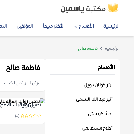
الرئيسية
الأقسام
الأكثر مبيعاً
المؤلفين
التص
الرئيسية
فاطمة صالح
فاطمة صالح
الأقسام
عرض 1 من أصل 1 كتاب
آرثر كونان دويل
أثير عبد الله النشمى
تحميل رواية رسالة على ال
أجاثا كريستى
(0)
أحلام مستغانمى