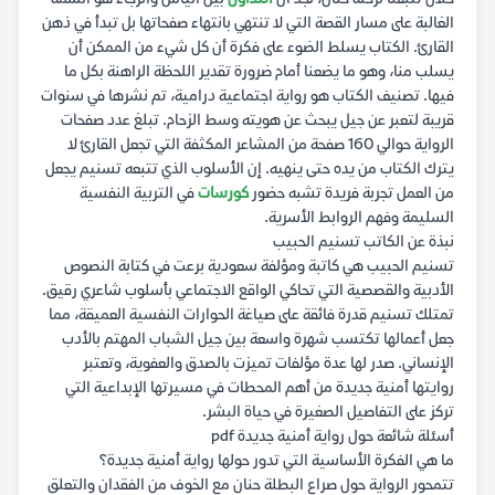
الغالبة على مسار القصة التي لا تنتهي بانتهاء صفحاتها بل تبدأ في ذهن
القارئ. الكتاب يسلط الضوء على فكرة أن كل شيء من الممكن أن
يسلب منا، وهو ما يضعنا أمام ضرورة تقدير اللحظة الراهنة بكل ما
فيها. تصنيف الكتاب هو رواية اجتماعية درامية، تم نشرها في سنوات
قريبة لتعبر عن جيل يبحث عن هويته وسط الزحام. تبلغ عدد صفحات
الرواية حوالي 160 صفحة من المشاعر المكثفة التي تجعل القارئ لا
يترك الكتاب من يده حتى ينهيه. إن الأسلوب الذي تتبعه تسنيم يجعل
من العمل تجربة فريدة تشبه حضور
كورسات
في التربية النفسية
السليمة وفهم الروابط الأسرية.
نبذة عن الكاتب تسنيم الحبيب
تسنيم الحبيب هي كاتبة ومؤلفة سعودية برعت في كتابة النصوص
الأدبية والقصصية التي تحاكي الواقع الاجتماعي بأسلوب شاعري رقيق.
تمتلك تسنيم قدرة فائقة على صياغة الحوارات النفسية العميقة، مما
جعل أعمالها تكتسب شهرة واسعة بين جيل الشباب المهتم بالأدب
الإنساني. صدر لها عدة مؤلفات تميزت بالصدق والعفوية، وتعتبر
روايتها أمنية جديدة من أهم المحطات في مسيرتها الإبداعية التي
تركز على التفاصيل الصغيرة في حياة البشر.
أسئلة شائعة حول رواية أمنية جديدة pdf
ما هي الفكرة الأساسية التي تدور حولها رواية أمنية جديدة؟
تتمحور الرواية حول صراع البطلة حنان مع الخوف من الفقدان والتعلق