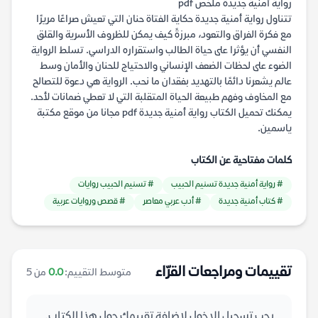
رواية أمنية جديدة ملخص pdf
تتناول رواية أمنية جديدة حكاية الفتاة حنان التي تعيش صراعًا مريرًا
مع فكرة الفراق والتعود، مبرزةً كيف يمكن للظروف الأسرية والقلق
النفسي أن يؤثرا على حياة الطالب واستقراره الدراسي. تسلط الرواية
الضوء على لحظات الضعف الإنساني والاحتياج للحنان والأمان وسط
عالم يشعرنا دائمًا بالتهديد بفقدان ما نحب. الرواية هي دعوة للتصالح
مع المخاوف وفهم طبيعة الحياة المتقلبة التي لا تعطي ضمانات لأحد.
يمكنك تحميل الكتاب رواية أمنية جديدة pdf مجانا من موقع مكتبة
ياسمين.
كلمات مفتاحية عن الكتاب
# رواية أمنية جديدة تسنيم الحبيب
# تسنيم الحبيب روايات
# كتاب أمنية جديدة
# أدب عربي معاصر
# قصص وروايات عربية
تقييمات ومراجعات القرّاء
متوسط التقييم:
0.0
من 5
يجب تسجيل الدخول لإضافة تقييمك حول هذا الكتاب.