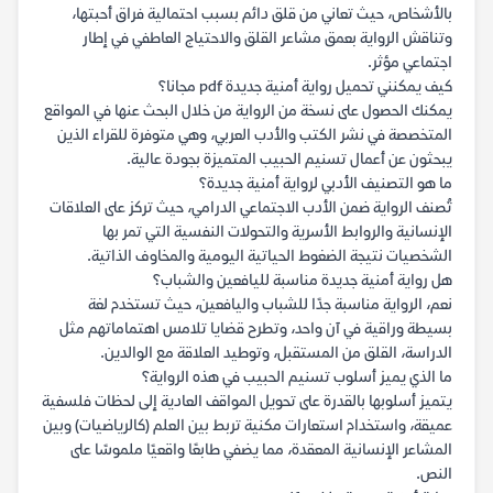
بالأشخاص، حيث تعاني من قلق دائم بسبب احتمالية فراق أحبتها،
وتناقش الرواية بعمق مشاعر القلق والاحتياج العاطفي في إطار
اجتماعي مؤثر.
كيف يمكنني تحميل رواية أمنية جديدة pdf مجانا؟
يمكنك الحصول على نسخة من الرواية من خلال البحث عنها في المواقع
المتخصصة في نشر الكتب والأدب العربي، وهي متوفرة للقراء الذين
يبحثون عن أعمال تسنيم الحبيب المتميزة بجودة عالية.
ما هو التصنيف الأدبي لرواية أمنية جديدة؟
تُصنف الرواية ضمن الأدب الاجتماعي الدرامي، حيث تركز على العلاقات
الإنسانية والروابط الأسرية والتحولات النفسية التي تمر بها
الشخصيات نتيجة الضغوط الحياتية اليومية والمخاوف الذاتية.
هل رواية أمنية جديدة مناسبة لليافعين والشباب؟
نعم، الرواية مناسبة جدًا للشباب واليافعين، حيث تستخدم لغة
بسيطة وراقية في آن واحد، وتطرح قضايا تلامس اهتماماتهم مثل
الدراسة، القلق من المستقبل، وتوطيد العلاقة مع الوالدين.
ما الذي يميز أسلوب تسنيم الحبيب في هذه الرواية؟
يتميز أسلوبها بالقدرة على تحويل المواقف العادية إلى لحظات فلسفية
عميقة، واستخدام استعارات مكنية تربط بين العلم (كالرياضيات) وبين
المشاعر الإنسانية المعقدة، مما يضفي طابعًا واقعيًا ملموسًا على
النص.