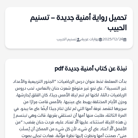
تحميل رواية أمنية جديدة – تسنيم
الحبيب
2025/12/24
روايات عربية
تسنيم الحبيب
نبذة عن كتاب أمنية جديدة pdf
بدأت المعلمة تخط عنوان درس الرياضيات: “الجذور التربيعية والأعداد
غير النسبية”، على نحوٍ غير متوقع شعرت حنان بالنعاس، تحب دروس
الرياضيات دائمًا، لكنها لم تنم ليلة الأمس جيدًا، كان القلق يُحارشها،
وحزن الأيام المختلفة يهبط على عينيها. بالأمس قامت مِرارًا من
سريرها لتقصد غرفة أمها التي لم تكن تنام جيدًا أيضًا على ما يبدو. في
المرة الثالثة، طلبت منها أمها أن تستلقي بقربها، قالت وهي تبتسم إ
ن هذه الليلة استثناء، عليها ألَّا تعتاد عليه، فردت حنان بغضب: “من
الأفضل ألَّا أعتاد على أي شيء، لأن كل شيء من الممكن أن يُسلَبَ
مني”، صمتت أمها ونظرت إليها نظرة مؤنِّبة. فعادت تحكي بصوت