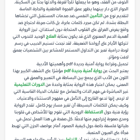
الخوف من الفقد، وهو ما يجعلها تلجأ لغرفة والدتها بحثًا عن السكينة.
الحوار الذي دار بينهما يظهر عمق الفجوة العاطفية والحاجة الماسة
لتقديم نوع من
التأمين
النفسي ضد صدمات المستقبل التي تخشاها
البطلة بشدة. لم تكن مجرد كلمات عابرة، بل كانت صرخة احتجاج ضد
واقع يفرض الفراق على القلوب المتحابة دون استئذان. تبرز الرواية
أهمية الدعم المعنوي الذي قد يكون بمثابة
العلاج
الوحيد للندوب التي
تتركها الأيام على أرواحنا الضعيفة. لقد نجحت تسنيم الحبيب في رسم
لوحة درامية تعبر عن التداول المستمر للمشاعر بين الشخصيات بعمق
لافت ومؤثر.
تحميل وقراءة رواية أمنية جديدة pdf وأهميتها الأدبية
يعتبر البحث عن
رواية أمنية جديدة pdf
مؤشرًا على الشغف الكبير بهذا
اللون من الأدب الذي يجمع بين البساطة في التعبير والعمق في
المعنى. يمكن اعتبار هذه الرواية بمثابة واحدة من
الدورات التعليمية
غير المباشرة في فهم الذات والتعامل مع تقلبات الحياة القاسية التي
لا ترحم. إنها تدعو القارئ إلى التأمل في مفهوم الاستثناء والاعتياد،
وكيف يمكن للكلمات البسيطة أن تغير مسار يوم كامل. تقدم الرواية
رؤية فنية حول
الاستضافة
الروحية التي نقوم بها للأشخاص في قلوبنا
ومدى صعوبة إخراجهم منها لاحقًا. كل صفحة في هذا العمل تحمل في
طياتها فلسفة خاصة حول كيفية الصمود أمام عواصف الحزن التي تهبط
فجأة على العيون المتعبة.
خلال تتبعنا لرحلة حنان، نجد أن
التداول
بين اليأس والرجاء هو السمة