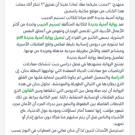
متهدج: “اعتدت عليكما معًا، لماذا علينا أن نفترق”؟ تذكر أنك حملت
هذا الكتاب من موقع مكتبة ياسمين
رواية أمنية جديدة pdf مجانا للكاتب تسنيم الحبيب
تعد
رواية أمنية جديدة
للكاتبة المتألقة
تسنيم الحبيب
واحدة من أكثر
الأعمال الأدبية التي تلامس الوجدان وتغوص في أعماق النفس
البشرية. يسعى الكثير من القراء إلى
تحميل رواية أمنية جديدة pdf
لما تحتويه من دروس إنسانية بليغة تعكس واقع العلاقات الأسرية
ومشاعر الفقد والأمل بطريقة سردية مذهلة وفريدة من نوعها.
تفاصيل ومراجعة رواية أمنية جديدة
تفتتح الرواية مشهدها في فصل دراسي حيث تتشابك معادلات
الرياضيات مع معادلات الحياة المعقدة التي تواجهها البطلة حنان. إن
الدراسة
والتحصيل العلمي لم يكونا كافيين لحماية قلبها من القلق
الذي يطاردها في الليالي الطويلة والموحشة. تحاول حنان في هذه
الرواية أن تجد صلة وصل بين الدروس التي تتلقاها وبين
القانون
الذي
يحكم العلاقات الإنسانية المتقلبة دائمًا. تعبر الكاتبة ببراعة عن تلك
اللحظات الفاصلة بين الطفولة والنضج حين يدرك المرء أن الأمان مجرد
شعور مؤقت. إنها تضعنا أمام تساؤلات وجودية حول الاعتياد على
الأشياء والناس قبل أن يتم سلبهم منا فجأة دون سابق إنذار أو
تمهيد.
تسترسل الأحداث لتبين لنا أن حنان تعاني من اضطراب في النوم بسبب