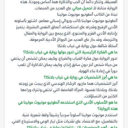
العميقة، وتذكر دائماً أن الحب والذاكرة هما أساس وجودنا. هذه
الرواية متاحة للـ
تحميل مجاني
على العديد من المنصات.
نبذة عن الكاتب أنطونيو مونيوث مولينا
أنطونيو مونيوث مولينا كاتب وروائي إسباني معاصر، اشتهر بأسلوبه
الأدبي الرفيع وقدرته على استكشاف أعماق النفس البشرية. يتميز
بإنتاجه الأدبي الغزير والمتنوع، الذي يجمع بين الرواية والمقال
والترجمة، وقد حاز على العديد من الجوائز الأدبية المرموقة.
أسئلة شائعة حول رواية في غياب بلانكا
ما هي الفكرة الرئيسية التي تدور حولها رواية في غياب بلانكا؟
تدور الرواية حول فكرة الغياب والضياع، وكيف يمكن لشخص أن يختفي
من حياة شخص آخر دون سابق إنذار، وكيف يمكن للذاكرة أن تلعب
دوراً في إعادة بناء الهوية.
ما هي أبرز الشخصيات في رواية في غياب بلانكا؟
أبرز الشخصيات هما ماريو، الرسّام الهندسي الذي يبحث عن زوجته
بلانكا، وبلانكا نفسها، المرأة الغامضة التي تختفي وتترك وراءها
الكثير من التساؤلات.
ما هو الأسلوب الأدبي الذي استخدمه أنطونيو مونيوث مولينا في
هذه الرواية؟
استخدم مونيوث مولينا أسلوباً سردياً رشيقاً ولغة شعرية غنية
بالتفاصيل، مع الاعتماد على تقنيات مثل تيار الوعي والاسترجاع الفني.
ما هي أهم الموضوعات التي تناولتها رواية في غياب بلانكا؟