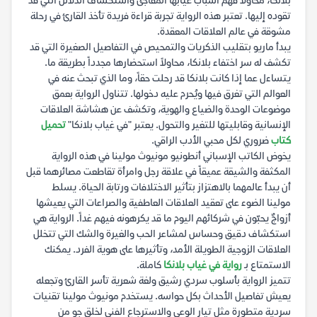
بلانكا، محاولاً فهم أسباب غيابها المفاجئ واستكشاف الدلائل التي قد
تقوده إليها. تعتبر هذه الرواية تجربة قراءة فريدة تأخذ القارئ في رحلة
مشوقة في عالم العلاقات المعقدة.
يبدأ ماريو بتقليب الذكريات والتمحيص في التفاصيل الصغيرة التي قد
تكشف له سر اختفاء بلانكا، محاولاً استحضارها مجدداً بطريقة ما.
يتساءل عما إذا كانت بلانكا قد رحلت حقاً، وما الذي تبحث عنه في
العوالم التي تغرق فيها ويُحرم عليه دخولها. تتناول الرواية بعمق
موضوعات الوحدة والضياع والهوية، وتكشف عن هشاشة العلاقات
الإنسانية وقابليتها للتغير والتحول. يعتبر "في غياب بلانكا"
تحميل
كتاب
ضروري لكل محبي الأدب الراقي.
يخوض الكاتب الإسباني أنطونيو مونيوث مولينا في هذه الرواية
المكثفة والشيقة عميقاً في علاقة رجل وامرأة تقاطعت مصائرهما قبل
أن يبدأ عالمهما بالاهتزاز بتأثير الاختلافات ورتابة الحياة. يسلط
مولينا الضوء على تعقيد العلاقات العاطفية والصراعات التي يعيشها
أزواجٌ يحبّون في شركائهم اليوم ما قد يكرهونه فيهم غداً. الرواية هي
استكشاف دقيق وحساس لمشاعر الحب والغيرة والشك التي تتخلل
العلاقات الزوجية الطويلة الأمد، وتأثيرها على هوية الفرد. يمكنك
الاستمتاع بـ
رواية في غياب بلانكا
كاملة.
تتميز الرواية بأسلوب سردي رشيق ولغة شعرية تأسر القارئ وتجعله
يعيش تفاصيل الأحداث بكل حواسه. يستخدم مونيوث مولينا تقنيات
سردية متطورة مثل تيار الوعي والاسترجاع الفني لخلق جو من