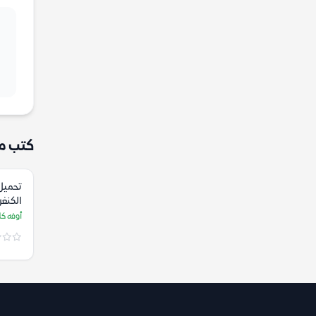
كتب م
تحميل 
الكنغر
كلينغ
أوفه كل