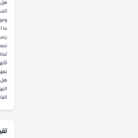
هل ا
الشخ
وموث
ما ا
يتمي
تجعل
لماذ
لأنه
يفهم
هل ن
النه
القا
تقي