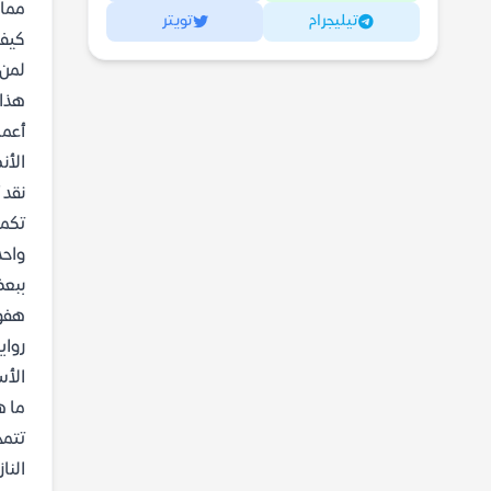
مما 
تيليجرام
تويتر
كيف 
لمن 
هذا 
أعما
الأن
نقد 
تكمن
واحد
ببعض
هفوة
رواي
الأس
ما ه
تتمح
النا