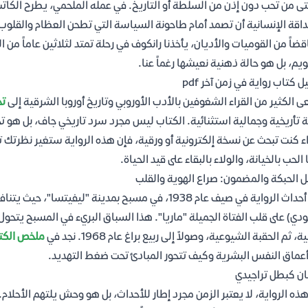
تى من تحب دون إذن من السلطة أو التاريخ. في عمله الملحمي، يطرح الكات
اقة الإنسانية أن تصمد أمام طاحونة السياسة التي تطحن العظام والقلوب
قضاً من القوميات والأديان، يأخذنا رانكوف في رحلة تمتد لثلاثين عاماً من ا
ويم، بل هو حالة ذهنية نعيشها رغماً عنا.
ل كتاب رواية في زمن آخر pdf
 الكثير من القراء الشغوفين بالأدب الأوروبي وتاريخ أوروبا الشرقية إلى
تح
 تأريخية وجمالية استثنائية. الكتاب ليس مجرد سرد تاريخي جاف، بل هو 
 كنت تبحث عن نسخة إلكترونية أو ورقية، فإن هذه الرواية ستغير نظرتك تم
 الحب بالخيانة، والولاء بالبقاء على قيد الحياة.
ل الحبكة والمضمون: صراع الهوية والقلب
تبدأ أحداث الرواية في صيف عام 1938، في مسبح بمدينة 
ودي) على قلب الفتاة الجميلة "ماريا". هذا السباق البريء في المسبح يتحول 
ية، ثم الحقبة الشيوعية، وصولاً إلى ربيع براغ عام 1968. نجد في
ملخص الكت
عماق النفس البشرية وكيف تتحور المبادئ تحت ضغط التهديد.
ان كبطل تراجيدي
ذه الرواية، لا يعتبر الزمن مجرد إطار للأحداث، بل هو وحش يلتهم الأحلام