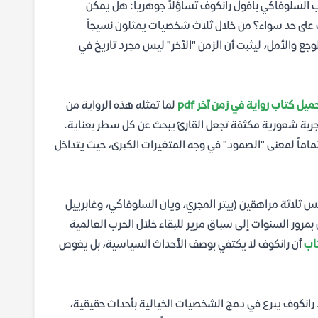
ب السلوفاكي بافول رانكوف تساؤلاً جوهرياً: هل يمكن
 على حد سواء؟ من خلال ثلاث شخصيات يمثلون نسيجاً
لوجع والأمل، ليثبت أن الزمن "الآخر" ليس مجرد تاريخ في
ميل كتاب رواية في زمن آخر pdf
لما تمثله هذه الرواية من
تجربة شعورية مكثفة تجعل القارئ يبحث عن كل سطر بعناية.
اماً لمعنى "الصمود" في وجه المتغيرات الكبرى، حيث يتداخل
"ليفيتسا"، حيث يتنافس ثلاثة مراهقين (بيتر المجري، ويان السلوفاكي، وغابرييل
بمرور السنوات إلى سباق مرير للبقاء خلال الحرب العالمية
اب
أن رانكوف لا يكتفي بوصف الأحداث السياسية، بل يغوص
. رانكوف يبرع في دمج الشخصيات الخيالية بأحداث حقيقية،