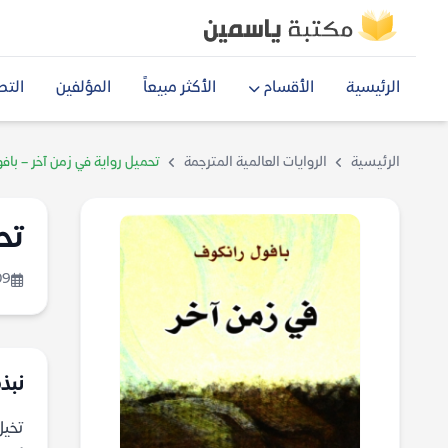
الرئيسية
الأقسام
الأكثر مبيعاً
المؤلفين
التص
الرئيسية
الروايات العالمية المترجمة
تحميل رواية في زمن آخر – باف
تح
09
نبذة
تخيل