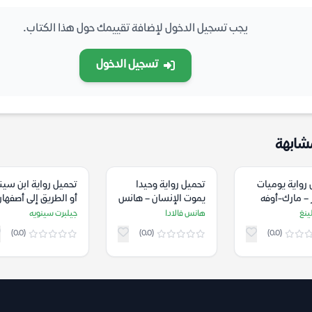
يجب تسجيل الدخول لإضافة تقييمك حول هذا الكتاب.
تسجيل الدخول
شابهة
رواية يوميات
تحميل رواية وحيدا
تحميل رواية ابن سينا
 – مارك-أوفه
يموت الإنسان – هانس
أو الطريق إلى أصفها
فالادا
– جيلبرت سينويه
ينغ
هانس فالادا
جيلبرت سينويه
(0.0)
(0.0)
(0.0)