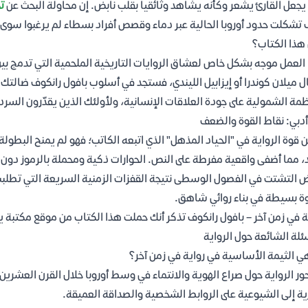
يجعل القارئ يشعر وكأنه يشاهد وثائقياً بقلب نابض. إن محاولة البحث عن
تح
تشكلت حدود أوروبا الحالية عبر دماء وقصص أفراد بسطاء لم يرغبوا سوى
هذا الكتاب؟
العمل موجه بشكل خاص لعشاق الروايات التاريخية الملحمية التي تدمج بين
ل ميلان كوندرا أو إيزابيل الليندي، فستجد في أسلوب بافول رانكوف ضالتك
ظمة الشمولية على جودة العلاقات الإنسانية، ولأولئك الذين يقدّرون السرد ا
أدبي: نقاط القوة والضعف
 قوة الرواية في "الحياد المذهل" الذي اتبعه الكاتب؛ فهو لم يمنح البطول
، مما أضفى واقعية مفرطة على النص. الحوارات ذكية ومحملة بالرموز دون 
 التشتت في الفصول الوسطى نتيجة القفزات الزمنية السريعة التي تطلبت تر
 بسيطة في بناء روائي شاهق.
ة في زمن آخر – بافول رانكوف تذكر أنك حملت هذا الكتاب من موقع مكتبة 
ئلة الشائعة حول الرواية
ي الثيمة الأساسية في رواية في زمن آخر؟
ور الرواية حول صراع الهوية والانتماء في وسط أوروبا خلال القرن العشر
زية إلى الشيوعية على الروابط الشخصية والصداقة العميقة.