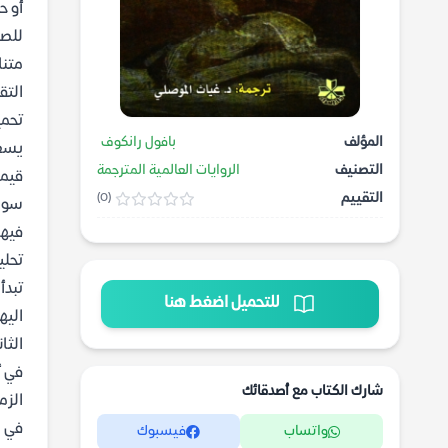
أو ح
للصد
متنا
التق
تحمي
المؤلف
بافول رانكوف
يسعى
التصنيف
الروايات العالمية المترجمة
قيمة
التقييم
(0)
سواء
فيها
تحلي
للتحميل اضغط هنا
اليه
الثان
في أ
شارك الكتاب مع أصدقائك
الزم
في ه
واتساب
فيسبوك