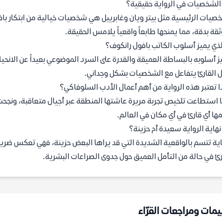
لشخصيات في الرواية حقيقية؟
صيات الرئيسية مثل بيتر ويان وغابرييل هي شخصيات خيالية من ابتكار با
قة بدقة، مما يمنحها طابعاً واقعياً يلامس الحقيقة.
لذي يميز أسلوب الكاتب بافول رانكوف؟
ز أسلوبه بالبساطة العميقة والقدرة على السرد الموضوعي بعيداً عن الانحي
 القارئ يتفاعل مع الشخصيات بشكل وجداني.
ا تعتبر هذه الرواية من أهم أعمال الأدب السلوفاكي؟
ا استطاعت تلخيص تجربة مريرة عاشتها المنطقة عبر أجيال متعاقبة، ونجحت 
ها أي قارئ في أي مكان في العالم.
هاية الرواية سعيدة أم حزينة؟
اية تتسم بالواقعية الشديدة التي قد يراها البعض حزينة، فهي تعكس ضريبة
رئ في حالة من التأمل العميق حول جدوى الصراعات البشرية.
يمات ومراجعات القرّاء