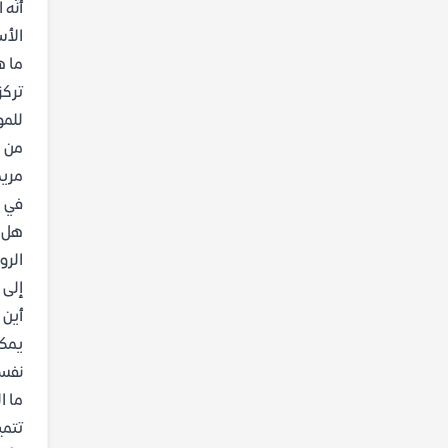
أنّه
الأس
ما ه
تركز
للمو
من ه
مريم
في ا
هل ر
الرو
إلى 
أين 
يمكن
نفسي
ما ا
تتمي