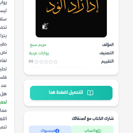
رواي
ليست
سلاس
تحميل
يتزا
حقيق
المؤلف
مريم سبع
نص ي
التصنيف
روايات عربية
تفاص
التقييم
(0)
تحلي
فلسف
عند 
للتحميل اضغط هنا
هل ه
تحميل
مما 
اللغ
شارك الكتاب مع أصدقائك
تتمي
واتساب
فيسبوك