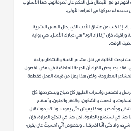
ة لفهم دوافع الأبطال قبل الحكم على تصرفاتهم. هذا الأسلوب
جديدة لم تدركها في القراءة الأولى.
دية. إذا كنت من عشاق الأدب الذي يحلل النفس البشرية
وراقية، فإن "إذا زاد الود" هي خيارك الأمثل. هي رواية
مضية الوقت.
يث نجحت الكاتبة في نقل مشاعر الخيبة والانتظار ببراعة
ي، فقد يجد بعض القراء أن الجرعة العاطفية في بعض الفصول
المشاعر المطروحة، ولكن هذا يعزز من قيمة العمل كقطعة
ي يرسل بالشمس وأسراب الطيور كلّ صباح ويسترجعها كلّ
 والسكوت، والصمت والسّكون، والفقر والجنون، وأسقام
 شقي وجلّه خير، وهذا يعيش حتّى يموت، وذاك يموت قبل
ا هنا كي نستمتع بالحلاوة، نحن هنا كي نتجرّع المرارة، فإن
 شيء، ولا حتّى أنّنا افترقنا.. وبخصوص أنّي أمسيتُ على يقين،