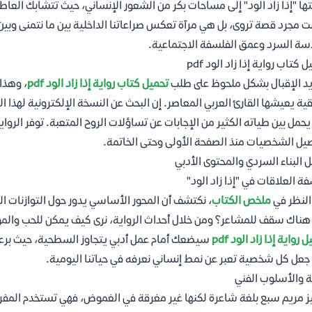
تها "إذا زاد الود" إلى مساحات بكر من الشعور الإنساني، حيث تتشابك العاط
 مجرد قصة تروى، بل هي مرآة تعكس صراعاتنا الداخلية بين ما نتمنى وبين ما
ة السرد وعمق الفلسفة الاجتماعية.
 كتاب رواية إذا زاد الود pdf
يد الإقبال بشكل ملحوظ على طلب
تحميل كتاب رواية إذا زاد الود pdf
، وهذا
ية يعيشها القارئ العربي المعاصر. إن البحث عن النسخة الإلكترونية لهذا 
حمل بين طياته الكثير من الإجابات عن تساؤلات الروح المتعبة. توفر الروا
يل الشخصيات منذ الصفحة الأولى وحتى الخاتمة.
ل البناء السردي والمحتوى الأدبي
ة العلاقات في "إذا زاد الود"
النظر في
ملخص الكتاب
، نكتشف أن المحور الأساسي يدور حول التوازنات الد
ناك سقف للمشاعر؟ ومن خلال أحداث الرواية، نرى كيف يمكن للحب والمودة 
 رواية إذا زاد الود pdf
سيضعك أمام عمل أدبي يتجاوز السطحية، حيث برع
جعل كل شخصية تعبر عن نمط إنساني نعرفه في حياتنا اليومية.
ة والأسلوب الفني
ز مريم سبع بلغة شاعرة لكنها غير مغرقة في الغموض، فهي تستخدم المفر