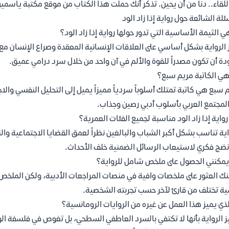
 اللقاء.. دنا من أن يحين. تذكر أنك حملت هذا الكتاب من موقع مكتبة ياسمي
ئلة الشائعة حول رواية إذا زاد الود
ي الثيمة الأساسية التي تدور حولها رواية إذا زاد الود؟
 الرواية بشكل أساسي على العلاقات الإنسانية المعقدة وصراع الإنسان 
دة أن تكون مصدراً للقوة والألم في آن واحد من خلال سرد درامي عميق.
ي الكاتبة مريم سبع؟
 سبع هي كاتبة تمتلك أسلوباً سردياً مميزاً يميل إلى التحليل النفسي والا
لمجتمع العربي بأسلوب أدبي رصين وجذاب.
واية إذا زاد الود مناسبة لجميع الفئات العمرية؟
اية تناسب بشكل أكبر الشباب والبالغين نظراً لعمق القضايا الاجتماعية والن
نضج فكري لاستيعاب الرسائل الضمنية خلف الأحداث.
يمكنني الحصول على ملخص شامل للرواية؟
ك العثور على ملخصات وافية في منصات المراجعات الأدبية، ولكن الملخص
ة تختلف من قارئ لآخر حسب تجربته الشخصية.
لذي يميز هذا العمل عن غيره من الروايات الرومانسية؟
ز الرواية بأنها لا تكتفي بالسرد العاطفي السطحي، بل تغوص في فلسفة الوج