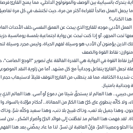
اية يتحرك بانسيابية بين الوصف والمونولوج الداخلي، مما يمنح القارئ فرص
ا يجعل العمل صالحاً للقراءة أكثر من مرة، حيث تكتشف في كل مرة تفاصيل 
هذا الكتاب؟
العمل الأدبي موجه للقارئ الذي يبحث عن العمق النفسي خلف الأحداث العا
ها تحت المجهر، أو إذا كنت تبحث عن رواية اجتماعية بلمسة رومانسية حزينة 
ئك الذين يؤمنون أن الأدب هو وسيلة لفهم الحياة، وليس مجرد وسيلة لت
متوازن: نقاط القوة والضعف
برز نقاط القوة في الرواية هي القدرة الفائقة على تصوير "الوجع الصامت"، ح
ة تجعل القارئ يتفاعل وجدانياً مع كل مشهد. أما من زاوية النقد الموضوع
 شديدة الكثافة، مما قد يتطلب من القارئ التوقف قليلاً لاستيعاب حجم 
ة وجدانية بامتياز.
أس حبيبي.. هذا العالم لا يستحقّ شيئا من دموع أو أسى. هذا العالم الذ
، ولا كأنّه ينطوي على كلّ هذا الكمّ من المعاناة.. أحكام مؤبّدة بالسواد
ن، وهذا جميل بلا تعب، وذاك قبيح بلا ذنب، وهذا سعيد وكلّه شرّ، وذاك
اة. لقد فهمت هذا العالم مذ تفطّنت إلى فوائد الخلّ وأضرار السّكر.. نحن لسن
ا الحلو وعصينا المرّ، فإنّ العاقبة لن تسرّ. لذا ما عاد يمضّني بعد هذا الفهم