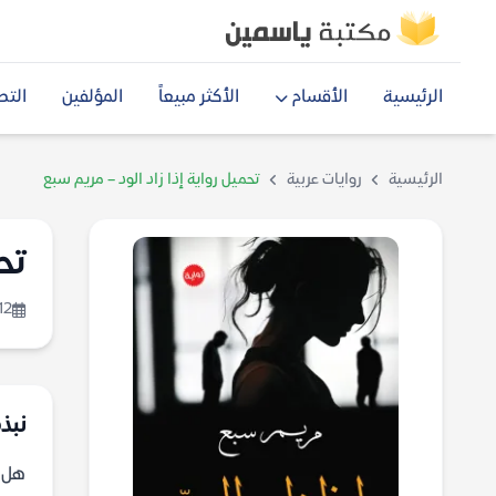
الرئيسية
الأقسام
الأكثر مبيعاً
المؤلفين
التص
الرئيسية
روايات عربية
تحميل رواية إذا زاد الود – مريم سبع
تح
12
نبذة
هل ي