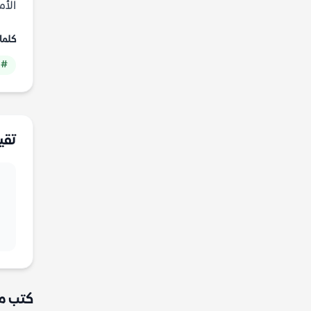
الأم
كلما
# 
تقي
كتب م