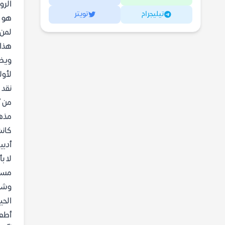
الرو
تيليجرام
تويتر
هو م
لمن 
هذا 
ويضع
لأول
نقد 
من أ
مذهل
كانت
أدبي
لا ب
مساء
وشجو
الحي
أطعن