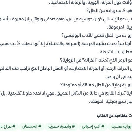
لات حول العزلة، الهوية، والرقابة الاجتماعية.
و كاتب رواية من الظل؟
تب هو الإسباني خوان خوسيه مياس، وهو صحفي وروائي بارز معروف بأسلوبه ال
بية المرموقة.
واية من الظل تنتمي للأدب البوليسي؟
أنها تبدأ بحدث يشبه الجريمة (السرقة والاختباء)، إلا أنها تصنف كأدب نفسي
طاردات الشرطة.
و الرمز الذي تمثله "الخزانة" في الرواية؟
 الخزانة الرحم، أو العزلة الاختيارية، أو العقل الباطن الذي نراقب منه الع
يد في آن واحد.
هاية رواية من الظل مغلقة أم مفتوحة؟
اية تترك القارئ في حالة من التأمل العميق، فهي لا تقدم حلولاً تقليدية، بل 
ياز تليق بعبثية الموقف.
ت مفتاحية عن الكتاب
رواية نفسية
# أدب إسباني
# واقعية سحرية
# استبطان
# صراع دا