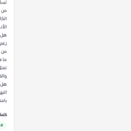
تساؤ
من ه
الكا
الأد
هل ر
رغم 
من م
ما ه
تمثل
والق
هل ن
النه
بامت
كلما
# 