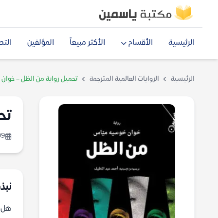
الرئيسية
الأقسام
الأكثر مبيعاً
المؤلفين
التص
الرئيسية
الروايات العالمية المترجمة
تحميل رواية من الظل – خوا
تح
09
نبذة
هل ف