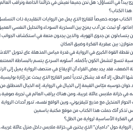
رئ يبدأ في التساؤل: هل نحن جميعاً نعيش في خزائننا الخاصة ونراقب العا
هذا الكتاب؟
الكتاب موجه خصيصاً للقارئ الذي يمل من الروايات التقليدية ذات التسلس
ماغو، أو تبحث عن أدب يمزج بين السخرية السوداء والتحليل النفسي العمي
ن يتساءلون عن جدوى الهوية، والذين يجدون متعة في استكشاف الجوانب 
متوازن: بين عبقرية الفكرة وضيق المكان
 نقطة القوة الكبرى في الرواية في قدرة مياس المذهلة على تحويل "اللاش
سية تتسع لتشمل الكون بأكمله. أسلوبه السردي يتسم بالبساطة الممتنعة 
 الضعف، فقد يجد بعض القراء أن الإيقاع في منتصف الرواية يميل إلى الرتاب
ها البطل، إلا أنه قد يشكل تحدياً لصبر القارئ الذي يبحث عن إثارة بوليسي
 خوان خوسيه ميّاس القيمة إلى الخيال في الرواية، إنه الخيال المنطلق من أ
 في خزانة ملابس عائلة غريبة، ومن هناك يراقب العالم في تجربة صوفية وح
الحوار المتخيل مع مذيع تليفزيوني، وبين الواقع نفسه، تدور أحداث الرواية ا
س تذكر أنك حملت هذا الكتاب من موقع مكتبة ياسمين
ي الفكرة الأساسية لرواية من الظل؟
 الرواية حول "داميان" الذي يختبئ في خزانة ملابس داخل منزل عائلة غريبة