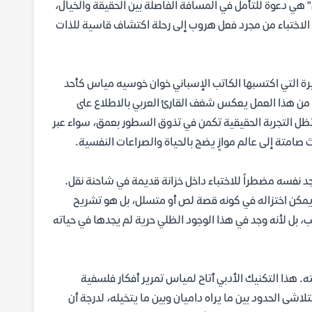
ل" هي دعوة للتأمل في المسافة الفاصلة بين الحقيقة والخيال،
ل الاختباء من مجرد فعل هروب إلى رحلة اكتشاف قاسية للذات
يرة التي اكتسبها الكاتب الإسباني خوان خوسيه مياس كأحد
ة من هذا العمل يعكس شغف القارئ العربي بالاطلاع على
ظل التجربة الحقيقية تكمن في تذوق السطور بعمق، سواء عبر
امتة إلى عالم موازٍ يضج بالحياة والصراعات النفسية.
يجد نفسه مضطراً للاختباء داخل خزانة قديمة في شاحنة نقل.
يمكن اختزاله في كونه قصة لص أو متسلل، بل هو تشريح
ب، بل لأنه وجد في هذا الوجود الظلي حرية لم يجدها في حياته
ه. هذا التكنيك الأدبي أتاح لمياس تمرير أفكار فلسفية
اشى الحدود بين ما يراه داميان وبين ما يتخيله، لدرجة أن