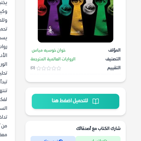
يختب
وكيف
وللم
تحمي
يسعى
رواد
المؤلف
خوان خوسيه مياس
الأد
التصنيف
الروايات العالمية المترجمة
الور
التقييم
(0)
تحلي
تبدأ
تنته
لفكر
للتحميل اضغط هنا
السا
تداخ
من أ
شارك الكتاب مع أصدقائك
معقد