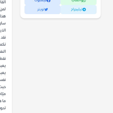
واتساب
فيسبوك
القا
لمن 
تيليجرام
تويتر
هذا 
سارا
الذي
نقد 
تكمن
النف
نقطة
يعيش
يعيد
نفسه
حيث 
ميّا
ما ه
تدور