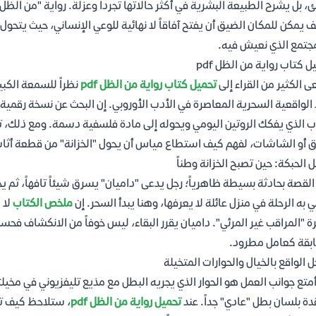
ئ، بل يشرح الطبيعة البشرية في أكثر حالاتها تجرداً وعزلة. رواية "من الظ
 يمكن للمكان الضيق أن يفتح آفاقاً لا نهائية للوعي الإنساني، حيث يتحو
جتمع الذي نعيش فيه.
ل كتاب رواية من الظل pdf
 الكثير من القراء إلى
تحميل كتاب رواية من الظل pdf
نظراً للسمعة الكب
 الواقعية السحرية المعاصرة في الأدب الأوروبي. إن البحث عن نسخة رقمي
ب الذي يفكك الروتين اليومي ويحوله إلى مادة فلسفية دسمة. ومع ذلك، ت
ق أو الشاشات، لفهم كيف استطاع مياس أن يحول "الخزانة" من قطعة أثاث ص
ل الحبكة: حين تصبح الخزانة وطناً
 القصة بحادثة بسيطة ظاهرياً؛ رجل يدعى "داميان" يسرق شيئاً تافهاً، ثم 
ي به الرحلة في منزل عائلة لا يعرفها، وهنا يبدأ السحر. إن
ملخص الكتاب
لا 
ة "المراقب غير المرئي". داميان يقرر البقاء، ليس خوفاً من الانكشاف فحس
بقة كعامل مطرود.
ل الواقع بالخيال والحوارات المتخيلة
متع جوانب العمل هو الحوار الذي يجريه البطل مع مذيع تليفزيوني في مخيلت
ة بلسان بطل "عادي" جداً. عند
تحميل رواية من الظل pdf
، ستلاحظ كيف تتل