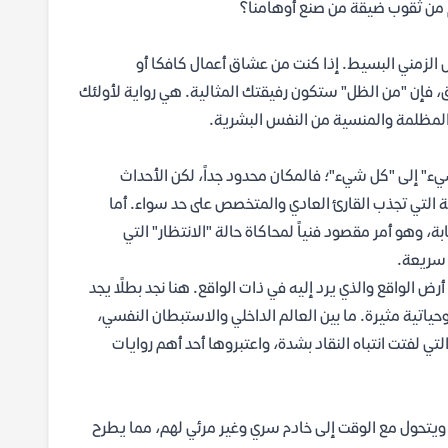
لم من ثقوب ضيقة من صنع أوهامنا؟
ل الزمني البسيط. إذا كنت من عشاق أعمال كافكا أو
ق، فإن "من الظل" ستكون رفيقتك المثالية. هي رواية لأولئك
المظلمة والمنسية من النفس البشرية.
يء" إلى "كل شيء"؛ فالمكان محدود جداً، لكن الأحداث
التي تجذب القارئ العادي والمتخصص على حد سواء. أما
ة، وهو أمر مقصود فنياً لمحاكاة حالة "الانتظار" التي
ة سريعة.
رض الواقع والذي يرد إليه في ذات الواقع. هنا نجد بطلًا يجد
ياتية مثيرة. ما بين العالم الداخلي والاستبطان النفسي،
لتي لفتت انتباه النقاد بشدة، واعتبروها أحد أهم روايات
، ويتحول مع الوقت إلى خادم سري وغير مرئي لهم، مما يطرح