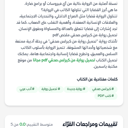
نسخة أصلية من الرواية خالية من أي فيروسات أو برامج ضارة.
ما هي أبرز القضايا التي تناولها الكاتب في الرواية؟
تتناول الرواية قضايا مثل الصراع الداخلي، والتحديات الاجتماعية،
والعلاقات الإنسانية المعقدة، وأهمية التغلب على الصعاب. كما قد
تجد إشارات إلى قضايا تتعلق بالعدالة والمساواة وحقوق الإنسان.
تحميل رواية من كيرلس صدقي ملخص pdf
تأخذك رواية "تحميل رواية من كيرلس صدقي" في رحلة أدبية ممتعة
مع شخصياتها وأحداثها المشوقة. تتميز الرواية بأسلوب الكاتب
السلس والعميق، وتطرح قضايا إنسانية واجتماعية هامة. يمكنك
تحميل الكتاب
تحميل رواية من كيرلس صدقي pdf مجانا
من موقع
مكتبة ياسمين.
كلمات مفتاحية عن الكتاب
# كيرلس صدقي
# رواية جديدة
# تحميل رواية
# أدب عربي
# كتب PDF
تقييمات ومراجعات القرّاء
متوسط التقييم:
0.0
من 5