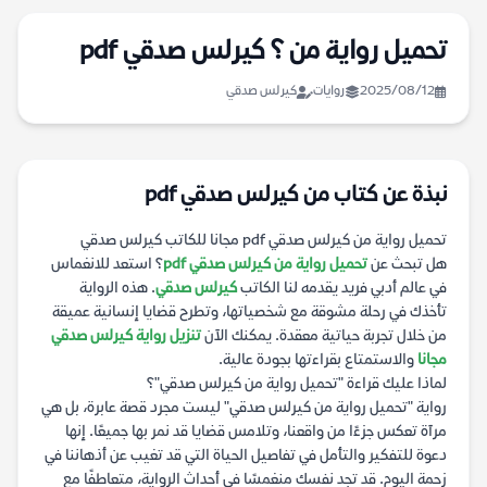
تحميل رواية من ؟ كيرلس صدقي pdf
2025/08/12
روايات
كيرلس صدقي
نبذة عن كتاب من كيرلس صدقي pdf
تحميل رواية من كيرلس صدقي pdf مجانا للكاتب كيرلس صدقي
هل تبحث عن
تحميل رواية من كيرلس صدقي pdf
؟ استعد للانغماس
في عالم أدبي فريد يقدمه لنا الكاتب
كيرلس صدقي
. هذه الرواية
تأخذك في رحلة مشوقة مع شخصياتها، وتطرح قضايا إنسانية عميقة
من خلال تجربة حياتية معقدة. يمكنك الآن
تنزيل رواية كيرلس صدقي
مجانا
والاستمتاع بقراءتها بجودة عالية.
لماذا عليك قراءة "تحميل رواية من كيرلس صدقي"؟
رواية "تحميل رواية من كيرلس صدقي" ليست مجرد قصة عابرة، بل هي
مرآة تعكس جزءًا من واقعنا، وتلامس قضايا قد نمر بها جميعًا. إنها
دعوة للتفكير والتأمل في تفاصيل الحياة التي قد تغيب عن أذهاننا في
زحمة اليوم. قد تجد نفسك منغمسًا في أحداث الرواية، متعاطفًا مع