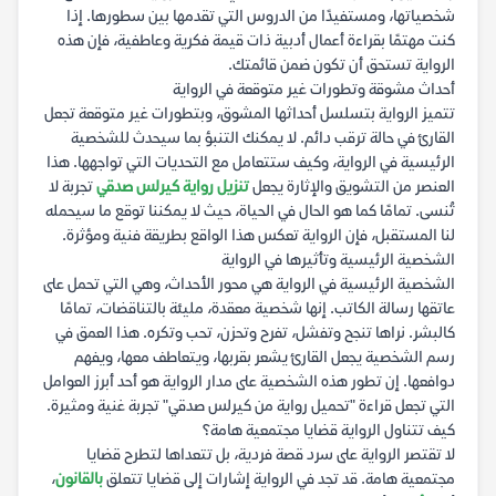
شخصياتها، ومستفيدًا من الدروس التي تقدمها بين سطورها. إذا
كنت مهتمًا بقراءة أعمال أدبية ذات قيمة فكرية وعاطفية، فإن هذه
الرواية تستحق أن تكون ضمن قائمتك.
أحداث مشوقة وتطورات غير متوقعة في الرواية
تتميز الرواية بتسلسل أحداثها المشوق، وبتطورات غير متوقعة تجعل
القارئ في حالة ترقب دائم. لا يمكنك التنبؤ بما سيحدث للشخصية
الرئيسية في الرواية، وكيف ستتعامل مع التحديات التي تواجهها. هذا
العنصر من التشويق والإثارة يجعل
تنزيل رواية كيرلس صدقي
تجربة لا
تُنسى. تمامًا كما هو الحال في الحياة، حيث لا يمكننا توقع ما سيحمله
لنا المستقبل، فإن الرواية تعكس هذا الواقع بطريقة فنية ومؤثرة.
الشخصية الرئيسية وتأثيرها في الرواية
الشخصية الرئيسية في الرواية هي محور الأحداث، وهي التي تحمل على
عاتقها رسالة الكاتب. إنها شخصية معقدة، مليئة بالتناقضات، تمامًا
كالبشر. نراها تنجح وتفشل، تفرح وتحزن، تحب وتكره. هذا العمق في
رسم الشخصية يجعل القارئ يشعر بقربها، ويتعاطف معها، ويفهم
دوافعها. إن تطور هذه الشخصية على مدار الرواية هو أحد أبرز العوامل
التي تجعل قراءة "تحميل رواية من كيرلس صدقي" تجربة غنية ومثيرة.
كيف تتناول الرواية قضايا مجتمعية هامة؟
لا تقتصر الرواية على سرد قصة فردية، بل تتعداها لتطرح قضايا
مجتمعية هامة. قد تجد في الرواية إشارات إلى قضايا تتعلق
بالقانون
،