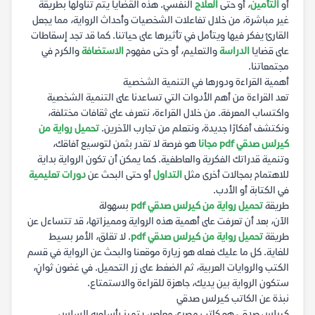
أو
التأمين
، أو حتى
العلاج
النفسي. هذه القضايا يتم تناولها بطريقة
غير مباشرة، من خلال تفاعلات الشخصيات وأحداث الرواية، مما يجعل
القارئ يفكر فيها ويتأمل في تأثيرها على حياتنا. كما قد تجد إسقاطات
على قضايا
الدراسة
والتعليم، أو حتى مفهوم
الاستضافة
والكرم في
مجتمعاتنا.
أهمية القراءة ودورها في التنمية الشخصية
تعد القراءة من أهم الأدوات التي تساعدنا على التنمية الشخصية
واكتساب المعرفة. من خلال القراءة، نتعرف على ثقافات مختلفة،
ونكتشف أفكارًا جديدة، ونتعلم من تجارب الآخرين.
تحميل رواية من
كيرلس صدقي pdf مجانا
هو فرصة لا تقدر بثمن لتوسيع آفاقك،
وتنمية قدراتك الفكرية والعاطفية. كما يمكن أن تكون الرواية بداية
للاهتمام بمجالات أخرى مثل
التداول
أو حتى البحث عن
دورات تعليمية
في الكتابة أو الأدب.
طريقة
تحميل رواية من كيرلس صدقي pdf
بسهولة
الآن، بعد أن تعرفت على أهمية هذه الرواية ومميزاتها، قد تتساءل عن
طريقة
تحميل رواية من كيرلس صدقي pdf
. لا تقلق، الأمر بسيط
للغاية. كل ما عليك فعله هو زيارة موقعنا والبحث عن الرواية في قسم
الكتب والروايات العربية، ثم الضغط على زر التحميل. في غضون ثوانٍ،
ستكون الرواية بين يديك، جاهزة للقراءة والاستمتاع.
نبذة عن الكاتب كيرلس صدقي
كيرلس صدقي هو كاتب مصري معاصر، يتميز بأسلوبه السلس