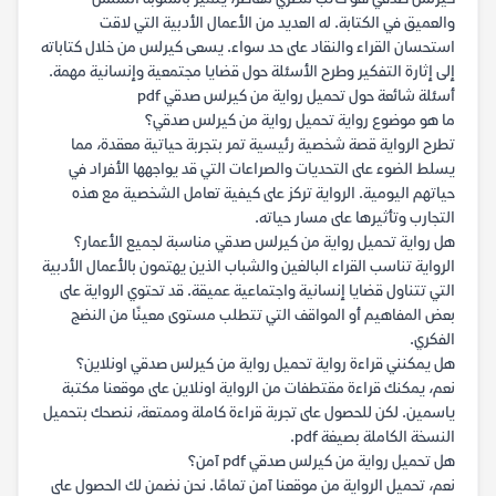
والعميق في الكتابة. له العديد من الأعمال الأدبية التي لاقت
استحسان القراء والنقاد على حد سواء. يسعى كيرلس من خلال كتاباته
إلى إثارة التفكير وطرح الأسئلة حول قضايا مجتمعية وإنسانية مهمة.
أسئلة شائعة حول تحميل رواية من كيرلس صدقي pdf
ما هو موضوع رواية تحميل رواية من كيرلس صدقي؟
تطرح الرواية قصة شخصية رئيسية تمر بتجربة حياتية معقدة، مما
يسلط الضوء على التحديات والصراعات التي قد يواجهها الأفراد في
حياتهم اليومية. الرواية تركز على كيفية تعامل الشخصية مع هذه
التجارب وتأثيرها على مسار حياته.
هل رواية تحميل رواية من كيرلس صدقي مناسبة لجميع الأعمار؟
الرواية تناسب القراء البالغين والشباب الذين يهتمون بالأعمال الأدبية
التي تتناول قضايا إنسانية واجتماعية عميقة. قد تحتوي الرواية على
بعض المفاهيم أو المواقف التي تتطلب مستوى معينًا من النضج
الفكري.
هل يمكنني قراءة رواية تحميل رواية من كيرلس صدقي اونلاين؟
نعم، يمكنك قراءة مقتطفات من الرواية اونلاين على موقعنا مكتبة
ياسمين. لكن للحصول على تجربة قراءة كاملة وممتعة، ننصحك بتحميل
النسخة الكاملة بصيغة pdf.
هل تحميل رواية من كيرلس صدقي pdf آمن؟
نعم، تحميل الرواية من موقعنا آمن تمامًا. نحن نضمن لك الحصول على