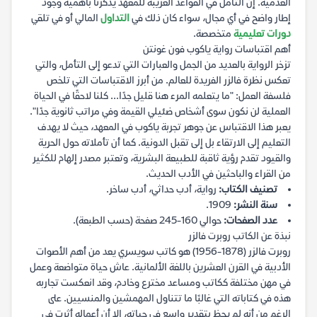
العدمية. إن التأمل في القواعد الغريبة للمعهد يذكرنا بأهمية وجود
إطار واضح في أي مجال، سواء كان ذلك في
التداول
المالي أو في تلقي
دورات تعليمية
متخصصة.
أهم اقتباسات رواية ياكوب فون غونتن
تزخر الرواية بالعديد من الجمل والعبارات التي تدعو إلى التأمل، والتي
تعكس نظرة فالزر الفريدة للعالم. من أبرز الاقتباسات التي تلخص
فلسفة العمل: "ما يتعلمه المرء هنا قليل جدًا... كلنا لاحقًا في الحياة
العملية لن نكون سوى أشخاص ضئيلي القيمة وفي مراتب ثانوية جدًا".
يعبر هذا الاقتباس عن جوهر تجربة ياكوب في المعهد، حيث لا يهدف
التعليم إلى الارتقاء بل إلى تقبل الدونية. كما أن تأملاته حول الحرية
والقيود تقدم رؤية ثاقبة للطبيعة البشرية، وتعتبر مصدر إلهام للكثير
من القراء والباحثين في الأدب الحديث.
تصنيف الكتاب:
رواية، أدب حداثي، أدب ساخر.
سنة النشر:
1909.
عدد الصفحات:
حوالي 160-245 صفحة (حسب الطبعة).
نبذة عن الكاتب روبرت فالزر
روبرت فالزر (1878-1956) هو كاتب سويسري يعد من أهم الأصوات
الأدبية في القرن العشرين باللغة الألمانية. عاش حياة متواضعة وعمل
في مهن مختلفة ككاتب ومساعد مخترع وخادم، وقد انعكست تجاربه
هذه في كتاباته التي غالبًا ما تتناول المهمشين والمنسيين. على
الرغم من أنه لم يحظ بتقدير واسع في حياته، إلا أن أعماله أثرت في