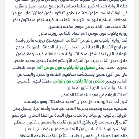
هذه الرواية باحترام كبير مثلما يتعامل المرء مع صديق مبجل ومقرَّب
في الوقت نفسه. هِرْمَن هِسِّه تنطوي “ياكوب فون غونتن” على نوع من
المحاكاة الساخرة للرواية التربوية التقليدية. كريستوفر ميدلتون تذكر
أنك حملت هذا الكتاب من موقع مكتبة ياسمين ‏
رواية ياكوب فون غونتن pdf مجانا للكاتب روبرت فالزر
تُعد رواية "ياكوب فون غونتن" للكاتب السويسري روبرت فالزر واحدة
من أروع الأعمال الأدبية التي تنتمي إلى تيار الحداثة الأوروبية. تقدم
الرواية، التي تتخذ شكل مذكرات، رؤية فريدة لعالم غريب ومقلق من
خلال عيون شاب يهرب من أسرته الأرستقراطية ليلتحق بمعهد غامض
لتخريج الخدم. يمثل
تحميل رواية ياكوب فون غونتن pdf
فرصة للاطلاع
على نص أدبي عميق يستكشف مفاهيم الطاعة والتمرد والبحث عن
الذات، ويعتبر
ملخص رواية ياكوب فون غونتن
مدخلاً لفهم الأسلوب
الساخر والمتميز الذي اشتهر به فالزر.
أحداث الرواية في معهد بنجامنتا الغامض
تدور أحداث الرواية داخل جدران "معهد بنجامنتا"، وهو مؤسسة
تعليمية عجيبة ومخيفة يديرها السيد بنجامنتا وأخته ليزا. يسجل بطل
الرواية، ياكوب، يومياته وتأملاته حول الحياة في هذا المكان الذي يبدو
أقرب إلى حلم منه إلى واقع. الدروس قليلة والمعلمون غائبون معظم
الوقت، والهدف الأساسي من التعليم هو غرس فضيلتي الصبر
والطاعة العمياء في نفوس الطلاب. يتأمل ياكوب طبيعة السلطة