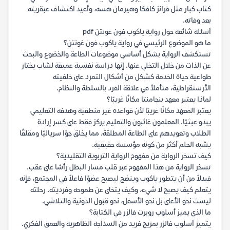
كتاب كبار مثل فرانز كافكا وهيرمان هسه، وأعيد اكتشاف عبقريته
بعد وفاته.
أسئلة شائعة حول رواية ياكوب فون غونتن pdf
ما هو الموضوع الرئيسي في رواية ياكوب فون غونتن؟
تستكشف الرواية بشكل أساسي موضوعات الطاعة والخضوع والبحث
عن الذات من خلال التخلي عنها. إنها دراسة نفسية عميقة لشاب يختار
طواعية حياة الخدمة كشكل من أشكال التمرد على خلفيته
الأرستقراطية، متأملاً في علاقة الفرد بالسلطة والنظام.
لماذا يعتبر معهد بنجامنتا مكانًا غريبًا؟
يعتبر المعهد مكانًا غريبًا لأن قواعده غير منطقية وهدفه التعليمي
يبدو عبثيًا. المعلمون غائبون والتعليم يركز فقط على كسر إرادة
الطلاب وتعويدهم على الطاعة المطلقة، مما يخلق جوًا سرياليًا ومقلقًا
يشبه الحلم أكثر من كونه مؤسسة حقيقية.
كيف تسخر الرواية من مفهوم الرواية التربوية التقليدية؟
تسخر الرواية من هذا المفهوم عبر قلب مسار البطل رأسًا على عقب.
فبدلاً من أن يتطور ياكوب وينضج ليصبح عضوًا فاعلاً في المجتمع، فإنه
يتعلم كيف يصبح لا شيء، وكيف يتخلى عن طموحه وفرديته. رحلته
ليست نحو الأعلى بل نحو الأسفل، نحو قبول الدونية والتلاشي.
ما الذي يميز أسلوب روبرت فالزر في الكتابة؟
يتميز أسلوب فالزر بمزيج فريد من السذاجة الظاهرية والعمق الفكري.