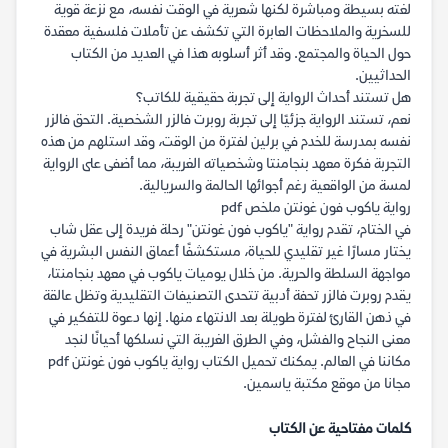
لغته بسيطة ومباشرة لكنها شعرية في الوقت نفسه، مع نزعة قوية
للسخرية والملاحظات العابرة التي تكشف عن تأملات فلسفية معقدة
حول الحياة والمجتمع. وقد أثر أسلوبه هذا في العديد من الكتاب
الحداثيين.
هل تستند أحداث الرواية إلى تجربة حقيقية للكاتب؟
نعم، تستند الرواية جزئيًا إلى تجربة روبرت فالزر الشخصية. التحق فالزر
نفسه بمدرسة للخدم في برلين لفترة من الوقت، وقد استلهم من هذه
التجربة فكرة معهد بنجامنتا وشخصياته الغريبة، مما أضفى على الرواية
لمسة من الواقعية رغم أجوائها الحالمة والسريالية.
رواية ياكوب فون غونتن ملخص pdf
في الختام، تقدم رواية "ياكوب فون غونتن" رحلة فريدة إلى عقل شاب
يختار مسارًا غير تقليدي للحياة، مستكشفًا أعماق النفس البشرية في
مواجهة السلطة والحرية. من خلال يوميات ياكوب في معهد بنجامنتا،
يقدم روبرت فالزر تحفة أدبية تتحدى التصنيفات التقليدية وتظل عالقة
في ذهن القارئ لفترة طويلة بعد الانتهاء منها. إنها دعوة للتفكير في
معنى النجاح والفشل، وفي الطرق الغريبة التي نسلكها أحيانًا لنجد
مكاننا في العالم. يمكنك تحميل الكتاب رواية ياكوب فون غونتن pdf
مجانا من موقع مكتبة ياسمين.
كلمات مفتاحية عن الكتاب