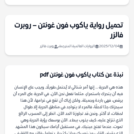
تحميل رواية ياكوب فون غونتن – روبرت
فالزر
2025/12/04
الروايات العالمية المترجمة
روبرت فالزر
نبذة عن كتاب ياكوب فون غونتن pdf
هذه هي الحرية .. إنها أمر شتائي لا يُحتمل طويلًا. ويجب على الإنسان
فيه أن يتحرك باستمرار، مثلما نفعل نحن الآن. في الحرية على المرء أن
يرقص، فهي باردة وجميلة. ولكن إياك أن تقع في غرامها، لأن هذا
سيحزنك جدًا لاحقًا، فالمرء لا يتواجد في مناطق الحرية إلا طوال
لحظات، لا أكثر. ونحن قد تجاوزنا الحد الآن. انظر إلى المسرب الرائع
الذي نتزلج عليه، كيف يذوب ببطء. الآن بوسعك رؤية الحرية وهي
تموت، عندما تفتح عينيك. في مستقبل أيامك سيكون هذا المشهد
الذي يقبض القلب من نصيبك مرات كثيرة. يتعامل فالزر مع اللغة في