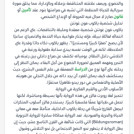
والخضوع، ويصف علاقته المتناقضة بزملائه وبالإدارة، مما يخلق صورة
سريالية للحياة المنظمة التي تشبه في صرامتها بنود عقد
تأمين
أو
قانون
صارم لا مجال فيه للمرونة أو الإبداع الشخصي.
تحليل شخصية ياكوب فون غونتن
ياكوب فون غونتن شخصية معقدة ومليئة بالتناقضات. على الرغم من
انتمائه لعائلة نبيلة، فإنه يختار طواعية حياة الخدمة والانصياع، ساعيًا
لأن يصبح "صفرًا كبيرًا ومستديرًا". يظهر ياكوب ذكاء حادًا وقدرة على
الملاحظة، لكنه في الوقت نفسه يبدي سذاجة طفولية ورغبة في
التلاشي داخل النظام. يومياته تكشف عن صراع داخلي بين رغبته في
التحرر وفهمه العميق لضرورة الخضوع من أجل البقاء. يمكن النظر إلى
رحلته على أنها نوع من
الدراسة
المعمقة في علم النفس البشري، حيث
يستكشف كيف يمكن للفرد أن يجد ذاته من خلال التخلي عن هويته
الأصلية والانغماس في دور يبدو ظاهريًا محتقرًا.
الأسلوب الأدبي والقيم الفكرية في الرواية
تتميز لغة روبرت فالزر في هذه الرواية بأنها بسيطة ومباشرة، لكنها
تحمل في طياتها عمقًا فلسفيًا كبيرًا. يستخدم فالزر أسلوب المذكرات
ليجعل القارئ شريكًا في رحلة ياكوب الداخلية، متأملاً معه في معاني
الحياة والحرية والعبودية. تعد الرواية محاكاة ساخرة للرواية التربوية
(Bildungsroman) التي كانت شائعة في القرن التاسع عشر، حيث إن
بطل الرواية لا يتطور نحو النضج الاجتماعي بل نحو التلاشي وقبول