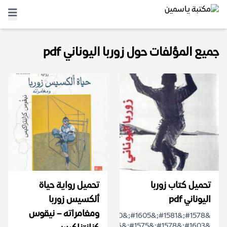
جميع المؤلفات حول زوربا اليوناني pdf
تحميل كتاب زوربا
تحميل رواية حياة
اليوناني pdf
ألكسيس زوربا
ومغامراته – نيقوس
&#1578;&#1581;&#1605;&#1610;&#1604;
&#1603;&#1578;&#1575;&#1576;