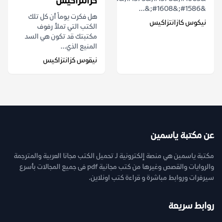
كزانتزاكيس
&#1586;&#1608;&...
هل فكرت يوماً أن كل تلك
نيكوس كازانتزاكيس
الكتب التي تملأ رفوف
مكتبتك قد تكون هي السد
المنيع الذي...
نيقوس كزانتزاكيس
عن مكتبة ياسمين
مكتبة ياسمين هي منصة إلكترونية لـ تحميل الكتب مجانا العربية والمترجمة
والروايات والقصص وغيرها من كتب مجانية pdf فى جميع المجالات بأسرع
سيرفرات وروابط مباشرة و قراءة كتب اونلاين.
روابط سريعة