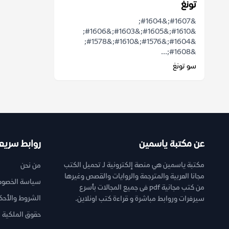
تونغ
&#1607;&#1604;
&#1610;&#1605;&#1603;&#1606;
&#1604;&#1576;&#1610;&#1578;
&#1608;...
سو تونغ
عن مكتبة ياسمين
روابط سريع
مكتبة ياسمين هي منصة إلكترونية لـ تحميل الكتب
من نحن
مجانا العربية والمترجمة والروايات والقصص وغيرها
سياسة الخصوص
من كتب مجانية pdf فى جميع المجالات بأسرع
الشروط والأحك
سيرفرات وروابط مباشرة و قراءة كتب اونلاين.
حقوق الملكية ا