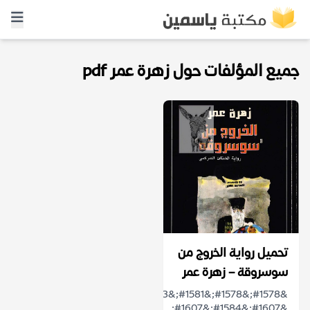
جميع المؤلفات حول زهرة عمر pdf
تحميل رواية الخروج من
سوسروقة – زهرة عمر
&#1578;&#1578;&#1581;&#1583;&#1579;
&#1607;&#1584;&#1607;