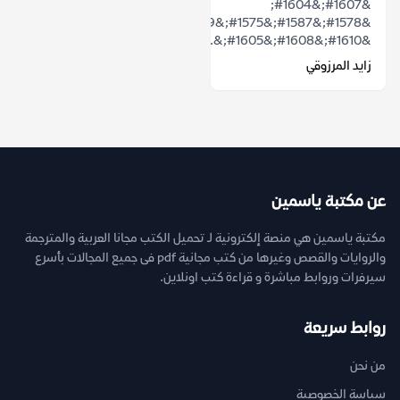
&#1607;&#1604;
&#1578;&#1587;&#1575;&#1569;&#1604;&#1578;
&#1610;&#1608;&#1605;&...
زايد المرزوقي
عن مكتبة ياسمين
مكتبة ياسمين هي منصة إلكترونية لـ تحميل الكتب مجانا العربية والمترجمة
والروايات والقصص وغيرها من كتب مجانية pdf فى جميع المجالات بأسرع
سيرفرات وروابط مباشرة و قراءة كتب اونلاين.
روابط سريعة
من نحن
سياسة الخصوصية