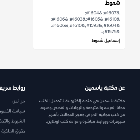
شموط
&#1607;&#1604;
&#1610;&#1605;&#1603;&#1606;
&#1604;&#1593;&#1610;&#1606;
&#1575;...
إسماعيل شموط
عن مكتبة ياسمين
روابط سريع
مكتبة ياسمين هي منصة إلكترونية لـ تحميل الكتب
من نحن
مجانا العربية والمترجمة والروايات والقصص وغيرها
سياسة الخصوص
من كتب مجانية pdf فى جميع المجالات بأسرع
الشروط والأحك
سيرفرات وروابط مباشرة و قراءة كتب اونلاين.
حقوق الملكية ا