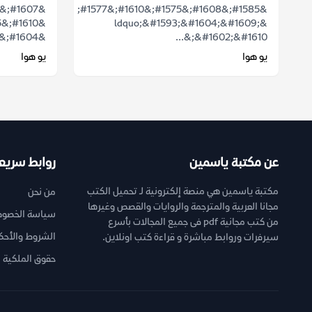
&#1585;&#1608;&#1575;&#1610;&#1577;
&ldquo;&#1593;&#1604;&#1609;
&#1604;&#1604;&#1584;&#1575;&#1603;&...
&#1602;&#1610;&...
يو هوا
يو هوا
عن مكتبة ياسمين
روابط سريع
مكتبة ياسمين هي منصة إلكترونية لـ تحميل الكتب
من نحن
مجانا العربية والمترجمة والروايات والقصص وغيرها
سياسة الخصوص
من كتب مجانية pdf فى جميع المجالات بأسرع
الشروط والأحك
سيرفرات وروابط مباشرة و قراءة كتب اونلاين.
حقوق الملكية ا