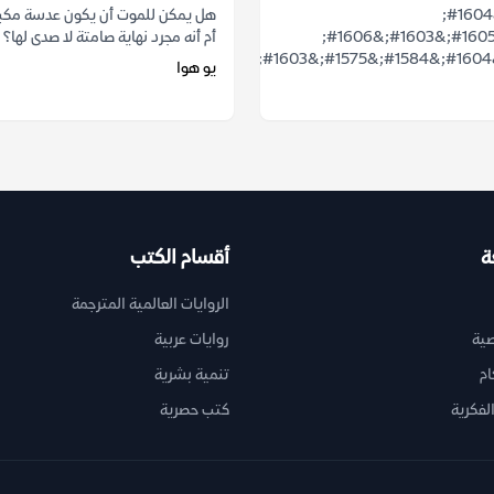
&#1607;&#1604;
هل يمكن للموت أن يكون عدسة مكبرة
&#1610;&#1605;&#1603;&#1606;
أم أنه مجرد نهاية صامتة لا صدى لها؟ 
يو هوا
ة
أقسام الكتب
الروايات العالمية المترجمة
ية
روايات عربية
ام
تنمية بشرية
لفكرية
كتب حصرية