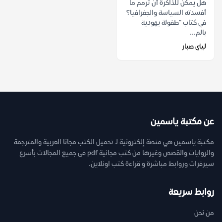
هل يمكن للذاكرة أن ترمم ما
أفسدته السياسة والجغرافيا؟
في كتاب "طفولة يهودية
بالم...
ليلى صبار
عن مكتبة ياسمين
مكتبة ياسمين هي منصة إلكترونية لـ تحميل الكتب مجانا العربية والمترجمة
والروايات والقصص وغيرها من كتب مجانية pdf فى جميع المجالات بأسرع
سيرفرات وروابط مباشرة و قراءة كتب اونلاين.
روابط سريعة
من نحن