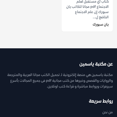
كتاب أي مستقبل لعلم
الاجتماع pdf مجانا للكاتب يان
سبورك إن علم الاجتماع
الخاضع ل...
يان سبورك
عن مكتبة ياسمين
مكتبة ياسمين هي منصة إلكترونية لـ تحميل الكتب مجانا العربية والمترجمة
والروايات والقصص وغيرها من كتب مجانية pdf فى جميع المجالات بأسرع
سيرفرات وروابط مباشرة و قراءة كتب اونلاين.
روابط سريعة
من نحن