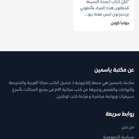
"لكنّ كُتّاب أعمدة النميمة
مُخطئون هذه المرة، فأنطوني
بريدجرتون ليس فقط ينو...
جوليا كوين
عن مكتبة ياسمين
مكتبة ياسمين هي منصة إلكترونية لـ تحميل الكتب مجانا العربية والمترجمة
والروايات والقصص وغيرها من كتب مجانية pdf فى جميع المجالات بأسرع
سيرفرات وروابط مباشرة و قراءة كتب اونلاين.
روابط سريعة
من نحن
سياسة الخصوصية