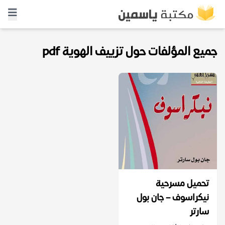
جميع المؤلفات حول تزييف الهوية pdf
تحميل مسرحية
نيكراسوف – جان بول
سارتر