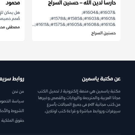
حارسا لدين الله – حسنين السراج
محمود
&#1607;&#1604;
هل يمكن للإ
&#1601;&#1603;&#1585;&#1578;
صُمم خصيصاً 
&#1610;&#1608;&#1605;&#1575;&#1611;...
مصطفى محم
حسنين السراج
عن مكتبة ياسمين
روابط سريع
مكتبة ياسمين هي منصة إلكترونية لـ تحميل الكتب
من نحن
مجانا العربية والمترجمة والروايات والقصص وغيرها
سياسة الخصوص
من كتب مجانية pdf فى جميع المجالات بأسرع
الشروط والأحك
سيرفرات وروابط مباشرة و قراءة كتب اونلاين.
حقوق الملكية ا