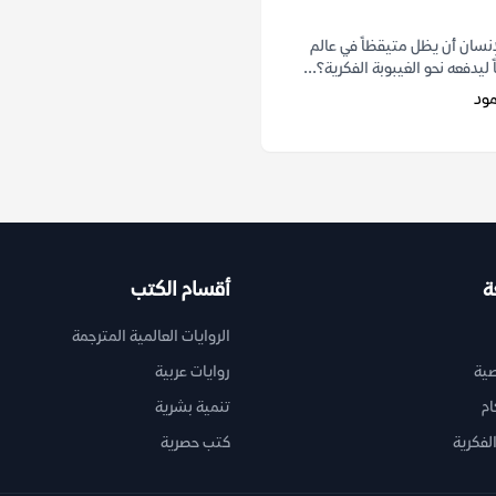
نسان أن يظل متيقظاً في عالم
ليدفعه نحو الغيبوبة الفكرية؟...
ود
ة
أقسام الكتب
الروايات العالمية المترجمة
ية
روايات عربية
ام
تنمية بشرية
لفكرية
كتب حصرية