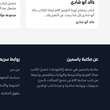
خالد أبو شادى
مشعل عبدالعز
كتاب رمضان ثورة التغيير pdf مجانا للكاتب خالد
أبو شادى كل منا يبحث عن التغير ولا...
مجموعة مؤل
خالد أبو شادى
عن مكتبة ياسمين
روابط سريع
مكتبة ياسمين هي منصة إلكترونية لـ تحميل الكتب
من نحن
مجانا العربية والمترجمة والروايات والقصص وغيرها
سياسة الخصوص
من كتب مجانية pdf فى جميع المجالات بأسرع
الشروط والأحك
سيرفرات وروابط مباشرة و قراءة كتب اونلاين.
حقوق الملكية ا