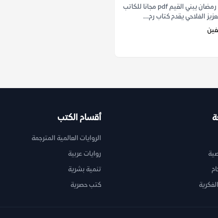
تحميل كتاب رمضان يبني القيم pdf مجانا للكاتب
يز الفلاحي يقدم كتاب رم...
فين
ة
أقسام الكتب
الروايات العالمية المترجمة
ية
روايات عربية
ام
تنمية بشرية
لفكرية
كتب حصرية