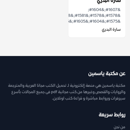
سارة البدري
&#1607;&#1604;
&#1578;&#1578;&#1581;&#1608;&#1604;
&#1575;&#1604;&#1605;&#1585;&...
سارة البدري
عن مكتبة ياسمين
مكتبة ياسمين هي منصة إلكترونية لـ تحميل الكتب مجانا العربية والمترجمة
والروايات والقصص وغيرها من كتب مجانية pdf فى جميع المجالات بأسرع
سيرفرات وروابط مباشرة و قراءة كتب اونلاين.
روابط سريعة
من نحن