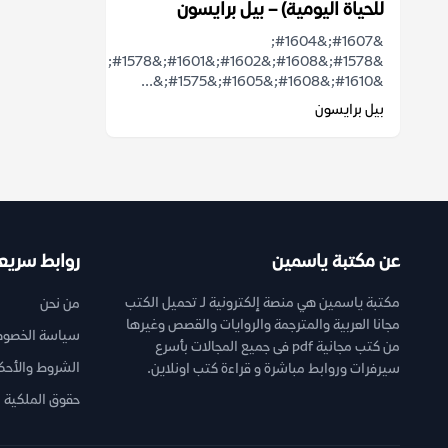
للحياة اليومية) – بيل برايسون
&#1607;&#1604;
&#1578;&#1608;&#1602;&#1601;&#1578;
&#1610;&#1608;&#1605;&#1575;&...
بيل برايسون
عن مكتبة ياسمين
روابط سريع
مكتبة ياسمين هي منصة إلكترونية لـ تحميل الكتب
من نحن
مجانا العربية والمترجمة والروايات والقصص وغيرها
سياسة الخصوص
من كتب مجانية pdf فى جميع المجالات بأسرع
الشروط والأحك
سيرفرات وروابط مباشرة و قراءة كتب اونلاين.
حقوق الملكية ا