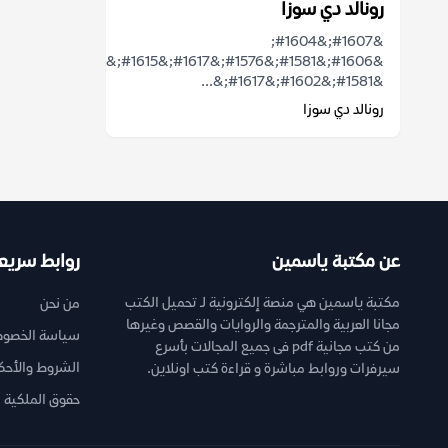
رونالد دي سوزا
&#1607;&#1604;
&#1606;&#1581;&#1576;&#1617;&#1615;&#1548;
&#1581;&#1602;&#1617;&...
رونالد دي سوزا
عن مكتبة ياسمين
روابط سريع
مكتبة ياسمين هي منصة إلكترونية لـ تحميل الكتب
من نحن
مجانا العربية والمترجمة والروايات والقصص وغيرها
سياسة الخصوص
من كتب مجانية pdf فى جميع المجالات بأسرع
الشروط والأحك
سيرفرات وروابط مباشرة و قراءة كتب اونلاين.
حقوق الملكية ا