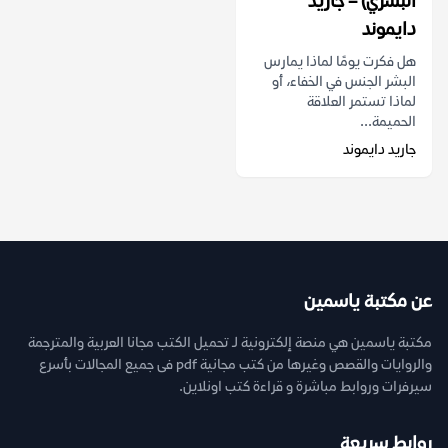
البشري) – جاريد
دايموند
هل فكرت يومًا لماذا يمارس
البشر الجنس في الخفاء، أو
لماذا تستمر العلاقة
الحميمة...
جاريد دايموند
عن مكتبة ياسمين
مكتبة ياسمين هي منصة إلكترونية لـ تحميل الكتب مجانا العربية والمترجمة
والروايات والقصص وغيرها من كتب مجانية pdf فى جميع المجالات بأسرع
سيرفرات وروابط مباشرة و قراءة كتب اونلاين.
روابط سريعة