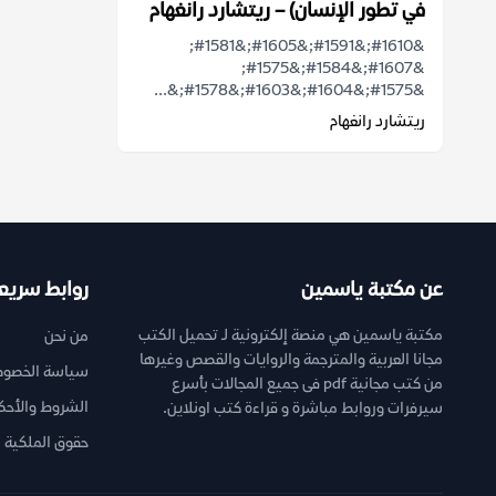
في تطور الإنسان) – ريتشارد رانغهام
&#1610;&#1591;&#1605;&#1581;
&#1607;&#1584;&#1575;
&#1575;&#1604;&#1603;&#1578;&...
ريتشارد رانغهام
عن مكتبة ياسمين
روابط سريع
مكتبة ياسمين هي منصة إلكترونية لـ تحميل الكتب
من نحن
مجانا العربية والمترجمة والروايات والقصص وغيرها
سياسة الخصوص
من كتب مجانية pdf فى جميع المجالات بأسرع
الشروط والأحك
سيرفرات وروابط مباشرة و قراءة كتب اونلاين.
حقوق الملكية ا