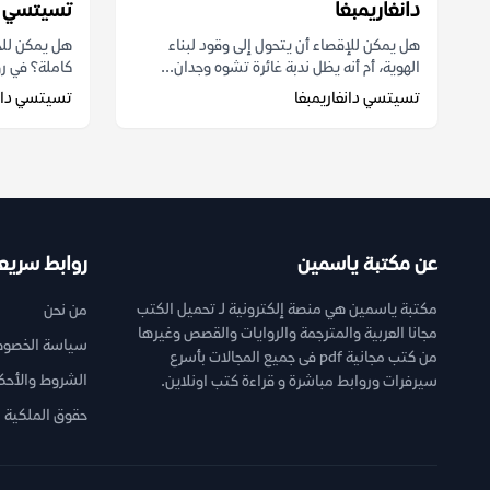
دانغاريمبغا
تسيتسي دا
هل يمكن للإقصاء أن يتحول إلى وقود لبناء
هل يمكن للج
الهوية، أم أنه يظل ندبة غائرة تشوه وجدان...
كاملة؟ في رو
تسيتسي دانغاريمبغا
تسيتسي دانغ
عن مكتبة ياسمين
روابط سريع
مكتبة ياسمين هي منصة إلكترونية لـ تحميل الكتب
من نحن
مجانا العربية والمترجمة والروايات والقصص وغيرها
سياسة الخصوص
من كتب مجانية pdf فى جميع المجالات بأسرع
الشروط والأحك
سيرفرات وروابط مباشرة و قراءة كتب اونلاين.
حقوق الملكية ا