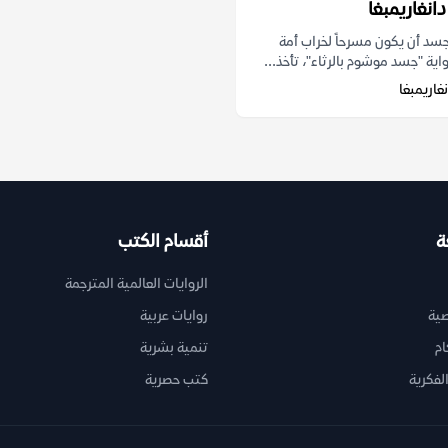
نغاريمبغا
سد أن يكون مسرحاً لخراب أمة
اية "جسد موشوم بالرثاء"، تأخذ...
اريمبغا
ة
أقسام الكتب
الروايات العالمية المترجمة
ية
روايات عربية
ام
تنمية بشرية
لفكرية
كتب حصرية