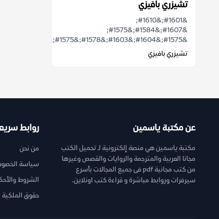
تشيزري بافيزي
&#1601;&#1610;
&#1607;&#1584;&#1575;
&#1575;&#1604;&#1603;&#1578;&#1575;&#1576;...
تشيزري بافيزي
عن مكتبة ياسمين
روابط سريع
مكتبة ياسمين هي منصة إلكترونية لـ تحميل الكتب
من نحن
مجانا العربية والمترجمة والروايات والقصص وغيرها
سياسة الخصوص
من كتب مجانية pdf فى جميع المجالات بأسرع
الشروط والأحك
سيرفرات وروابط مباشرة و قراءة كتب اونلاين.
حقوق الملكية ا