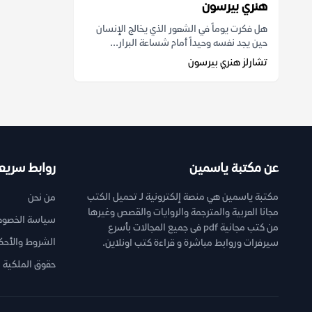
هنري بيرسون
هل فكرت يوماً في الشعور الذي يخالج الإنسان
حين يجد نفسه وحيداً أمام شساعة البرار...
تشارلز هنري بيرسون
عن مكتبة ياسمين
روابط سريع
مكتبة ياسمين هي منصة إلكترونية لـ تحميل الكتب
من نحن
مجانا العربية والمترجمة والروايات والقصص وغيرها
سياسة الخصوص
من كتب مجانية pdf فى جميع المجالات بأسرع
الشروط والأحك
سيرفرات وروابط مباشرة و قراءة كتب اونلاين.
حقوق الملكية ا