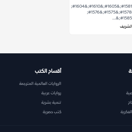
&#1578;&#1581;&#1605;&#1610;&#1604;
&#1603;&#1578;&#1575;&#1576;
الشريف
ة
أقسام الكتب
الروايات العالمية المترجمة
ية
روايات عربية
ام
تنمية بشرية
لفكرية
كتب حصرية