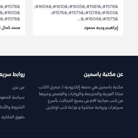
&#1578;&#1581;&#1605;&#1610;&#1604;
&#1603;&#1578;&#1575;&#1576;
&#1578;&#1585;&...
&#1575;&#1604;&...
إبراهيم وجيه محمود
محمد كمال 
عن مكتبة ياسمين
روابط سريع
مكتبة ياسمين هي منصة إلكترونية لـ تحميل الكتب
من نحن
مجانا العربية والمترجمة والروايات والقصص وغيرها
سياسة الخصوص
من كتب مجانية pdf فى جميع المجالات بأسرع
الشروط والأحك
سيرفرات وروابط مباشرة و قراءة كتب اونلاين.
حقوق الملكية ا