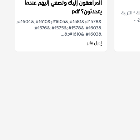
المراهقون إليك وتصغي إليهم عندما
يتحدثون؟ pdf
 ” التربية
...
&#1578;&#1581;&#1605;&#1610;&#1604;
&#1603;&#1578;&#1575;&#1576;
&#1603;&#1610;&...
إديل فابر