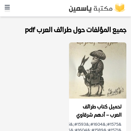
جميع المؤلفات حول طرائف العرب pdf
تحميل كتاب طرائف
العرب – أدهم شرقاوي
&#1575;&#1604;&#1593;&#1585;&#1576;
&#1571;&#1589;&#1604;&#1576;