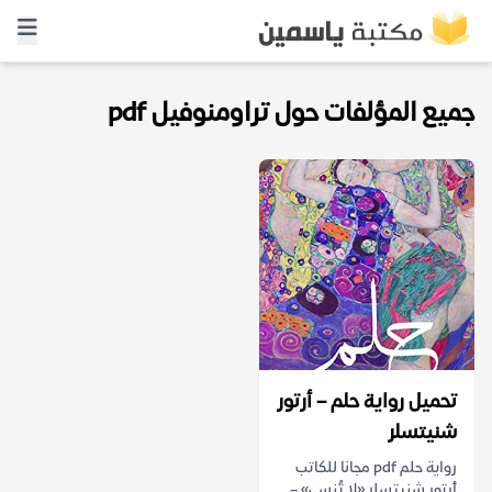
جميع المؤلفات حول تراومنوفيل pdf
تحميل رواية حلم – أرتور
شنيتسلر
رواية حلم pdf مجانا للكاتب
أرتور شنيتسلر «لا تُنسى» –