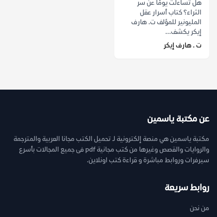
هل تساءلت يومًا عن سر
الثراء؟ كتاب أسرار عقل
المليونير للمؤلف ت. هارف
إيكر يكشف...
ت . هارف إيكر
عن مكتبة ياسمين
مكتبة ياسمين هي منصة إلكترونية لـ تحميل الكتب مجانا العربية والمترجمة
والروايات والقصص وغيرها من كتب مجانية pdf فى جميع المجالات بأسرع
سيرفرات وروابط مباشرة و قراءة كتب اونلاين.
روابط سريعة
من نحن