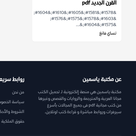
القرن الجديد pdf
&#1578;&#1581;&#1605;&#1610;&#1604;
&#1603;&#1578;&#1575;&#1576;
&#1575;&#1604;&...
تساي فانغ
عن مكتبة ياسمين
روابط سريع
مكتبة ياسمين هي منصة إلكترونية لـ تحميل الكتب
من نحن
مجانا العربية والمترجمة والروايات والقصص وغيرها
سياسة الخصوص
من كتب مجانية pdf فى جميع المجالات بأسرع
الشروط والأحك
سيرفرات وروابط مباشرة و قراءة كتب اونلاين.
حقوق الملكية ا