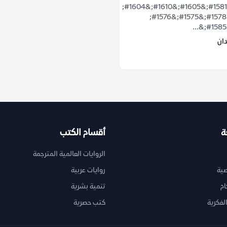
&#1578;&#1581;&#1605;&#1610;&#1604;
&#1603;&#1578;&#1575;&#1576;
ان
ة
أقسام الكتب
الروايات العالمية المترجمة
ية
روايات عربية
ام
تنمية بشرية
لفكرية
كتب حصرية