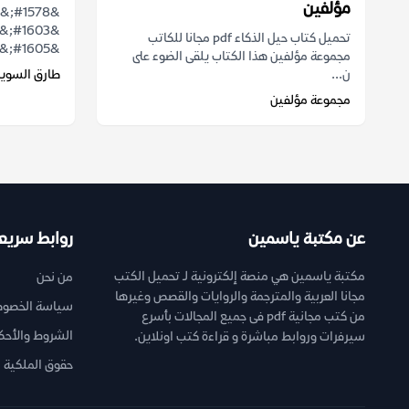
مؤلفين
تحميل كتاب حيل الذكاء pdf مجانا للكاتب
&#1605;&#1585;&...
مجموعة مؤلفين هذا الكتاب يلقى الضوء على
ن...
طارق السويد
مجموعة مؤلفين
عن مكتبة ياسمين
روابط سريع
مكتبة ياسمين هي منصة إلكترونية لـ تحميل الكتب
من نحن
مجانا العربية والمترجمة والروايات والقصص وغيرها
سياسة الخصوص
من كتب مجانية pdf فى جميع المجالات بأسرع
الشروط والأحك
سيرفرات وروابط مباشرة و قراءة كتب اونلاين.
حقوق الملكية ا