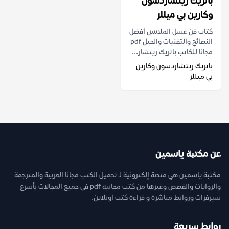
باتريك ريتشاردسون
وكارين بي ميللر
كتاب فن غسل الملابس أفضل
النصائح والتقنيات والحيل pdf
مجانا للكاتب باتريك ريتشار...
باتريك ريتشاردسون وكارين
بي ميللر
عن مكتبة ياسمين
مكتبة ياسمين هي منصة إلكترونية لـ تحميل الكتب مجانا العربية والمترجمة
والروايات والقصص وغيرها من كتب مجانية pdf فى جميع المجالات بأسرع
سيرفرات وروابط مباشرة و قراءة كتب اونلاين.
روابط سريعة